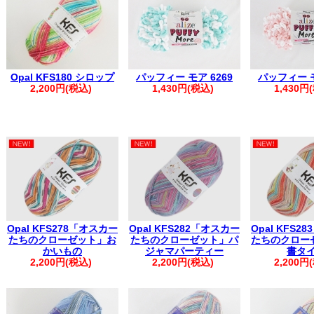
※1週間を超える場合は取り置き扱いとなり、対応いたしかねます。
・複数回に分けてご注文いただいた場合、同日発送となるご注文につ
く場合がございます。
その際は、メールにて【同梱完了しました】とご案内いたします。
・お振込みで複数のご注文を一括でご入金いただいた場合は、ご注文
・自動返信メールが届かない場合は、お手数ですがお電話にてご連絡
※※弊社からの心当たりのないメールが届いた際は、誠に恐れ入りま
Opal KFS180 シロップ
パッフィー モア 6269
パッフィー モ
申し上げます。
2,200円(税込)
1,430円(税込)
1,430円
※※
。.。:+* ゜ ゜゜ *+:。.。:+* ゜ ゜゜ *+:。.。.。:+* ゜ ゜゜+
Opal KFS278「オスカー
Opal KFS282「オスカー
Opal KFS2
たちのクローゼット」お
たちのクローゼット」パ
たちのクロー
かいもの
ジャマパーティー
書タ
2,200円(税込)
2,200円(税込)
2,200円