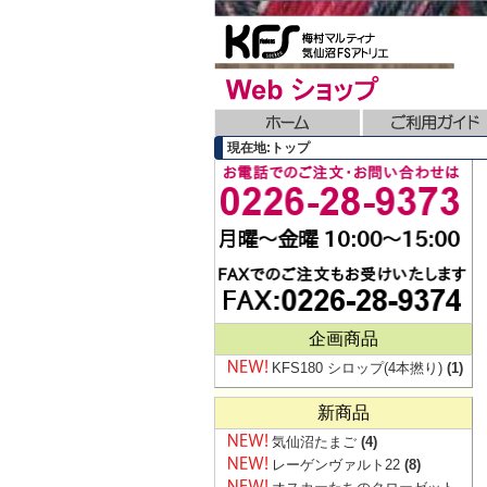
現在地:トップ
企画商品
KFS180 シロップ(4本撚り)
(1)
新商品
気仙沼たまご
(4)
レーゲンヴァルト22
(8)