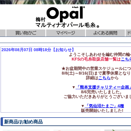
2026年08月07日 08時18分【お知らせ】
ようこそしあわせを編む仲間の輪
KFSの毛糸取扱店舗一覧は
こち
★お盆期間中の営業スケジュールにつ
8/8(土)～8/16(日)まで夏季休業とな
詳細は
こちら
から
▼
「熊本支援チャリティー企画
8/6完売いたしました。
ご協力いただきありがとうございま
▼
「気仙沼たまご」4種
販売開始いたしました!
◆再入荷のお知らせ
新商品/お勧め商品
ニットプロ【編み針】各種
再入荷いたしました!