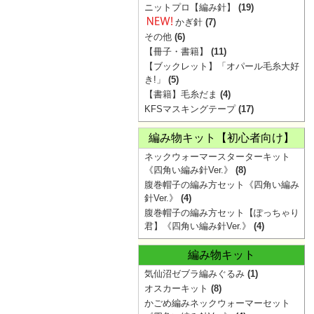
ニットプロ【編み針】
(19)
かぎ針
(7)
その他
(6)
【冊子・書籍】
(11)
【ブックレット】「オパール毛糸大好
き!」
(5)
【書籍】毛糸だま
(4)
KFSマスキングテープ
(17)
編み物キット【初心者向け】
ネックウォーマースターターキット
《四角い編み針Ver.》
(8)
腹巻帽子の編み方セット《四角い編み
針Ver.》
(4)
腹巻帽子の編み方セット【ぽっちゃり
君】《四角い編み針Ver.》
(4)
編み物キット
気仙沼ゼブラ編みぐるみ
(1)
オスカーキット
(8)
かごめ編みネックウォーマーセット