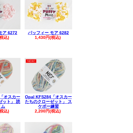
きましては、まとめて発送させていただ
も1件におまとめさせていただきます。
ください。
すが、破棄していただきますようお願い
ア 6272
パッフィー モア 6282
(税込)
1,430円(税込)
83「オスカー
Opal KFS284「オスカー
ゼット」 読
たちのクローゼット」 ス
イム
ケボー練習
(税込)
2,200円(税込)