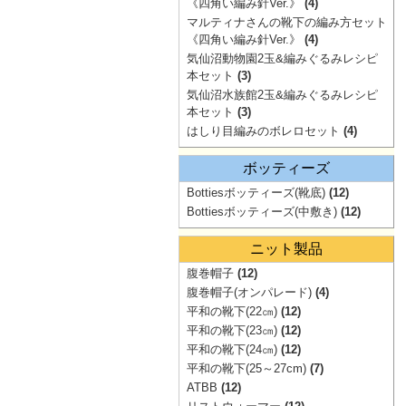
《四角い編み針Ver.》
(4)
マルティナさんの靴下の編み方セット
《四角い編み針Ver.》
(4)
気仙沼動物園2玉&編みぐるみレシピ
本セット
(3)
気仙沼水族館2玉&編みぐるみレシピ
本セット
(3)
はしり目編みのボレロセット
(4)
ボッティーズ
Bottiesボッティーズ(靴底)
(12)
Bottiesボッティーズ(中敷き)
(12)
ニット製品
腹巻帽子
(12)
腹巻帽子(オンパレード)
(4)
平和の靴下(22㎝)
(12)
平和の靴下(23㎝)
(12)
平和の靴下(24㎝)
(12)
平和の靴下(25～27cm)
(7)
ATBB
(12)