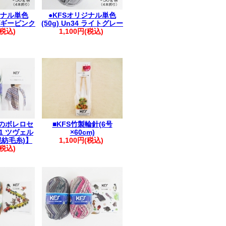
ジナル単色
●KFSオリジナル単色
2 ピギーピンク
(50g) Un34 ライトグレー
(税込)
1,100円(税込)
のボレロセ
■KFS竹製輪針(6号
1 ツヴェル
×60cm)
混紡毛糸)】
1,100円(税込)
(税込)