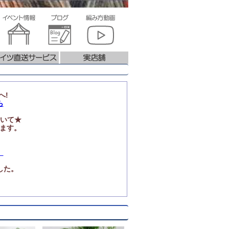
へ!
ら
いて★
ります。
」
した。