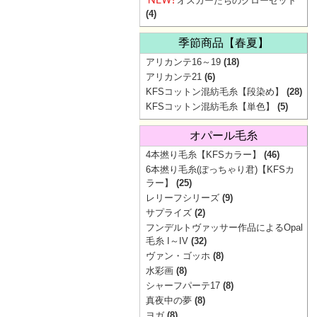
オスカーたちのクローゼット
(4)
季節商品【春夏】
アリカンテ16～19
(18)
アリカンテ21
(6)
KFSコットン混紡毛糸【段染め】
(28)
KFSコットン混紡毛糸【単色】
(5)
オパール毛糸
4本撚り毛糸【KFSカラー】
(46)
6本撚り毛糸(ぽっちゃり君)【KFSカ
ラー】
(25)
レリーフシリーズ
(9)
サプライズ
(2)
フンデルトヴァッサー作品によるOpal
毛糸 I～IV
(32)
ヴァン・ゴッホ
(8)
水彩画
(8)
シャーフパーテ17
(8)
真夜中の夢
(8)
ヨガ
(8)