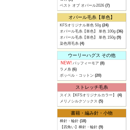
ベスト オブ オパール2026
(7)
オパール毛糸【単色】
KFSオリジナル単色 50g
(24)
オパール毛糸【単色】 単色 100g
(36)
オパール毛糸【単色】 単色 150g
(9)
染色用毛糸
(4)
ウーリーハグス その他
パッフィーモア
(8)
ラメ糸
(6)
ボッベル・コットン
(20)
ストレッチ毛糸
スイス【KFSオリジナルカラー】
(4)
メリノシルクソックス
(5)
書籍・編み針・小物
棒針・輪針
(18)
【四角い】棒針・輪針
(9)