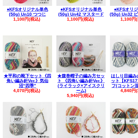
●KFSオリジナル単色
●KFSオリジナル単色
●KFSオリ
(50g) Un10 つつじ
(50g) Un42 マスタード
(50g) Un3
1,100円(税込)
1,100円(税込)
1,100円
★平和の靴下セット《四
★腹巻帽子の編み方セッ
はしり目編み
角い編み針Ver.》気仙
ト 《四角い編み針Ver.》
ット【KFS17
沼“四季”
(ライラック×アイスクリ
フ(コットン
4,070円(税込)
ーム)
4,840円
5,940円(税込)