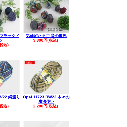
日実施)
発生しています
輸お知らせ
※
ていない場合がございます
 ブラックド
気仙沼たまご 音の世界
ださい。
ン
3,300円(税込)
。:+* ゜ ゜゜ *+
(税込)
へ▲
へのご返信が
います
受信許可設定のうえ
い申し上げます
。:+* ゜ ゜゜ *+
 RW22 綱渡り
Opal 11723 RW22 木々の
魔法使い
ださい。
(税込)
2,200円(税込)
すので、改めてご注文をお願いいたしま
い。