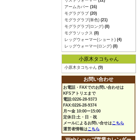
リストウォーマー
(12)
アームカバー
(16)
モグラグラブ
(20)
モグラグラブ(単色)
(21)
モグラグラブ(ロング)
(8)
モグラソックス
(8)
レッグウォーマー(ショート)
(4)
レッグウォーマー(ロング)
(8)
小原木タコちゃん
小原木タコちゃん
(9)
お問い合わせ
お電話・FAXでのお問い合わせは
KFSアトリエまで
電話:0226-28-9373
FAX:0226-28-9374
月〜金 10:00ー15:00
定休日:土・日・祝
メールによるお問い合せは
こちら
運営者情報は
こちら
Webショップ営業カレンダー