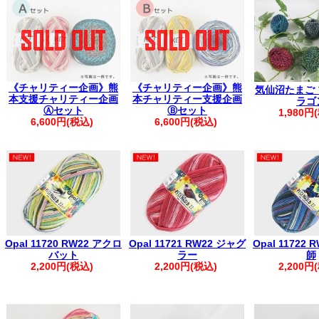
▼
価格改定のお知らせ
(2026年7月1
【配送につきまして】
地震の影響で一部地域に配送遅延・出荷停止が
最新の配送状況をご確認ください※
ヤマト運
【重要】PayPay決済エラーにより、ご注文が完了し
《チャリティー企画》熊
《チャリティー企画》熊
気仙沼たまご
ご注文前に、
ご利用ガイド
をご確認く
本支援チャリティー企画
本チャリティー支援企画
ラゴ
。.。:+* ゜ ゜゜ *+:。.。:+* ゜ ゜゜ *+:。.。.
Ⓐセット
Ⓑセット
1,980円
▲フリーメールをご利用のお客様
6,600円(税込)
6,600円(税込)
弊社からの自動返信メールやお問い合わせ
迷惑メールとして扱われる場合がござ
お手数ですが【@kfsamimono.com】を
ご注文・お問い合わせいただきますようお願
。.。:+* ゜ ゜゜ *+:。.。:+* ゜ ゜゜ *+:。.。.
【お客様へお願い】
【ご注文に関するご案内】
Opal 11720 RW22 アクロ
Opal 11721 RW22 ジャグ
Opal 11722
・ご登録の際は、ご住所に番地の記載漏れがないかご確認ください。
バット
ラー
師
・ご注文後は、マイページの「購入履歴を見る」より内容をご確認く
2,200円(税込)
2,200円(税込)
2,200円
※購入履歴に記載がない場合は、ご注文が未確定の可能性がございま
す。
・ご入金後のご注文内容の変更はご遠慮いただいております。
・商品の取り置きは承っておりませんので、あらかじめご了承くださ
・着日指定は、ご購入日より1週間以内で承っております。