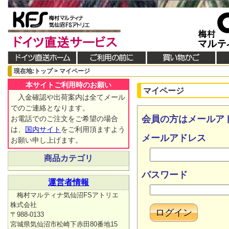
現在地:トップ > マイページ
本サイトご利用時のお願い
マイページ
入金確認や出荷案内は全てメール
でのご連絡となります。
会員の方はメールア
お電話でのご注文をご希望の場合
は、
国内サイト
をご利用頂ますよう
メールアドレス
お願い申し上げます。
商品カテゴリ
パスワード
運営者情報
梅村マルティナ気仙沼FSアトリエ
株式会社
〒988-0133
宮城県気仙沼市松崎下赤田80番地15