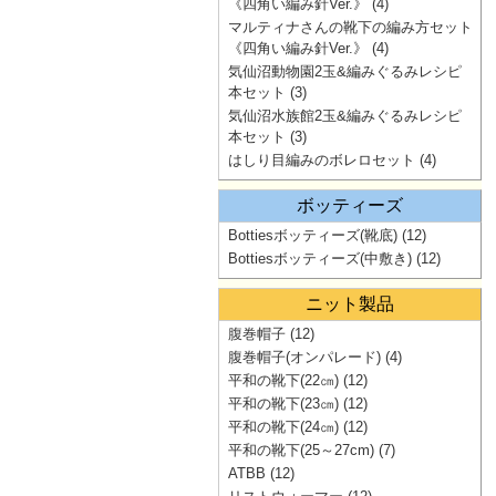
《四角い編み針Ver.》
(4)
マルティナさんの靴下の編み方セット
《四角い編み針Ver.》
(4)
気仙沼動物園2玉&編みぐるみレシピ
本セット
(3)
気仙沼水族館2玉&編みぐるみレシピ
本セット
(3)
はしり目編みのボレロセット
(4)
ボッティーズ
Bottiesボッティーズ(靴底)
(12)
Bottiesボッティーズ(中敷き)
(12)
ニット製品
腹巻帽子
(12)
腹巻帽子(オンパレード)
(4)
平和の靴下(22㎝)
(12)
平和の靴下(23㎝)
(12)
平和の靴下(24㎝)
(12)
平和の靴下(25～27cm)
(7)
ATBB
(12)