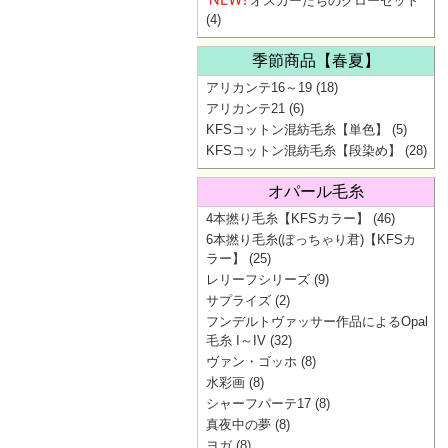
オスカーたちのクローゼット
(4)
季節商品【春夏】
アリカンテ16～19
(18)
アリカンテ21
(6)
KFSコットン混紡毛糸【単色】
(5)
KFSコットン混紡毛糸【段染め】
(28)
オパール毛糸
4本撚り毛糸【KFSカラー】
(46)
6本撚り毛糸(ぽっちゃり君)【KFSカ
ラー】
(25)
レリーフシリーズ
(9)
サプライズ
(2)
フンデルトヴァッサー作品によるOpal
毛糸 I～IV
(32)
ヴァン・ゴッホ
(8)
水彩画
(8)
シャーフパーテ17
(8)
真夜中の夢
(8)
ヨガ
(8)