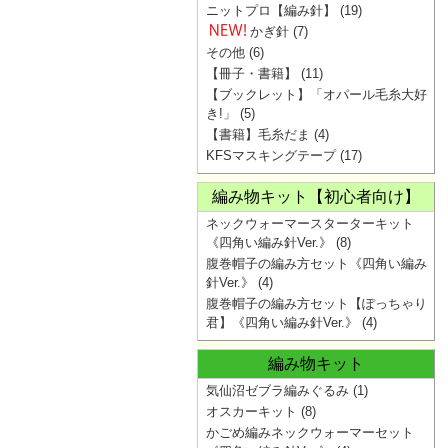
ニットプロ【編み針】
(19)
かぎ針
(7)
その他
(6)
【冊子・書籍】
(11)
【ブックレット】「オパール毛糸大好
き!」
(5)
【書籍】毛糸だま
(4)
KFSマスキングテープ
(17)
編み物キット【初心者向け】
ネックウォーマースターターキット
《四角い編み針Ver.》
(8)
腹巻帽子の編み方セット《四角い編み
針Ver.》
(4)
腹巻帽子の編み方セット【ぽっちゃり
君】《四角い編み針Ver.》
(4)
編み物キット
気仙沼ゼブラ編みぐるみ
(1)
オスカーキット
(8)
かごめ編みネックウォーマーセット