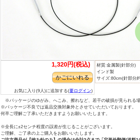
1,320円(税込)
材質:金属製(針部分)
インド製
サイズ:80cm(針部分約1
お気に入り(9人)に追加する(
要ログイン
)
※パッケージのゆがみ、へこみ、擦れなど、若干の破損が見られる
※パッケージ不良では返品交換対象外とさせていただいております。
何卒ご理解ご了承いただきますようお願いいたします。
※全長に±2センチ程度の誤差が生じることがございます。
ご理解、ご了承の上ご購入をお願いいたします。
ご注文商品が【編み針のみ】の場合は合計2点まで「定形外郵便(送料14