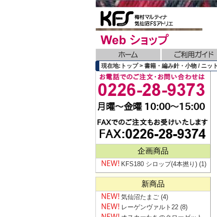
現在地:トップ > 書籍・編み針・小物 / ニット
企画商品
KFS180 シロップ(4本撚り)
(1)
新商品
気仙沼たまご
(4)
レーゲンヴァルト22
(8)