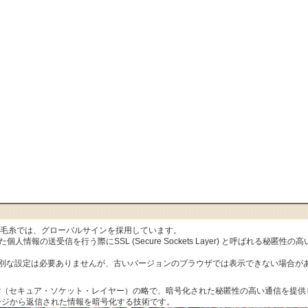
al毛糸では、グローバルサインを採用しています。
人情報の送受信を行う際にSSL (Secure Sockets Layer) と呼ばれる秘
特別な設定は必要ありませんが、古いバージョンのブラウザでは表示できない場合が
ets Layer（セキュア・ソケット・レイヤー）の略で、暗号化された秘匿性の高い通信
ージから返信された情報を暗号化する技術です。