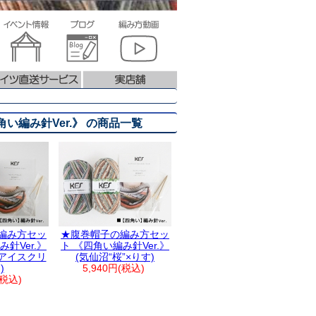
い編み針Ver.》 の商品一覧
編み方セッ
★腹巻帽子の編み方セッ
針Ver.》
ト 《四角い編み針Ver.》
×アイスクリ
(気仙沼“桜”×りす)
)
5,940円(税込)
(税込)