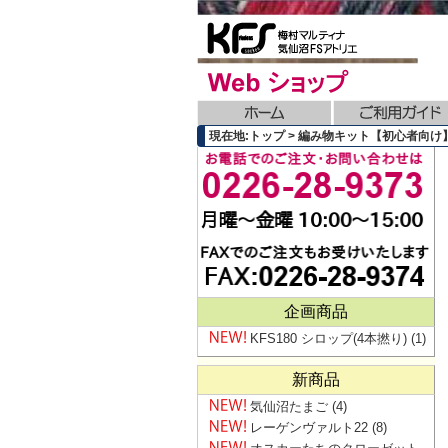
現在地:トップ > 編み物キット【初心者向け】
企画商品
KFS180 シロップ(4本撚り)
(1)
新商品
気仙沼たまご
(4)
レーゲンヴァルト22
(8)