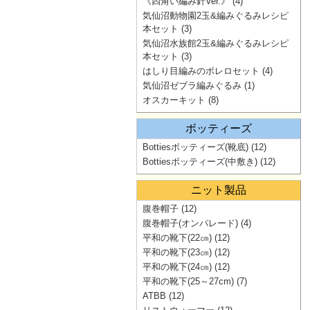
《四角い編み針Ver.》
(4)
気仙沼動物園2玉&編みぐるみレシピ
本セット
(3)
気仙沼水族館2玉&編みぐるみレシピ
本セット
(3)
はしり目編みのボレロセット
(4)
気仙沼ゼブラ編みぐるみ
(1)
オスカーキット
(8)
ボッティーズ
Bottiesボッティーズ(靴底)
(12)
Bottiesボッティーズ(中敷き)
(12)
ニット製品
腹巻帽子
(12)
腹巻帽子(オンパレード)
(4)
平和の靴下(22㎝)
(12)
平和の靴下(23㎝)
(12)
平和の靴下(24㎝)
(12)
平和の靴下(25～27cm)
(7)
ATBB
(12)