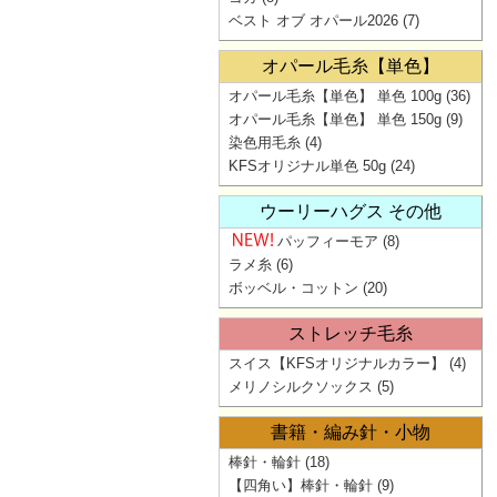
ベスト オブ オパール2026
(7)
オパール毛糸【単色】
オパール毛糸【単色】 単色 100g
(36)
オパール毛糸【単色】 単色 150g
(9)
染色用毛糸
(4)
KFSオリジナル単色 50g
(24)
ウーリーハグス その他
パッフィーモア
(8)
ラメ糸
(6)
ボッベル・コットン
(20)
ストレッチ毛糸
スイス【KFSオリジナルカラー】
(4)
メリノシルクソックス
(5)
書籍・編み針・小物
棒針・輪針
(18)
【四角い】棒針・輪針
(9)