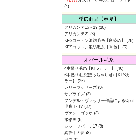
オスカーたちのクローゼット
(4)
季節商品【春夏】
アリカンテ16～19
(18)
アリカンテ21
(6)
KFSコットン混紡毛糸【段染め】
(28)
KFSコットン混紡毛糸【単色】
(5)
オパール毛糸
4本撚り毛糸【KFSカラー】
(46)
6本撚り毛糸(ぽっちゃり君)【KFSカ
ラー】
(25)
レリーフシリーズ
(9)
サプライズ
(2)
フンデルトヴァッサー作品によるOpal
毛糸 I～IV
(32)
ヴァン・ゴッホ
(8)
水彩画
(8)
シャーフパーテ17
(8)
真夜中の夢
(8)
ヨガ
(8)