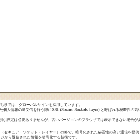
al毛糸では、グローバルサインを採用しています。
人情報の送受信を行う際にSSL (Secure Sockets Layer) と呼ばれる秘
特別な設定は必要ありませんが、古いバージョンのブラウザでは表示できない場合が
ets Layer（セキュア・ソケット・レイヤー）の略で、暗号化された秘匿性の高い通信
ージから返信された情報を暗号化する技術です。