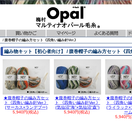
 / 腹巻帽子の編み方セット《四角い編み針Ver.》
編み物キット【初心者向け】 / 腹巻帽子の編み方セット《四角
★腹巻帽子の編み方セッ
★腹巻帽子の編み方セッ
★腹巻帽子の
ト《四角い編み針Ver.》
ト 《四角い編み針Ver.》
ト 《四角い編み
(サーカス×ランデブー)
(気仙沼“海”×気仙沼“森”)
(ライラック
5,940円(税込)
5,940円(税込)
ーム
5,940円