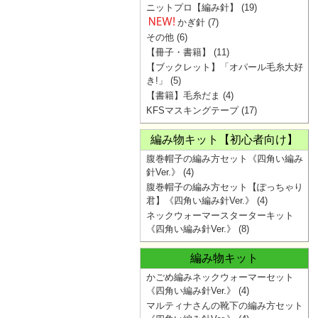
ニットプロ【編み針】
(19)
かぎ針
(7)
その他
(6)
【冊子・書籍】
(11)
【ブックレット】「オパール毛糸大好
き!」
(5)
【書籍】毛糸だま
(4)
KFSマスキングテープ
(17)
編み物キット【初心者向け】
腹巻帽子の編み方セット《四角い編み
針Ver.》
(4)
腹巻帽子の編み方セット【ぽっちゃり
君】《四角い編み針Ver.》
(4)
ネックウォーマースターターキット
《四角い編み針Ver.》
(8)
編み物キット
かごめ編みネックウォーマーセット
《四角い編み針Ver.》
(4)
マルティナさんの靴下の編み方セット