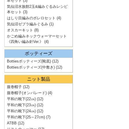
本セット
(3)
気仙沼水族館2玉&編みぐるみレシピ
本セット
(3)
はしり目編みのボレロセット
(4)
気仙沼ゼブラ編みぐるみ
(1)
オスカーキット
(8)
かごめ編みネックウォーマーセット
《四角い編み針Ver.》
(4)
ボッティーズ
Bottiesボッティーズ(靴底)
(12)
Bottiesボッティーズ(中敷き)
(12)
ニット製品
腹巻帽子
(12)
腹巻帽子(オンパレード)
(4)
平和の靴下(22㎝)
(12)
平和の靴下(23㎝)
(12)
平和の靴下(24㎝)
(12)
平和の靴下(25～27cm)
(7)
ATBB
(12)