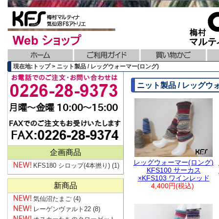
現在地:トップ > ニット製品 / レッグウォーマー(ロング)
ニット製品 / レッグウ
企画商品
レッグウォーマー(ロング)
KFS180 シロップ(4本撚り)
(1)
KFS100 サーカス
×KFS103 ワインレッド
新商品
4,400円(税込)
気仙沼たまご
(4)
レーゲンヴァルト22
(8)