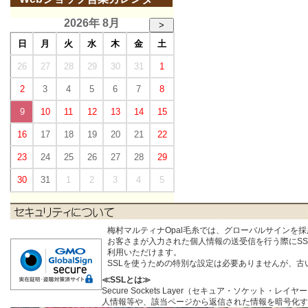
2026年 8月
>
日
月
火
水
木
金
土
26
27
28
29
30
31
1
2
3
4
5
6
7
8
9
10
11
12
13
14
15
16
17
18
19
20
21
22
23
24
25
26
27
28
29
30
31
1
2
3
4
5
梅村マルティナOpal毛糸では、グローバルサインを
お客さまが入力された個人情報の送受信を行う際にSSL (S
利用いただけます。
SSLを使うための特別な設定は必要ありませんが、
≪SSLとは≫
Secure Sockets Layer（セキュア・ソケ
人情報等や、該当ページから返信された情報を暗号化す