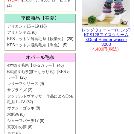
オスカーたちのクローゼット
(4)
季節商品【春夏】
アリカンテ16～19
(18)
レッグウォーマー(ロング)
アリカンテ21
(6)
KFS128アイスクリーム
KFSコットン混紡毛糸【段染め】
(28)
×Opal-Hundertwasser
3203
KFSコットン混紡毛糸【単色】
(5)
4,400円(税込)
オパール毛糸
4本撚り毛糸【KFSカラー】
(46)
6本撚り毛糸(ぽっちゃり君)【KFSカ
ラー】
(25)
レリーフシリーズ
(9)
サプライズ
(2)
フンデルトヴァッサー作品によるOpal
毛糸 I～IV
(32)
ヴァン・ゴッホ
(8)
水彩画
(8)
シャーフパーテ17
(8)
真夜中の夢
(8)
ヨガ
(8)