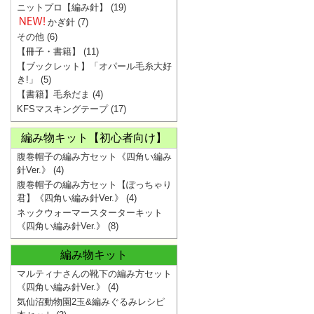
ニットプロ【編み針】
(19)
かぎ針
(7)
その他
(6)
【冊子・書籍】
(11)
【ブックレット】「オパール毛糸大好
き!」
(5)
【書籍】毛糸だま
(4)
KFSマスキングテープ
(17)
編み物キット【初心者向け】
腹巻帽子の編み方セット《四角い編み
針Ver.》
(4)
腹巻帽子の編み方セット【ぽっちゃり
君】《四角い編み針Ver.》
(4)
ネックウォーマースターターキット
《四角い編み針Ver.》
(8)
編み物キット
マルティナさんの靴下の編み方セット
《四角い編み針Ver.》
(4)
気仙沼動物園2玉&編みぐるみレシピ