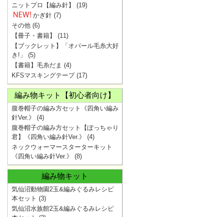
ニットプロ【編み針】
(19)
かぎ針
(7)
その他
(6)
【冊子・書籍】
(11)
【ブックレット】「オパール毛糸大好
き!」
(5)
【書籍】毛糸だま
(4)
KFSマスキングテープ
(17)
編み物キット【初心者向け】
腹巻帽子の編み方セット《四角い編み
針Ver.》
(4)
腹巻帽子の編み方セット【ぽっちゃり
君】《四角い編み針Ver.》
(4)
ネックウォーマースターターキット
《四角い編み針Ver.》
(8)
編み物キット
気仙沼動物園2玉&編みぐるみレシピ
本セット
(3)
気仙沼水族館2玉&編みぐるみレシピ