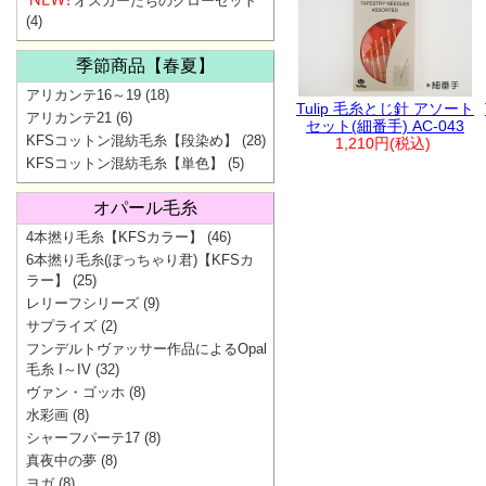
オスカーたちのクローゼット
(4)
季節商品【春夏】
アリカンテ16～19
(18)
Tulip 毛糸とじ針 アソート
アリカンテ21
(6)
セット(細番手) AC-043
KFSコットン混紡毛糸【段染め】
(28)
1,210円(税込)
KFSコットン混紡毛糸【単色】
(5)
オパール毛糸
4本撚り毛糸【KFSカラー】
(46)
6本撚り毛糸(ぽっちゃり君)【KFSカ
ラー】
(25)
レリーフシリーズ
(9)
サプライズ
(2)
フンデルトヴァッサー作品によるOpal
毛糸 I～IV
(32)
ヴァン・ゴッホ
(8)
水彩画
(8)
シャーフパーテ17
(8)
真夜中の夢
(8)
ヨガ
(8)