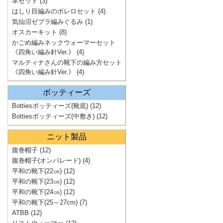
本セット
(3)
はしり目編みのボレロセット
(4)
気仙沼ゼブラ編みぐるみ
(1)
オスカーキット
(8)
かごめ編みネックウォーマーセット
《四角い編み針Ver.》
(4)
マルティナさんの靴下の編み方セット
《四角い編み針Ver.》
(4)
ボッティーズ
Bottiesボッティーズ(靴底)
(12)
Bottiesボッティーズ(中敷き)
(12)
ニット製品
腹巻帽子
(12)
腹巻帽子(オンパレード)
(4)
平和の靴下(22㎝)
(12)
平和の靴下(23㎝)
(12)
平和の靴下(24㎝)
(12)
平和の靴下(25～27cm)
(7)
ATBB
(12)