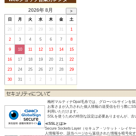
2026年 8月
>
日
月
火
水
木
金
土
26
27
28
29
30
31
1
2
3
4
5
6
7
8
9
10
11
12
13
14
15
16
17
18
19
20
21
22
23
24
25
26
27
28
29
30
31
1
2
3
4
5
梅村マルティナOpal毛糸では、グローバルサインを
お客さまが入力された個人情報の送受信を行う際にSSL (S
利用いただけます。
SSLを使うための特別な設定は必要ありませんが、
≪SSLとは≫
Secure Sockets Layer（セキュア・ソケ
人情報等や、該当ページから返信された情報を暗号化す