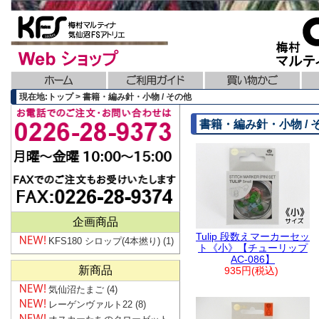
現在地:トップ > 書籍・編み針・小物 / その他
書籍・編み針・小物 / 
企画商品
Tulip 段数えマーカーセッ
KFS180 シロップ(4本撚り)
(1)
ト《小》【チューリップ
AC-086】
新商品
935円(税込)
気仙沼たまご
(4)
レーゲンヴァルト22
(8)