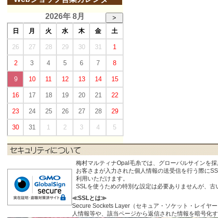
2026年 8月
>
日
月
火
水
木
金
土
26
27
28
29
30
31
1
2
3
4
5
6
7
8
9
10
11
12
13
14
15
16
17
18
19
20
21
22
23
24
25
26
27
28
29
30
31
1
2
3
4
5
梅村マルティナOpal毛糸では、グローバルサインを
お客さまが入力された個人情報の送受信を行う際にSSL (S
利用いただけます。
SSLを使うための特別な設定は必要ありませんが、
≪SSLとは≫
Secure Sockets Layer（セキュア・ソケ
人情報等や、該当ページから返信された情報を暗号化す