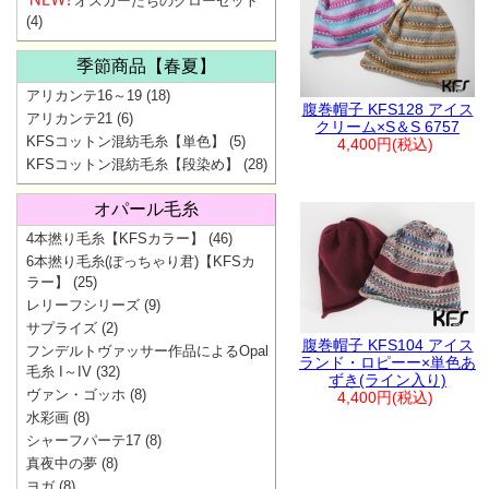
オスカーたちのクローゼット
(4)
季節商品【春夏】
アリカンテ16～19
(18)
腹巻帽子 KFS128 アイス
アリカンテ21
(6)
クリーム×S＆S 6757
KFSコットン混紡毛糸【単色】
(5)
4,400円(税込)
KFSコットン混紡毛糸【段染め】
(28)
オパール毛糸
4本撚り毛糸【KFSカラー】
(46)
6本撚り毛糸(ぽっちゃり君)【KFSカ
ラー】
(25)
レリーフシリーズ
(9)
サプライズ
(2)
腹巻帽子 KFS104 アイス
フンデルトヴァッサー作品によるOpal
ランド・ロピーー×単色あ
毛糸 I～IV
(32)
ずき(ライン入り)
ヴァン・ゴッホ
(8)
4,400円(税込)
水彩画
(8)
シャーフパーテ17
(8)
真夜中の夢
(8)
ヨガ
(8)