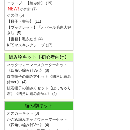
ニットプロ【編み針】
(19)
かぎ針
(7)
その他
(6)
【冊子・書籍】
(11)
【ブックレット】「オパール毛糸大好
き!」
(5)
【書籍】毛糸だま
(4)
KFSマスキングテープ
(17)
編み物キット【初心者向け】
ネックウォーマースターターキット
《四角い編み針Ver.》
(8)
腹巻帽子の編み方セット《四角い編み
針Ver.》
(4)
腹巻帽子の編み方セット【ぽっちゃり
君】《四角い編み針Ver.》
(4)
編み物キット
オスカーキット
(8)
かごめ編みネックウォーマーセット
《四角い編み針Ver.》
(4)