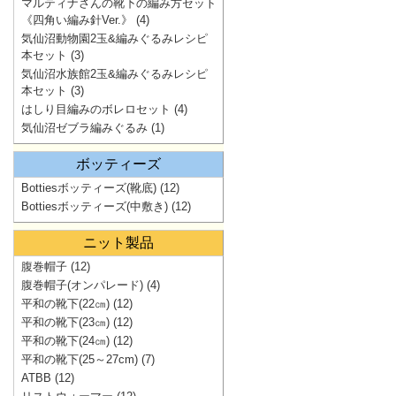
マルティナさんの靴下の編み方セット
《四角い編み針Ver.》
(4)
気仙沼動物園2玉&編みぐるみレシピ
本セット
(3)
気仙沼水族館2玉&編みぐるみレシピ
本セット
(3)
はしり目編みのボレロセット
(4)
気仙沼ゼブラ編みぐるみ
(1)
ボッティーズ
Bottiesボッティーズ(靴底)
(12)
Bottiesボッティーズ(中敷き)
(12)
ニット製品
腹巻帽子
(12)
腹巻帽子(オンパレード)
(4)
平和の靴下(22㎝)
(12)
平和の靴下(23㎝)
(12)
平和の靴下(24㎝)
(12)
平和の靴下(25～27cm)
(7)
ATBB
(12)