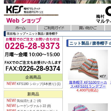
現在地:トップ > ニット製品 / 腹巻帽子
ニット製品 / 腹巻帽子
企画商品
腹巻帽子 KFS100サーカ
KFS180 シロップ(4本撚り)
(1)
ス×KFS101ランデブー
4,400円(税込)
新商品
気仙沼たまご
(4)
レーゲンヴァルト22
(8)