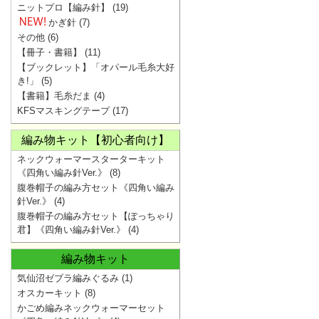
ニットプロ【編み針】
(19)
かぎ針
(7)
その他
(6)
【冊子・書籍】
(11)
【ブックレット】「オパール毛糸大好
き!」
(5)
【書籍】毛糸だま
(4)
KFSマスキングテープ
(17)
編み物キット【初心者向け】
ネックウォーマースターターキット
《四角い編み針Ver.》
(8)
腹巻帽子の編み方セット《四角い編み
針Ver.》
(4)
腹巻帽子の編み方セット【ぽっちゃり
君】《四角い編み針Ver.》
(4)
編み物キット
気仙沼ゼブラ編みぐるみ
(1)
オスカーキット
(8)
かごめ編みネックウォーマーセット