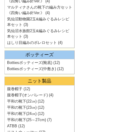
《四角い編み針Ver.》
(4)
マルティナさんの靴下の編み方セット
《四角い編み針Ver.》
(4)
気仙沼動物園2玉&編みぐるみレシピ
本セット
(3)
気仙沼水族館2玉&編みぐるみレシピ
本セット
(3)
はしり目編みのボレロセット
(4)
ボッティーズ
Bottiesボッティーズ(靴底)
(12)
Bottiesボッティーズ(中敷き)
(12)
ニット製品
腹巻帽子
(12)
腹巻帽子(オンパレード)
(4)
平和の靴下(22㎝)
(12)
平和の靴下(23㎝)
(12)
平和の靴下(24㎝)
(12)
平和の靴下(25～27cm)
(7)
ATBB
(12)