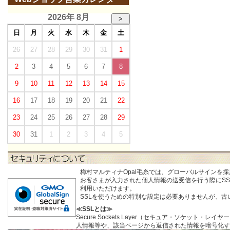
2026年 8月
>
日
月
火
水
木
金
土
26
27
28
29
30
31
1
2
3
4
5
6
7
8
9
10
11
12
13
14
15
16
17
18
19
20
21
22
23
24
25
26
27
28
29
30
31
1
2
3
4
5
梅村マルティナOpal毛糸では、グローバルサインを
お客さまが入力された個人情報の送受信を行う際にSSL (S
利用いただけます。
SSLを使うための特別な設定は必要ありませんが、
≪SSLとは≫
Secure Sockets Layer（セキュア・ソケ
人情報等や、該当ページから返信された情報を暗号化す