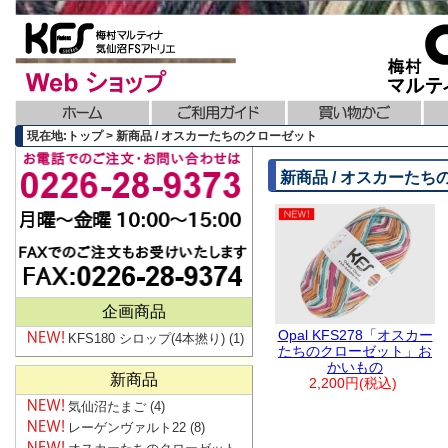
現在地:トップ > 新商品 / オスカーたちのクローゼット
新商品 / オスカーた
企画商品
Opal KFS278「オスカー
KFS180 シロップ(4本撚り)
(1)
たちのクローゼット」お
かいもの
新商品
2,200円(税込)
気仙沼たまご
(4)
レーゲンヴァルト22
(8)