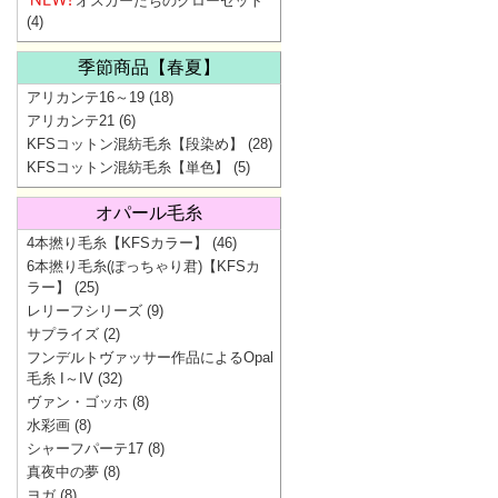
オスカーたちのクローゼット
(4)
季節商品【春夏】
アリカンテ16～19
(18)
アリカンテ21
(6)
KFSコットン混紡毛糸【段染め】
(28)
KFSコットン混紡毛糸【単色】
(5)
オパール毛糸
4本撚り毛糸【KFSカラー】
(46)
6本撚り毛糸(ぽっちゃり君)【KFSカ
ラー】
(25)
レリーフシリーズ
(9)
サプライズ
(2)
フンデルトヴァッサー作品によるOpal
毛糸 I～IV
(32)
ヴァン・ゴッホ
(8)
水彩画
(8)
シャーフパーテ17
(8)
真夜中の夢
(8)
ヨガ
(8)