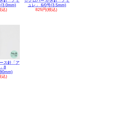
かぎ針「アミ
☆クロバー かぎ針「アミ
(3.0mm)
ュレ」 6/0号(3.5mm)
税込)
825円(税込)
レース針「ア
」8
.90mm)
税込)