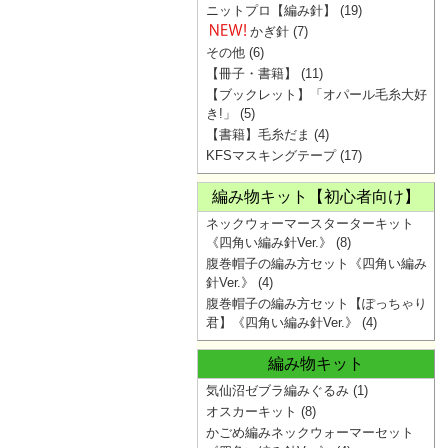
ニットプロ【編み針】
(19)
かぎ針
(7)
その他
(6)
【冊子・書籍】
(11)
【ブックレット】「オパール毛糸大好
き!」
(5)
【書籍】毛糸だま
(4)
KFSマスキングテープ
(17)
編み物キット【初心者向け】
ネックウォーマースターターキット
《四角い編み針Ver.》
(8)
腹巻帽子の編み方セット《四角い編み
針Ver.》
(4)
腹巻帽子の編み方セット【ぽっちゃり
君】《四角い編み針Ver.》
(4)
編み物キット
気仙沼ゼブラ編みぐるみ
(1)
オスカーキット
(8)
かごめ編みネックウォーマーセット