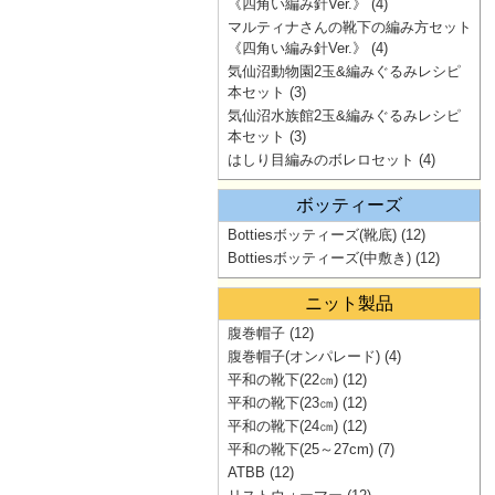
《四角い編み針Ver.》
(4)
マルティナさんの靴下の編み方セット
《四角い編み針Ver.》
(4)
気仙沼動物園2玉&編みぐるみレシピ
本セット
(3)
気仙沼水族館2玉&編みぐるみレシピ
本セット
(3)
はしり目編みのボレロセット
(4)
ボッティーズ
Bottiesボッティーズ(靴底)
(12)
Bottiesボッティーズ(中敷き)
(12)
ニット製品
腹巻帽子
(12)
腹巻帽子(オンパレード)
(4)
平和の靴下(22㎝)
(12)
平和の靴下(23㎝)
(12)
平和の靴下(24㎝)
(12)
平和の靴下(25～27cm)
(7)
ATBB
(12)