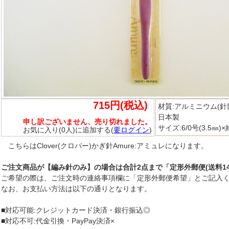
715円(税込)
材質:アルミニウム(針
日本製
申し訳ございません、売り切れました。
サイズ:6/0号(3.5㎜)×
お気に入り(0人)に追加する(
要ログイン
)
こちらはClover(クロバー)かぎ針Amure:アミュレになります。
ご注文商品が【編み針のみ】の場合は合計2点まで「定形外郵便(送料14
ご希望の際は、ご注文時の連絡事項欄に「定形外郵便希望」とご記入
なお、お支払い方法は以下の通りとなります。
■対応可能:クレジットカード決済・銀行振込◎
■対応不可:代金引換・PayPay決済×