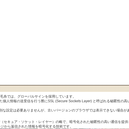
al毛糸では、グローバルサインを採用しています。
人情報の送受信を行う際にSSL (Secure Sockets Layer) と呼ばれる秘
特別な設定は必要ありませんが、古いバージョンのブラウザでは表示できない場合が
ets Layer（セキュア・ソケット・レイヤー）の略で、暗号化された秘匿性の高い通信
ージから返信された情報を暗号化する技術です。