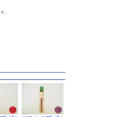
ます。
。