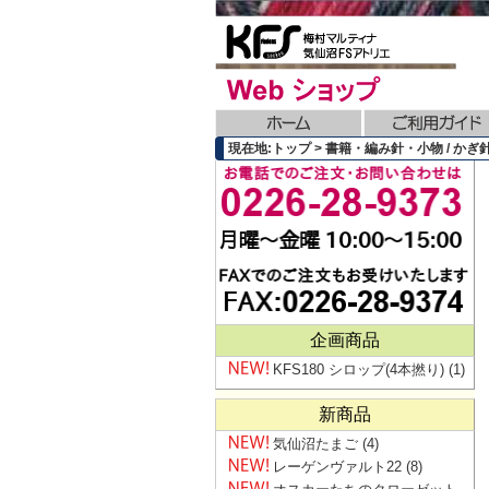
現在地:トップ > 書籍・編み針・小物 / かぎ針 
企画商品
KFS180 シロップ(4本撚り)
(1)
新商品
気仙沼たまご
(4)
レーゲンヴァルト22
(8)