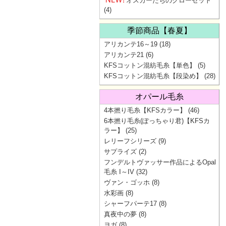
オスカーたちのクローゼット
(4)
季節商品【春夏】
アリカンテ16～19
(18)
アリカンテ21
(6)
KFSコットン混紡毛糸【単色】
(5)
KFSコットン混紡毛糸【段染め】
(28)
オパール毛糸
4本撚り毛糸【KFSカラー】
(46)
6本撚り毛糸(ぽっちゃり君)【KFSカ
ラー】
(25)
レリーフシリーズ
(9)
サプライズ
(2)
フンデルトヴァッサー作品によるOpal
毛糸 I～IV
(32)
ヴァン・ゴッホ
(8)
水彩画
(8)
シャーフパーテ17
(8)
真夜中の夢
(8)
ヨガ
(8)