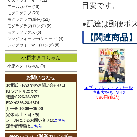
リストウォーマー
(12)
目安です。
アームカバー
(16)
モグラグラブ
(20)
モグラグラブ(単色)
(21)
●配達は郵便ポ
モグラグラブ(ロング)
(8)
モグラソックス
(8)
【関連商品】
レッグウォーマー(ショート)
(4)
レッグウォーマー(ロング)
(8)
小原木タコちゃん
小原木タコちゃん
(9)
お問い合わせ
お電話・FAXでのお問い合わせは
▲ブックレット オパール
KFSアトリエまで
毛糸大好き! Vol.2
電話:0226-28-9373
880円(税込)
FAX:0226-28-9374
月〜金 10:00ー15:00
定休日:土・日・祝
メールによるお問い合せは
こちら
運営者情報は
こちら
Webショップ営業カレンダー