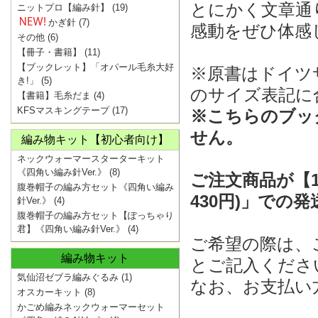
とにかく文章通
ニットプロ【編み針】
(19)
かぎ針
(7)
感動をぜひ体感
その他
(6)
【冊子・書籍】
(11)
【ブックレット】「オパール毛糸大好
※原書はドイツ
き!」
(5)
のサイズ表記に
【書籍】毛糸だま
(4)
KFSマスキングテープ
(17)
※こちらのブッ
せん。
編み物キット【初心者向け】
ネックウォーマースターターキット
《四角い編み針Ver.》
(8)
ご注文商品が【
腹巻帽子の編み方セット《四角い編み
430円)」での
針Ver.》
(4)
腹巻帽子の編み方セット【ぽっちゃり
君】《四角い編み針Ver.》
(4)
ご希望の際は、
編み物キット
とご記入くださ
気仙沼ゼブラ編みぐるみ
(1)
なお、お支払い
オスカーキット
(8)
かごめ編みネックウォーマーセット