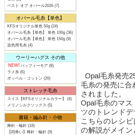
ベスト オブ オパール2026
(7)
オパール毛糸【単色】
KFSオリジナル単色 50g
(24)
オパール毛糸【単色】 単色 100g
(36)
オパール毛糸【単色】 単色 150g
(9)
染色用毛糸
(4)
ウーリーハグス その他
パッフィーモア
(8)
ラメ糸
(6)
Opal毛糸発売
ボッベル・コットン
(20)
毛糸の発売に合
ストレッチ毛糸
されました。
スイス【KFSオリジナルカラー】
(4)
Opal毛糸の
メリノシルクソックス
(5)
ツのトレンドデ
書籍・編み針・小物
こちらのレシピ
棒針・輪針
(18)
の解説がメイン
【四角い】棒針・輪針
(9)