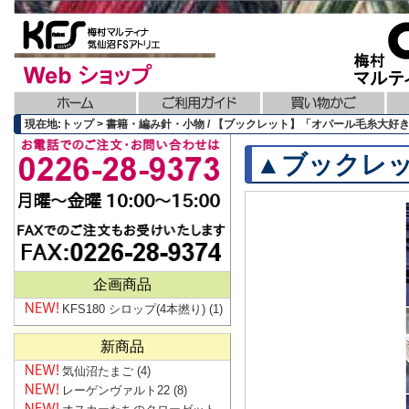
現在地:トップ > 書籍・編み針・小物 / 【ブックレット】「オパール毛糸大好き!」
▲ブックレット
企画商品
KFS180 シロップ(4本撚り)
(1)
新商品
気仙沼たまご
(4)
レーゲンヴァルト22
(8)