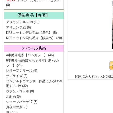
オスカーたちのクローゼット
(4)
季節商品【春夏】
アリカンテ16～19
(18)
アリカンテ21
(6)
KFSコットン混紡毛糸【単色】
(5)
KFSコットン混紡毛糸【段染め】
(28)
オパール毛糸
4本撚り毛糸【KFSカラー】
(46)
6本撚り毛糸(ぽっちゃり君)【KFSカ
ラー】
(25)
レリーフシリーズ
(9)
サプライズ
(2)
お気に入り(325人)に追
フンデルトヴァッサー作品によるOpal
毛糸 I～IV
(32)
ヴァン・ゴッホ
(8)
水彩画
(8)
シャーフパーテ17
(8)
真夜中の夢
(8)
ヨガ
(8)