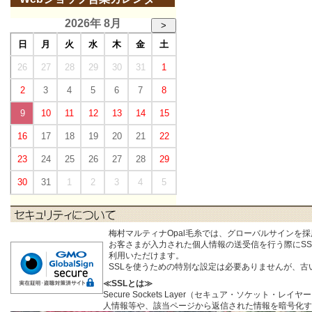
2026年 8月
>
日
月
火
水
木
金
土
26
27
28
29
30
31
1
2
3
4
5
6
7
8
9
10
11
12
13
14
15
16
17
18
19
20
21
22
23
24
25
26
27
28
29
30
31
1
2
3
4
5
梅村マルティナOpal毛糸では、グローバルサインを
お客さまが入力された個人情報の送受信を行う際にSSL (S
利用いただけます。
SSLを使うための特別な設定は必要ありませんが、
≪SSLとは≫
Secure Sockets Layer（セキュア・ソケ
人情報等や、該当ページから返信された情報を暗号化す