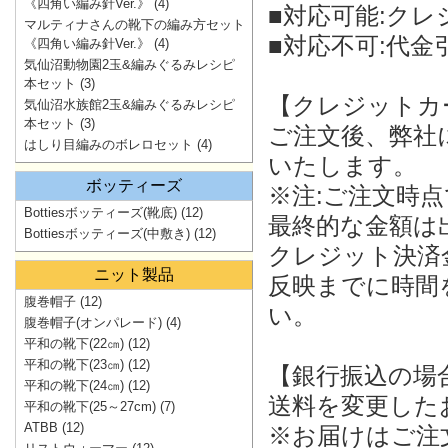
《四角い編み針Ver.》
(4)
■対応可能:ク
マルティナさんの靴下の編み方セット
■対応不可:代金引
《四角い編み針Ver.》
(4)
気仙沼動物園2玉&編みぐるみレシピ
本セット
(3)
【クレジットカ
気仙沼水族館2玉&編みぐるみレシピ
本セット
(3)
ご注文後、弊社
はしり目編みのボレロセット
(4)
いたします。
ボッティーズ
※注:ご注文時
Bottiesボッティーズ(靴底)
(12)
最終的な金額は
Bottiesボッティーズ(中敷き)
(12)
クレジット決済
ニット製品
反映までに時間
腹巻帽子
(12)
い。
腹巻帽子(オンパレード)
(4)
平和の靴下(22㎝)
(12)
平和の靴下(23㎝)
(12)
【銀行振込の場
平和の靴下(24㎝)
(12)
送料を変更した
平和の靴下(25～27cm)
(7)
ATBB
(12)
※お届けはご注