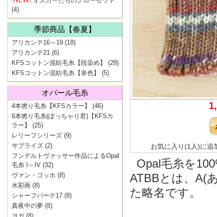
オスカーたちのクローゼット
(4)
季節商品【春夏】
アリカンテ16～19
(18)
アリカンテ21
(6)
KFSコットン混紡毛糸【段染め】
(28)
KFSコットン混紡毛糸【単色】
(5)
オパール毛糸
1
4本撚り毛糸【KFSカラー】
(46)
6本撚り毛糸(ぽっちゃり君)【KFSカ
ラー】
(25)
レリーフシリーズ
(9)
サプライズ
(2)
お気に入り(1人)に追
フンデルトヴァッサー作品によるOpal
Opal毛糸を1
毛糸 I～IV
(32)
ヴァン・ゴッホ
(8)
ATBBとは、A(
水彩画
(8)
た略名です。
シャーフパーテ17
(8)
真夜中の夢
(8)
ヨガ
(8)