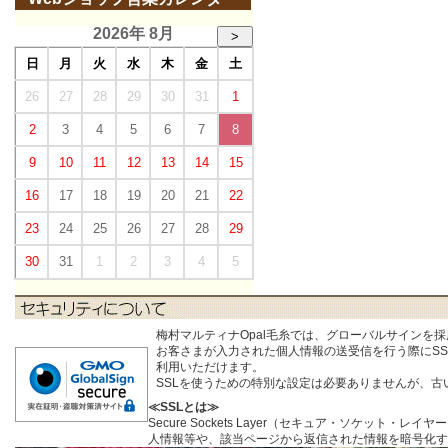
2026年 8月
>
日
月
火
水
木
金
土
26
27
28
29
30
31
1
2
3
4
5
6
7
8
9
10
11
12
13
14
15
16
17
18
19
20
21
22
23
24
25
26
27
28
29
30
31
1
2
3
4
5
梅村マルティナOpal毛糸では、グローバルサインを
お客さまが入力された個人情報の送受信を行う際にSSL (S
利用いただけます。
SSLを使うための特別な設定は必要ありませんが、
≪SSLとは≫
Secure Sockets Layer（セキュア・ソケ
人情報等や、該当ページから返信された情報を暗号化す