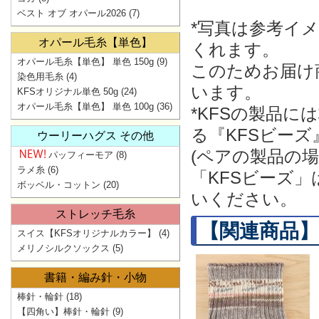
ベスト オブ オパール2026
(7)
*写真は参考イ
オパール毛糸【単色】
くれます。
オパール毛糸【単色】 単色 150g
(9)
このためお届け
染色用毛糸
(4)
います。
KFSオリジナル単色 50g
(24)
オパール毛糸【単色】 単色 100g
(36)
*KFSの製品
る『KFSビー
ウーリーハグス その他
(ペアの製品の
パッフィーモア
(8)
ラメ糸
(6)
「KFSビーズ
ボッベル・コットン
(20)
いください。
ストレッチ毛糸
【関連商品】
スイス【KFSオリジナルカラー】
(4)
メリノシルクソックス
(5)
書籍・編み針・小物
棒針・輪針
(18)
【四角い】棒針・輪針
(9)