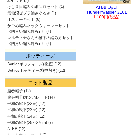
本セット
(3)
はしり目編みのボレロセット
(4)
ATBB Opal-
Hundertwasser 2101
気仙沼ゼブラ編みぐるみ
(1)
1,100円(税込)
オスカーキット
(8)
かごめ編みネックウォーマーセット
《四角い編み針Ver.》
(4)
マルティナさんの靴下の編み方セット
《四角い編み針Ver.》
(4)
ボッティーズ
Bottiesボッティーズ(靴底)
(12)
Bottiesボッティーズ(中敷き)
(12)
ニット製品
腹巻帽子
(12)
腹巻帽子(オンパレード)
(4)
平和の靴下(22㎝)
(12)
平和の靴下(23㎝)
(12)
平和の靴下(24㎝)
(12)
平和の靴下(25～27cm)
(7)
ATBB
(12)