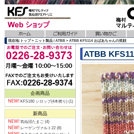
現在地:トップ > ニット製品 / ATBB > ATBB KFS114 おばあちゃんの笑顔
ATBB KF
企画商品
KFS180 シロップ(4本撚り)
(1)
新商品
気仙沼たまご
(4)
レーゲンヴァルト22
(8)