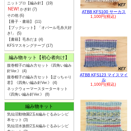
ニットプロ【編み針】
(19)
かぎ針
(7)
ATBB KFS100 サーカス
その他
(6)
1,100円(税込)
【冊子・書籍】
(11)
【ブックレット】「オパール毛糸大好
き!」
(5)
【書籍】毛糸だま
(4)
KFSマスキングテープ
(17)
編み物キット【初心者向け】
腹巻帽子の編み方セット《四角い編み
針Ver.》
(4)
ATBB KFS123 マイスマイ
腹巻帽子の編み方セット【ぽっちゃり
ル
君】《四角い編み針Ver.》
(4)
1,100円(税込)
ネックウォーマースターターキット
《四角い編み針Ver.》
(8)
編み物キット
気仙沼動物園2玉&編みぐるみレシピ
本セット
(3)
気仙沼水族館2玉&編みぐるみレシピ