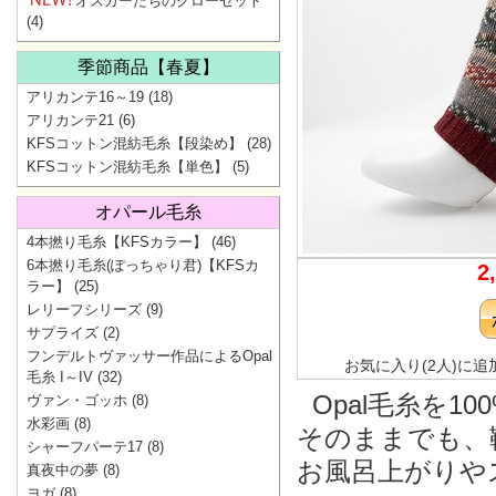
オスカーたちのクローゼット
(4)
季節商品【春夏】
アリカンテ16～19
(18)
アリカンテ21
(6)
KFSコットン混紡毛糸【段染め】
(28)
KFSコットン混紡毛糸【単色】
(5)
オパール毛糸
4本撚り毛糸【KFSカラー】
(46)
6本撚り毛糸(ぽっちゃり君)【KFSカ
2
ラー】
(25)
レリーフシリーズ
(9)
サプライズ
(2)
フンデルトヴァッサー作品によるOpal
お気に入り(2人)に追
毛糸 I～IV
(32)
Opal毛糸を
ヴァン・ゴッホ
(8)
水彩画
(8)
そのままでも、
シャーフパーテ17
(8)
お風呂上がりや
真夜中の夢
(8)
ヨガ
(8)