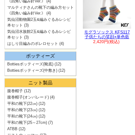
《四角い編み針Ver.》
(4)
マルティナさんの靴下の編み方セット
《四角い編み針Ver.》
(4)
気仙沼動物園2玉&編みぐるみレシピ
本セット
(3)
気仙沼水族館2玉&編みぐるみレシピ
モグラソックス KFS117
子供たちの笑顔×単色藍
本セット
(3)
2,420円(税込)
はしり目編みのボレロセット
(4)
ボッティーズ
Bottiesボッティーズ(靴底)
(12)
Bottiesボッティーズ(中敷き)
(12)
ニット製品
腹巻帽子
(12)
腹巻帽子(オンパレード)
(4)
平和の靴下(22㎝)
(12)
平和の靴下(23㎝)
(12)
平和の靴下(24㎝)
(12)
平和の靴下(25～27cm)
(7)
ATBB
(12)