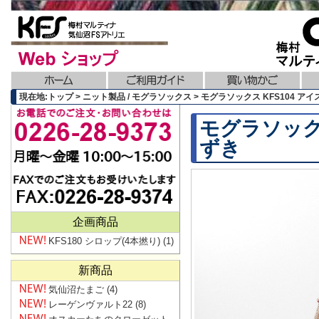
現在地:トップ > ニット製品 / モグラソックス > モグラソックス KFS104 
モグラソック
ずき
企画商品
KFS180 シロップ(4本撚り)
(1)
新商品
気仙沼たまご
(4)
レーゲンヴァルト22
(8)