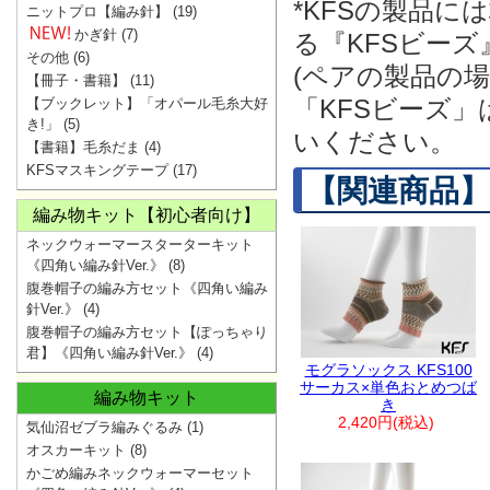
*KFSの製品
ニットプロ【編み針】
(19)
かぎ針
(7)
る『KFSビー
その他
(6)
(ペアの製品の
【冊子・書籍】
(11)
「KFSビーズ
【ブックレット】「オパール毛糸大好
き!」
(5)
いください。
【書籍】毛糸だま
(4)
KFSマスキングテープ
(17)
【関連商品】
編み物キット【初心者向け】
ネックウォーマースターターキット
《四角い編み針Ver.》
(8)
腹巻帽子の編み方セット《四角い編み
針Ver.》
(4)
腹巻帽子の編み方セット【ぽっちゃり
君】《四角い編み針Ver.》
(4)
モグラソックス KFS100
サーカス×単色おとめつば
編み物キット
き
2,420円(税込)
気仙沼ゼブラ編みぐるみ
(1)
オスカーキット
(8)
かごめ編みネックウォーマーセット