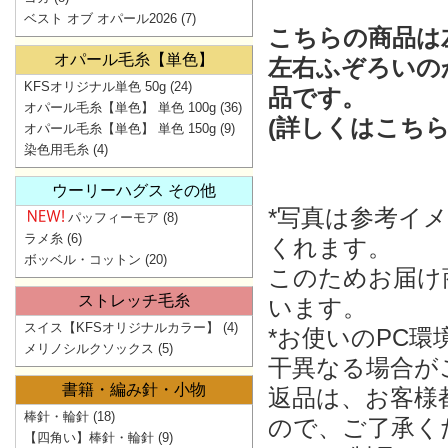
ベスト オブ オパール2026
(7)
こちらの商品は
オパール毛糸【単色】
左右ふぞろいの
KFSオリジナル単色 50g
(24)
品です。
オパール毛糸【単色】 単色 100g
(36)
(詳しくはこち
オパール毛糸【単色】 単色 150g
(9)
染色用毛糸
(4)
ウーリーハグス その他
*写真は参考イ
パッフィーモア
(8)
ラメ糸
(6)
くれます。
ボッベル・コットン
(20)
このためお届け
ストレッチ毛糸
います。
スイス【KFSオリジナルカラー】
(4)
*お使いのPC
メリノシルクソックス
(5)
干異なる場合が
書籍・編み針・小物
返品は、お客様
棒針・輪針
(18)
ので、ご了承く
【四角い】棒針・輪針
(9)