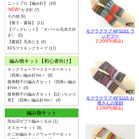
ニットプロ【編み針】
(19)
かぎ針
(7)
その他
(6)
【冊子・書籍】
(11)
【ブックレット】「オパール毛糸大好
モグラグラブ KFS101 ラ
き!」
(5)
ンデブー
2,200円(税込)
【書籍】毛糸だま
(4)
KFSマスキングテープ
(17)
編み物キット【初心者向け】
ネックウォーマースターターキット
《四角い編み針Ver.》
(8)
腹巻帽子の編み方セット《四角い編み
針Ver.》
(4)
腹巻帽子の編み方セット【ぽっちゃり
モグラグラブ KFS115 お
君】《四角い編み針Ver.》
(4)
母さんの笑顔
2,200円(税込)
編み物キット
気仙沼ゼブラ編みぐるみ
(1)
オスカーキット
(8)
かごめ編みネックウォーマーセット