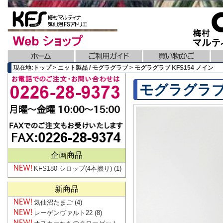
現在地:トップ > ニット製品 / モグラグラブ > モグラグラブ KFS154 ノイン
モグラグラブ 
企画商品
KFS180 シロップ(4本撚り)
(1)
新商品
気仙沼たまご
(4)
レーゲンヴァルト22
(8)