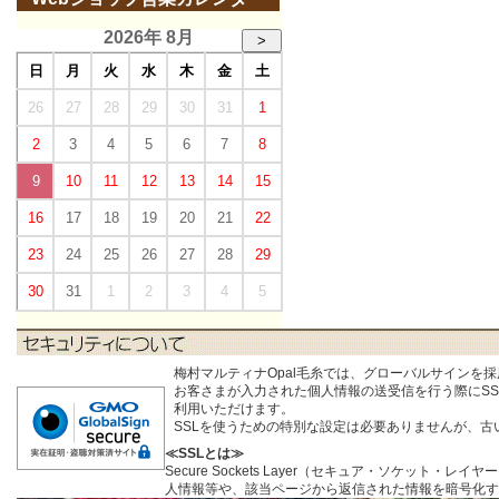
2026年 8月
>
日
月
火
水
木
金
土
26
27
28
29
30
31
1
2
3
4
5
6
7
8
9
10
11
12
13
14
15
16
17
18
19
20
21
22
23
24
25
26
27
28
29
30
31
1
2
3
4
5
梅村マルティナOpal毛糸では、グローバルサインを
お客さまが入力された個人情報の送受信を行う際にSSL (S
利用いただけます。
SSLを使うための特別な設定は必要ありませんが、
≪SSLとは≫
Secure Sockets Layer（セキュア・ソケ
人情報等や、該当ページから返信された情報を暗号化す