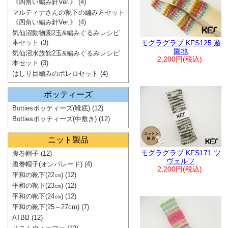
《四角い編み針Ver.》
(4)
マルティナさんの靴下の編み方セット
《四角い編み針Ver.》
(4)
気仙沼動物園2玉&編みぐるみレシピ
本セット
(3)
モグラグラブ KFS125 遊
園地
気仙沼水族館2玉&編みぐるみレシピ
2,200円(税込)
本セット
(3)
はしり目編みのボレロセット
(4)
ボッティーズ
Bottiesボッティーズ(靴底)
(12)
Bottiesボッティーズ(中敷き)
(12)
ニット製品
モグラグラブ KFS171 ツ
腹巻帽子
(12)
ヴェルフ
腹巻帽子(オンパレード)
(4)
2,200円(税込)
平和の靴下(22㎝)
(12)
平和の靴下(23㎝)
(12)
平和の靴下(24㎝)
(12)
平和の靴下(25～27cm)
(7)
ATBB
(12)