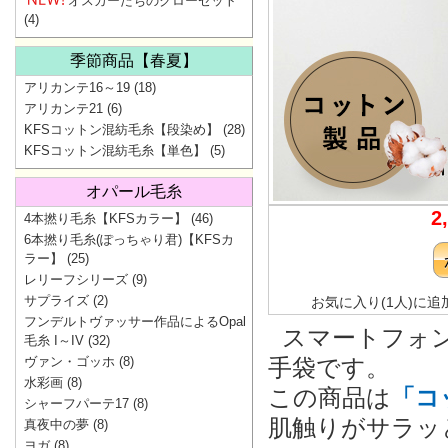
オスカーたちのクローゼット
(4)
季節商品【春夏】
アリカンテ16～19
(18)
アリカンテ21
(6)
KFSコットン混紡毛糸【段染め】
(28)
KFSコットン混紡毛糸【単色】
(5)
オパール毛糸
2
4本撚り毛糸【KFSカラー】
(46)
6本撚り毛糸(ぽっちゃり君)【KFSカ
ラー】
(25)
レリーフシリーズ
(9)
サプライズ
(2)
お気に入り(1人)に追
フンデルトヴァッサー作品によるOpal
スマートフォ
毛糸 I～IV
(32)
ヴァン・ゴッホ
(8)
手袋です。
水彩画
(8)
この商品は
「コ
シャーフパーテ17
(8)
肌触りがサラッ
真夜中の夢
(8)
ヨガ
(8)