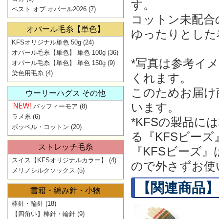
す。
ベスト オブ オパール2026
(7)
コットン未配合
オパール毛糸【単色】
ゆったりとした
KFSオリジナル単色 50g
(24)
オパール毛糸【単色】 単色 100g
(36)
*写真は参考イ
オパール毛糸【単色】 単色 150g
(9)
染色用毛糸
(4)
くれます。
このためお届け
ウーリーハグス その他
います。
パッフィーモア
(8)
ラメ糸
(6)
*KFSの製品
ボッベル・コットン
(20)
る『KFSビー
ストレッチ毛糸
『KFSビーズ
スイス【KFSオリジナルカラー】
(4)
ので外さずお使
メリノシルクソックス
(5)
【関連商品】
書籍・編み針・小物
棒針・輪針
(18)
【四角い】棒針・輪針
(9)