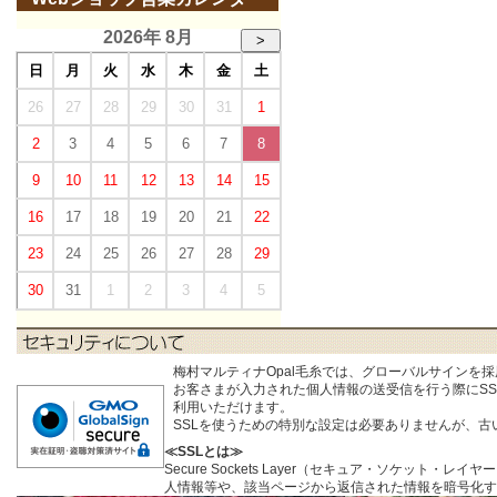
2026年 8月
>
日
月
火
水
木
金
土
26
27
28
29
30
31
1
2
3
4
5
6
7
8
9
10
11
12
13
14
15
16
17
18
19
20
21
22
23
24
25
26
27
28
29
30
31
1
2
3
4
5
梅村マルティナOpal毛糸では、グローバルサインを
お客さまが入力された個人情報の送受信を行う際にSSL (S
利用いただけます。
SSLを使うための特別な設定は必要ありませんが、
≪SSLとは≫
Secure Sockets Layer（セキュア・ソケ
人情報等や、該当ページから返信された情報を暗号化す