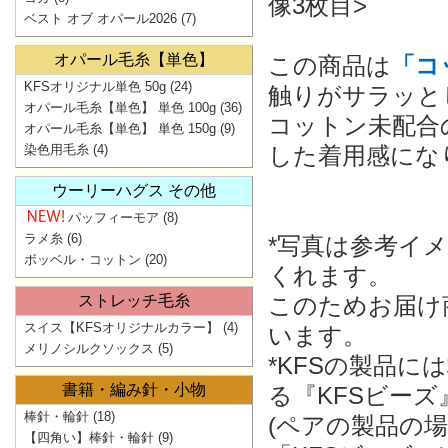
像3枚目>
ベスト オブ オパール2026
(7)
オパール毛糸【単色】
この商品は
「コ
KFSオリジナル単色 50g
(24)
触りがサラッと
オパール毛糸【単色】 単色 100g
(36)
コットン未配合
オパール毛糸【単色】 単色 150g
(9)
染色用毛糸
(4)
した着用感にな
ウーリーハグス その他
パッフィーモア
(8)
ラメ糸
(6)
*写真は参考イ
ボッベル・コットン
(20)
くれます。
ストレッチ毛糸
このためお届け
スイス【KFSオリジナルカラー】
(4)
います。
メリノシルクソックス
(5)
*KFSの製品
書籍・編み針・小物
る『KFSビー
棒針・輪針
(18)
(ペアの製品の
【四角い】棒針・輪針
(9)