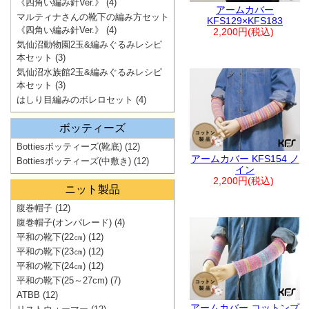
《四角い編み針Ver.》
(4)
アームカバー
マルティナさんの靴下の編み方セット
KFS129×KFS183
《四角い編み針Ver.》
(4)
2,200円(税込)
気仙沼動物園2玉&編みぐるみレシピ
本セット
(3)
気仙沼水族館2玉&編みぐるみレシピ
本セット
(3)
はしり目編みのボレロセット
(4)
ボッティーズ
Bottiesボッティーズ(靴底)
(12)
アームカバー KFS154 ノ
Bottiesボッティーズ(中敷き)
(12)
イン
2,200円(税込)
ニット製品
腹巻帽子
(12)
腹巻帽子(オンパレード)
(4)
平和の靴下(22㎝)
(12)
平和の靴下(23㎝)
(12)
平和の靴下(24㎝)
(12)
平和の靴下(25～27cm)
(7)
ATBB
(12)
アームカバー コットンプ