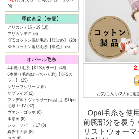
オスカーたちのクローゼット
(4)
季節商品【春夏】
アリカンテ16～19
(18)
アリカンテ21
(6)
KFSコットン混紡毛糸【段染め】
(28)
KFSコットン混紡毛糸【単色】
(5)
オパール毛糸
2
4本撚り毛糸【KFSカラー】
(46)
6本撚り毛糸(ぽっちゃり君)【KFSカ
ラー】
(25)
レリーフシリーズ
(9)
サプライズ
(2)
お気に入り(2人)に追
フンデルトヴァッサー作品によるOpal
毛糸 I～IV
(32)
Opal毛糸を
ヴァン・ゴッホ
(8)
水彩画
(8)
前腕部分を覆う
シャーフパーテ17
(8)
リストウォーマ
真夜中の夢
(8)
ヨガ
(8)