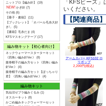
「KFSビーズ
ニットプロ【編み針】
(19)
かぎ針
(7)
いください。
その他
(6)
【冊子・書籍】
(11)
【関連商品】
【ブックレット】「オパール毛糸大好
き!」
(5)
【書籍】毛糸だま
(4)
KFSマスキングテープ
(17)
編み物キット【初心者向け】
ネックウォーマースターターキット
《四角い編み針Ver.》
(8)
アームカバー KFS102 ロ
リポップ
腹巻帽子の編み方セット《四角い編み
2,200円(税込)
針Ver.》
(4)
腹巻帽子の編み方セット【ぽっちゃり
君】《四角い編み針Ver.》
(4)
編み物キット
気仙沼ゼブラ編みぐるみ
(1)
オスカーキット
(8)
かごめ編みネックウォーマーセット