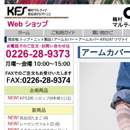
現在地:トップ > ニット製品 / アームカバー > アームカバー KFS147 ツヴァイ
アームカバー 
企画商品
KFS180 シロップ(4本撚り)
(1)
新商品
気仙沼たまご
(4)
レーゲンヴァルト22
(8)