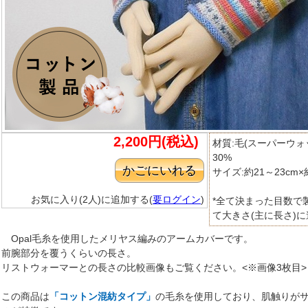
2,200円(税込)
材質:毛(スーパーウォ
30%
サイズ:約21～23cm
お気に入り(2人)に追加する(
要ログイン
)
*全て決まった目数で
て大きさ(主に長さ)
Opal毛糸を使用したメリヤス編みのアームカバーです。
前腕部分を覆うくらいの長さ。
リストウォーマーとの長さの比較画像もご覧ください。<※画像3枚目>
この商品は
「コットン混紡タイプ」
の毛糸を使用しており、肌触りが