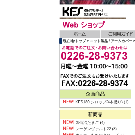
現在地:トップ > ニット製品 / アームカバー >
企画商品
KFS180 シロップ(4本撚り)
(1)
新商品
気仙沼たまご
(4)
レーゲンヴァルト22
(8)