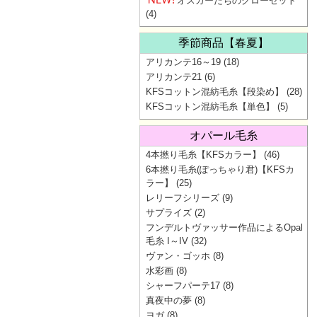
オスカーたちのクローゼット
(4)
季節商品【春夏】
アリカンテ16～19
(18)
アリカンテ21
(6)
KFSコットン混紡毛糸【段染め】
(28)
KFSコットン混紡毛糸【単色】
(5)
オパール毛糸
4本撚り毛糸【KFSカラー】
(46)
6本撚り毛糸(ぽっちゃり君)【KFSカ
ラー】
(25)
レリーフシリーズ
(9)
サプライズ
(2)
フンデルトヴァッサー作品によるOpal
毛糸 I～IV
(32)
ヴァン・ゴッホ
(8)
水彩画
(8)
シャーフパーテ17
(8)
真夜中の夢
(8)
ヨガ
(8)