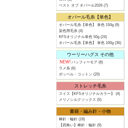
ベスト オブ オパール2026
(7)
オパール毛糸【単色】
オパール毛糸【単色】 単色 150g
(9)
染色用毛糸
(4)
KFSオリジナル単色 50g
(24)
オパール毛糸【単色】 単色 100g
(36)
ウーリーハグス その他
パッフィーモア
(8)
ラメ糸
(6)
ボッベル・コットン
(20)
ストレッチ毛糸
スイス【KFSオリジナルカラー】
(4)
メリノシルクソックス
(5)
書籍・編み針・小物
棒針・輪針
(18)
【四角い】棒針・輪針
(9)