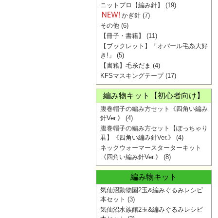
ニットプロ【編み針】
(19)
かぎ針
(7)
その他
(6)
【冊子・書籍】
(11)
【ブックレット】「オパール毛糸大好
き!」
(5)
【書籍】毛糸だま
(4)
KFSマスキングテープ
(17)
編み物キット【初心者向け】
腹巻帽子の編み方セット《四角い編み
針Ver.》
(4)
腹巻帽子の編み方セット【ぽっちゃり
君】《四角い編み針Ver.》
(4)
ネックウォーマースターターキット
《四角い編み針Ver.》
(8)
編み物キット
気仙沼動物園2玉&編みぐるみレシピ
本セット
(3)
気仙沼水族館2玉&編みぐるみレシピ