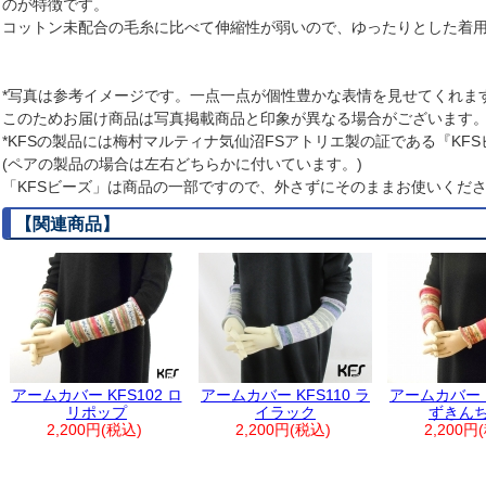
のが特徴です。
コットン未配合の毛糸に比べて伸縮性が弱いので、ゆったりとした着
*写真は参考イメージです。一点一点が個性豊かな表情を見せてくれま
このためお届け商品は写真掲載商品と印象が異なる場合がございます
*KFSの製品には梅村マルティナ気仙沼FSアトリエ製の証である『KF
(ペアの製品の場合は左右どちらかに付いています。)
「KFSビーズ」は商品の一部ですので、外さずにそのままお使いくだ
【関連商品】
アームカバー KFS102 ロ
アームカバー KFS110 ラ
アームカバー K
リポップ
イラック
ずきん
2,200円(税込)
2,200円(税込)
2,200円