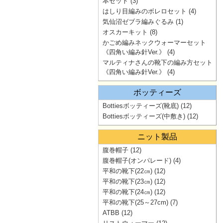
本セット
(3)
はしり目編みのボレロセット
(4)
気仙沼ゼブラ編みぐるみ
(1)
オスカーキット
(8)
かごめ編みネックウォーマーセット
《四角い編み針Ver.》
(4)
マルティナさんの靴下の編み方セット
《四角い編み針Ver.》
(4)
ボッティーズ
Bottiesボッティーズ(靴底)
(12)
Bottiesボッティーズ(中敷き)
(12)
ニット製品
腹巻帽子
(12)
腹巻帽子(オンパレード)
(4)
平和の靴下(22㎝)
(12)
平和の靴下(23㎝)
(12)
平和の靴下(24㎝)
(12)
平和の靴下(25～27cm)
(7)
ATBB
(12)