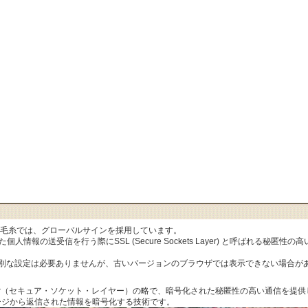
al毛糸では、グローバルサインを採用しています。
人情報の送受信を行う際にSSL (Secure Sockets Layer) と呼ばれる秘
特別な設定は必要ありませんが、古いバージョンのブラウザでは表示できない場合が
ets Layer（セキュア・ソケット・レイヤー）の略で、暗号化された秘匿性の高い通信
ージから返信された情報を暗号化する技術です。