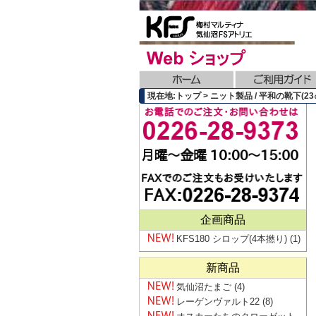
現在地:トップ > ニット製品 / 平和の靴下(23㎝)
企画商品
KFS180 シロップ(4本撚り)
(1)
新商品
気仙沼たまご
(4)
レーゲンヴァルト22
(8)