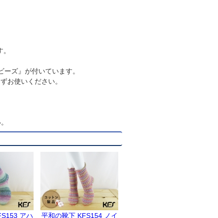
す。
。
Sビーズ』が付いています。
さずお使いください。
い。
S153 アハ
平和の靴下 KFS154 ノイ