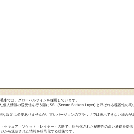
al毛糸では、グローバルサインを採用しています。
人情報の送受信を行う際にSSL (Secure Sockets Layer) と呼ばれる秘
特別な設定は必要ありませんが、古いバージョンのブラウザでは表示できない場合が
ets Layer（セキュア・ソケット・レイヤー）の略で、暗号化された秘匿性の高い通信
ージから返信された情報を暗号化する技術です。