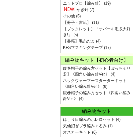
ニットプロ【編み針】
(19)
かぎ針
(7)
その他
(6)
【冊子・書籍】
(11)
【ブックレット】「オパール毛糸大好
き!」
(5)
【書籍】毛糸だま
(4)
KFSマスキングテープ
(17)
編み物キット【初心者向け】
腹巻帽子の編み方セット【ぽっちゃり
君】《四角い編み針Ver.》
(4)
ネックウォーマースターターキット
《四角い編み針Ver.》
(8)
腹巻帽子の編み方セット《四角い編み
針Ver.》
(4)
編み物キット
はしり目編みのボレロセット
(4)
気仙沼ゼブラ編みぐるみ
(1)
オスカーキット
(8)