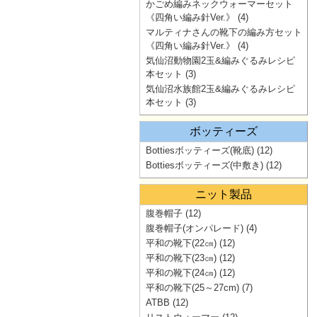
かごめ編みネックウォーマーセット
《四角い編み針Ver.》
(4)
マルティナさんの靴下の編み方セット
《四角い編み針Ver.》
(4)
気仙沼動物園2玉&編みぐるみレシピ
本セット
(3)
気仙沼水族館2玉&編みぐるみレシピ
本セット
(3)
ボッティーズ
Bottiesボッティーズ(靴底)
(12)
Bottiesボッティーズ(中敷き)
(12)
ニット製品
腹巻帽子
(12)
腹巻帽子(オンパレード)
(4)
平和の靴下(22㎝)
(12)
平和の靴下(23㎝)
(12)
平和の靴下(24㎝)
(12)
平和の靴下(25～27cm)
(7)
ATBB
(12)