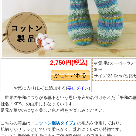
2,750円(税込)
材質:毛(スーパーウォ
30%
サイズ:23.0cm (対応サ
お気に入り(1人)に追加する(
要ログイン
)
世界の平和につながる靴下という思いを込め名付けられた「平和の靴下
社名「KFS」の由来にもなっています。
足元が華やかになる美しい色と柄をお楽しみください。
こちらの商品は
「コットン混紡タイプ」
の毛糸を使用しており、
肌触りがサラッとしていて柔らかく、蒸れにくいのが特徴です。
コットン未配合の毛糸に比べて伸縮性が弱いので履き心地は