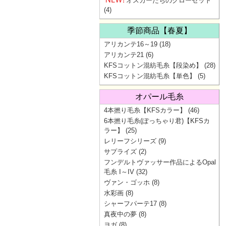
オスカーたちのクローゼット
(4)
季節商品【春夏】
アリカンテ16～19
(18)
アリカンテ21
(6)
KFSコットン混紡毛糸【段染め】
(28)
KFSコットン混紡毛糸【単色】
(5)
オパール毛糸
4本撚り毛糸【KFSカラー】
(46)
6本撚り毛糸(ぽっちゃり君)【KFSカ
ラー】
(25)
レリーフシリーズ
(9)
サプライズ
(2)
フンデルトヴァッサー作品によるOpal
毛糸 I～IV
(32)
ヴァン・ゴッホ
(8)
水彩画
(8)
シャーフパーテ17
(8)
真夜中の夢
(8)
ヨガ
(8)