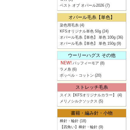
ベスト オブ オパール2026
(7)
オパール毛糸【単色】
染色用毛糸
(4)
KFSオリジナル単色 50g
(24)
オパール毛糸【単色】 単色 100g
(36)
オパール毛糸【単色】 単色 150g
(9)
ウーリーハグス その他
パッフィーモア
(8)
ラメ糸
(6)
ボッベル・コットン
(20)
ストレッチ毛糸
スイス【KFSオリジナルカラー】
(4)
メリノシルクソックス
(5)
書籍・編み針・小物
棒針・輪針
(18)
【四角い】棒針・輪針
(9)