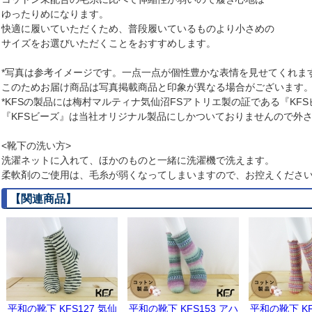
ゆったりめになります。
快適に履いていただくため、普段履いているものより小さめの
サイズをお選びいただくことをおすすめします。
*写真は参考イメージです。一点一点が個性豊かな表情を見せてくれま
このためお届け商品は写真掲載商品と印象が異なる場合がございます
*KFSの製品には梅村マルティナ気仙沼FSアトリエ製の証である『KF
『KFSビーズ』は当社オリジナル製品にしかついておりませんので外
<靴下の洗い方>
洗濯ネットに入れて、ほかのものと一緒に洗濯機で洗えます。
柔軟剤のご使用は、毛糸が弱くなってしまいますので、お控えくださ
【関連商品】
平和の靴下 KFS127 気仙
平和の靴下 KFS153 アハ
平和の靴下 KF