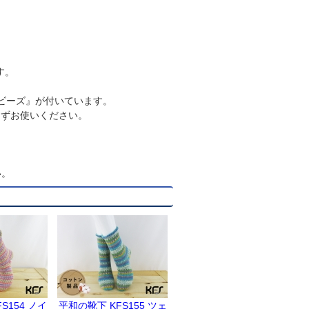
す。
。
Sビーズ』が付いています。
さずお使いください。
い。
S154 ノイ
平和の靴下 KFS155 ツェ