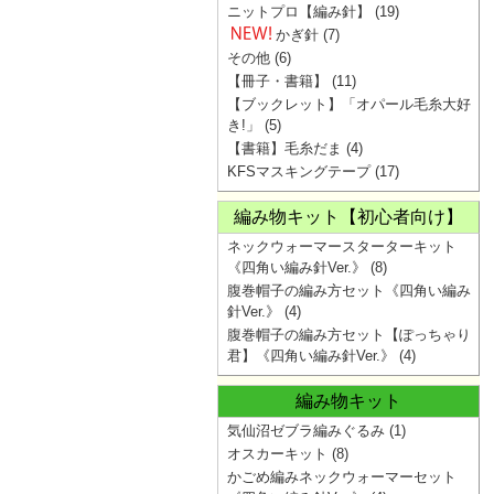
ニットプロ【編み針】
(19)
かぎ針
(7)
その他
(6)
【冊子・書籍】
(11)
【ブックレット】「オパール毛糸大好
き!」
(5)
【書籍】毛糸だま
(4)
KFSマスキングテープ
(17)
編み物キット【初心者向け】
ネックウォーマースターターキット
《四角い編み針Ver.》
(8)
腹巻帽子の編み方セット《四角い編み
針Ver.》
(4)
腹巻帽子の編み方セット【ぽっちゃり
君】《四角い編み針Ver.》
(4)
編み物キット
気仙沼ゼブラ編みぐるみ
(1)
オスカーキット
(8)
かごめ編みネックウォーマーセット