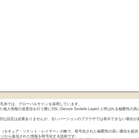
al毛糸では、グローバルサインを採用しています。
人情報の送受信を行う際にSSL (Secure Sockets Layer) と呼ばれる秘
特別な設定は必要ありませんが、古いバージョンのブラウザでは表示できない場合が
ets Layer（セキュア・ソケット・レイヤー）の略で、暗号化された秘匿性の高い通信
ージから返信された情報を暗号化する技術です。