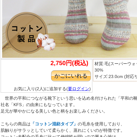
2,750円(税込)
材質:毛(スーパーウォ
30%
サイズ:23.0cm (対応サ
お気に入り(2人)に追加する(
要ログイン
)
世界の平和につながる靴下という思いを込め名付けられた「平和の靴下
社名「KFS」の由来にもなっています。
足元が華やかになる美しい色と柄をお楽しみください。
こちらの商品は
「コットン混紡タイプ」
の毛糸を使用しており、
肌触りがサラッとしていて柔らかく、蒸れにくいのが特徴です。
コットン未配合の毛糸に比べて伸縮性が弱いので履き心地は