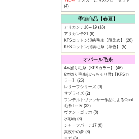
オスカーたちのクローゼット
(4)
季節商品【春夏】
アリカンテ16～19
(18)
アリカンテ21
(6)
KFSコットン混紡毛糸【段染め】
(28)
KFSコットン混紡毛糸【単色】
(5)
オパール毛糸
4本撚り毛糸【KFSカラー】
(46)
6本撚り毛糸(ぽっちゃり君)【KFSカ
ラー】
(25)
レリーフシリーズ
(9)
サプライズ
(2)
フンデルトヴァッサー作品によるOpal
毛糸 I～IV
(32)
ヴァン・ゴッホ
(8)
水彩画
(8)
シャーフパーテ17
(8)
真夜中の夢
(8)
ヨガ
(8)