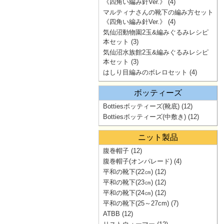
《四角い編み針Ver.》
(4)
マルティナさんの靴下の編み方セット
《四角い編み針Ver.》
(4)
気仙沼動物園2玉&編みぐるみレシピ
本セット
(3)
気仙沼水族館2玉&編みぐるみレシピ
本セット
(3)
はしり目編みのボレロセット
(4)
ボッティーズ
Bottiesボッティーズ(靴底)
(12)
Bottiesボッティーズ(中敷き)
(12)
ニット製品
腹巻帽子
(12)
腹巻帽子(オンパレード)
(4)
平和の靴下(22㎝)
(12)
平和の靴下(23㎝)
(12)
平和の靴下(24㎝)
(12)
平和の靴下(25～27cm)
(7)
ATBB
(12)