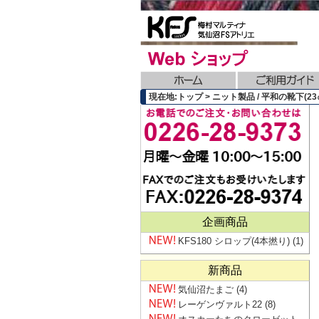
現在地:トップ > ニット製品 / 平和の靴下(23㎝
企画商品
KFS180 シロップ(4本撚り)
(1)
新商品
気仙沼たまご
(4)
レーゲンヴァルト22
(8)