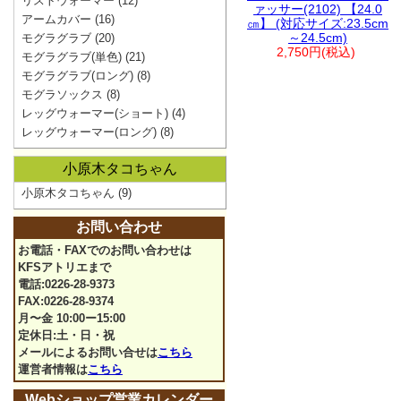
リストウォーマー
(12)
ァッサー(2102) 【24.0
アームカバー
(16)
㎝】 (対応サイズ:23.5cm
～24.5cm)
モグラグラブ
(20)
2,750円(税込)
モグラグラブ(単色)
(21)
モグラグラブ(ロング)
(8)
モグラソックス
(8)
レッグウォーマー(ショート)
(4)
レッグウォーマー(ロング)
(8)
小原木タコちゃん
小原木タコちゃん
(9)
お問い合わせ
お電話・FAXでのお問い合わせは
KFSアトリエまで
電話:0226-28-9373
FAX:0226-28-9374
月〜金 10:00ー15:00
定休日:土・日・祝
メールによるお問い合せは
こちら
運営者情報は
こちら
Webショップ営業カレンダー