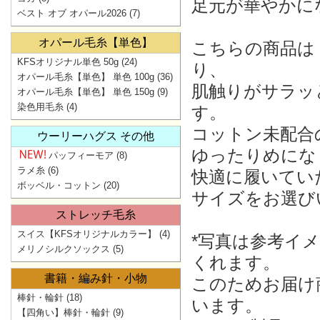
足元が華やかに
ベスト オブ オパール2026
(7)
オパール毛糸【単色】
こちらの商品は
KFSオリジナル単色 50g
(24)
り、
オパール毛糸【単色】 単色 100g
(36)
肌触りがサラッ
オパール毛糸【単色】 単色 150g
(9)
染色用毛糸
(4)
す。
コットン未配合
ウーリーハグス その他
ゆったりめにな
パッフィーモア
(8)
ラメ糸
(6)
快適に履いてい
ボッベル・コットン
(20)
サイズをお選び
ストレッチ毛糸
スイス【KFSオリジナルカラー】
(4)
*写真は参考イ
メリノシルクソックス
(5)
くれます。
書籍・編み針・小物
このためお届け
棒針・輪針
(18)
います。
【四角い】棒針・輪針
(9)