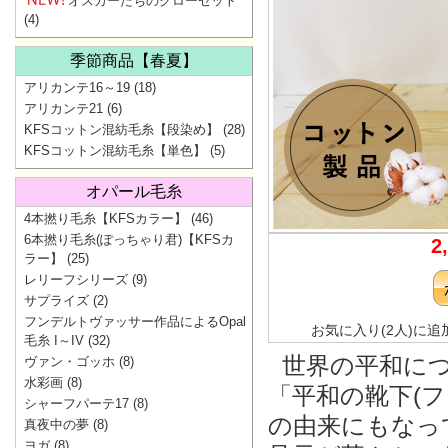
オスカーたちのクローゼット
(4)
季節商品【春夏】
アリカンテ16～19
(18)
アリカンテ21
(6)
KFSコットン混紡毛糸【段染め】
(28)
KFSコットン混紡毛糸【単色】
(5)
オパール毛糸
4本撚り毛糸【KFSカラー】
(46)
6本撚り毛糸(ぽっちゃり君)【KFSカ
2
ラー】
(25)
レリーフシリーズ
(9)
サプライズ
(2)
フンデルトヴァッサー作品によるOpal
お気に入り(2人)に追
毛糸 I～IV
(32)
世界の平和に
ヴァン・ゴッホ
(8)
水彩画
(8)
「平和の靴下(フ
シャーフパーテ17
(8)
の由来にもなっ
真夜中の夢
(8)
ヨガ
(8)