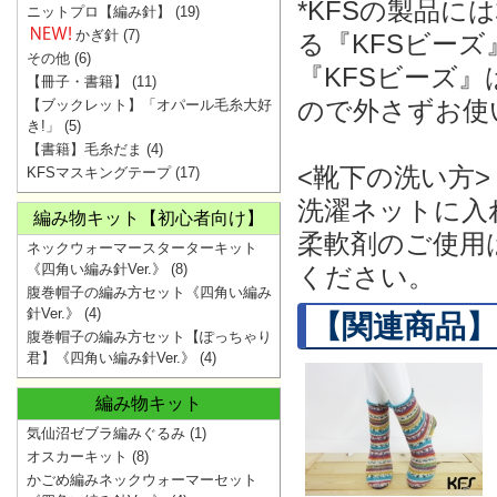
*KFSの製品
ニットプロ【編み針】
(19)
かぎ針
(7)
る『KFSビー
その他
(6)
『KFSビーズ
【冊子・書籍】
(11)
ので外さずお使
【ブックレット】「オパール毛糸大好
き!」
(5)
【書籍】毛糸だま
(4)
<靴下の洗い方>
KFSマスキングテープ
(17)
洗濯ネットに入
編み物キット【初心者向け】
柔軟剤のご使用
ネックウォーマースターターキット
《四角い編み針Ver.》
(8)
ください。
腹巻帽子の編み方セット《四角い編み
針Ver.》
(4)
【関連商品】
腹巻帽子の編み方セット【ぽっちゃり
君】《四角い編み針Ver.》
(4)
編み物キット
気仙沼ゼブラ編みぐるみ
(1)
オスカーキット
(8)
かごめ編みネックウォーマーセット