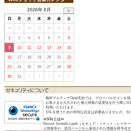
2026年 8月
>
日
月
火
水
木
金
土
26
27
28
29
30
31
1
2
3
4
5
6
7
8
9
10
11
12
13
14
15
16
17
18
19
20
21
22
23
24
25
26
27
28
29
30
31
1
2
3
4
5
梅村マルティナOpal毛糸では、グローバルサインを
お客さまが入力された個人情報の送受信を行う際にSSL (S
利用いただけます。
SSLを使うための特別な設定は必要ありませんが、
≪SSLとは≫
Secure Sockets Layer（セキュア・ソケ
人情報等や、該当ページから返信された情報を暗号化す