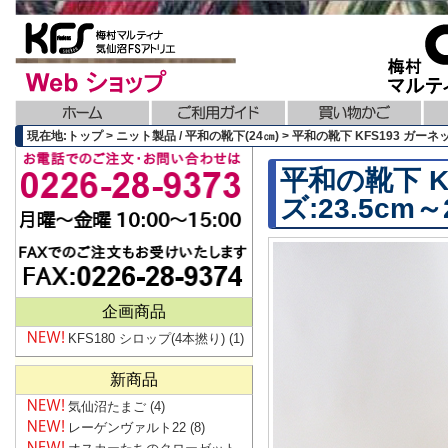
現在地:トップ > ニット製品 / 平和の靴下(24㎝) > 平和の靴下 KFS193 ガーネット
平和の靴下 K
ズ:23.5cm～
企画商品
KFS180 シロップ(4本撚り)
(1)
新商品
気仙沼たまご
(4)
レーゲンヴァルト22
(8)