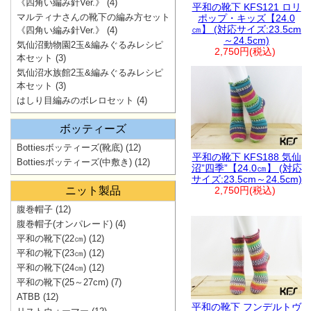
《四角い編み針Ver.》
(4)
平和の靴下 KFS121 ロリ
マルティナさんの靴下の編み方セット
ポップ・キッズ【24.0
㎝】 (対応サイズ:23.5cm
《四角い編み針Ver.》
(4)
～24.5cm)
気仙沼動物園2玉&編みぐるみレシピ
2,750円(税込)
本セット
(3)
気仙沼水族館2玉&編みぐるみレシピ
本セット
(3)
はしり目編みのボレロセット
(4)
ボッティーズ
Bottiesボッティーズ(靴底)
(12)
平和の靴下 KFS188 気仙
Bottiesボッティーズ(中敷き)
(12)
沼”四季”【24.0㎝】 (対応
サイズ:23.5cm～24.5cm)
ニット製品
2,750円(税込)
腹巻帽子
(12)
腹巻帽子(オンパレード)
(4)
平和の靴下(22㎝)
(12)
平和の靴下(23㎝)
(12)
平和の靴下(24㎝)
(12)
平和の靴下(25～27cm)
(7)
ATBB
(12)
平和の靴下 フンデルトヴ