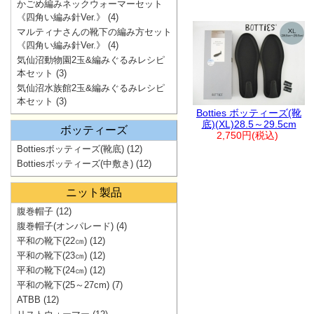
かごめ編みネックウォーマーセット
《四角い編み針Ver.》
(4)
マルティナさんの靴下の編み方セット
《四角い編み針Ver.》
(4)
気仙沼動物園2玉&編みぐるみレシピ
本セット
(3)
気仙沼水族館2玉&編みぐるみレシピ
本セット
(3)
Botties ボッティーズ(靴
底)(XL)28.5～29.5cm
ボッティーズ
2,750円(税込)
Bottiesボッティーズ(靴底)
(12)
Bottiesボッティーズ(中敷き)
(12)
ニット製品
腹巻帽子
(12)
腹巻帽子(オンパレード)
(4)
平和の靴下(22㎝)
(12)
平和の靴下(23㎝)
(12)
平和の靴下(24㎝)
(12)
平和の靴下(25～27cm)
(7)
ATBB
(12)