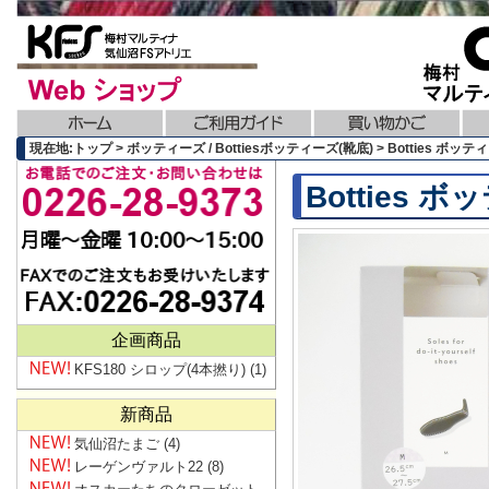
現在地:トップ > ボッティーズ / Bottiesボッティーズ(靴底) > Botties ボッティー
Botties ボ
企画商品
KFS180 シロップ(4本撚り)
(1)
新商品
気仙沼たまご
(4)
レーゲンヴァルト22
(8)