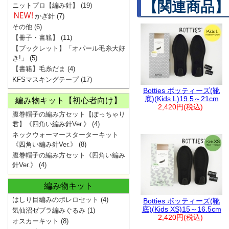
【関連商品】
ニットプロ【編み針】
(19)
かぎ針
(7)
その他
(6)
【冊子・書籍】
(11)
【ブックレット】「オパール毛糸大好
き!」
(5)
【書籍】毛糸だま
(4)
KFSマスキングテープ
(17)
Botties ボッティーズ(靴
底)(Kids L)19.5～21cm
編み物キット【初心者向け】
2,420円(税込)
腹巻帽子の編み方セット【ぽっちゃり
君】《四角い編み針Ver.》
(4)
ネックウォーマースターターキット
《四角い編み針Ver.》
(8)
腹巻帽子の編み方セット《四角い編み
針Ver.》
(4)
編み物キット
はしり目編みのボレロセット
(4)
Botties ボッティーズ(靴
底)(Kids XS)15～16.5cm
気仙沼ゼブラ編みぐるみ
(1)
2,420円(税込)
オスカーキット
(8)