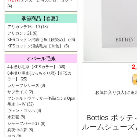
オスカーたちのクローゼット
(4)
季節商品【春夏】
アリカンテ16～19
(18)
アリカンテ21
(6)
KFSコットン混紡毛糸【段染め】
(28)
KFSコットン混紡毛糸【単色】
(5)
オパール毛糸
2
4本撚り毛糸【KFSカラー】
(46)
6本撚り毛糸(ぽっちゃり君)【KFSカ
ラー】
(25)
レリーフシリーズ
(9)
サプライズ
(2)
お気に入り(1人)に追
フンデルトヴァッサー作品によるOpal
毛糸 I～IV
(32)
ヴァン・ゴッホ
(8)
Botties ボッ
水彩画
(8)
シャーフパーテ17
(8)
ルームシューズ
真夜中の夢
(8)
ヨガ
(8)