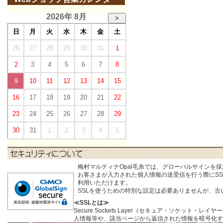
2026年 8月
>
日
月
火
水
木
金
土
26
27
28
29
30
31
1
2
3
4
5
6
7
8
9
10
11
12
13
14
15
16
17
18
19
20
21
22
23
24
25
26
27
28
29
30
31
1
2
3
4
5
梅村マルティナOpal毛糸では、グローバルサインを
お客さまが入力された個人情報の送受信を行う際にSSL (S
利用いただけます。
SSLを使うための特別な設定は必要ありませんが、
≪SSLとは≫
Secure Sockets Layer（セキュア・ソケ
人情報等や、該当ページから返信された情報を暗号化す