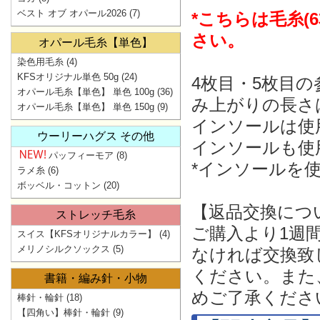
ベスト オブ オパール2026
(7)
*こちらは毛糸
さい。
オパール毛糸【単色】
染色用毛糸
(4)
KFSオリジナル単色 50g
(24)
4枚目・5枚目
オパール毛糸【単色】 単色 100g
(36)
み上がりの長さ
オパール毛糸【単色】 単色 150g
(9)
インソールは使
ウーリーハグス その他
インソールも使
パッフィーモア
(8)
*インソールを
ラメ糸
(6)
ボッベル・コットン
(20)
【返品交換につ
ストレッチ毛糸
ご購入より1週
スイス【KFSオリジナルカラー】
(4)
メリノシルクソックス
(5)
なければ交換致
ください。また
書籍・編み針・小物
めご了承くださ
棒針・輪針
(18)
【四角い】棒針・輪針
(9)