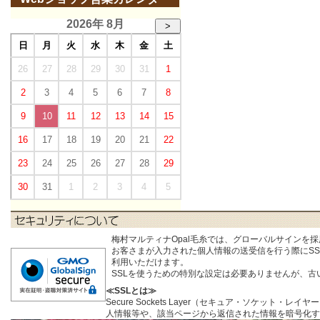
2026年 8月
>
日
月
火
水
木
金
土
26
27
28
29
30
31
1
2
3
4
5
6
7
8
9
10
11
12
13
14
15
16
17
18
19
20
21
22
23
24
25
26
27
28
29
30
31
1
2
3
4
5
梅村マルティナOpal毛糸では、グローバルサインを
お客さまが入力された個人情報の送受信を行う際にSSL (S
利用いただけます。
SSLを使うための特別な設定は必要ありませんが、
≪SSLとは≫
Secure Sockets Layer（セキュア・ソケ
人情報等や、該当ページから返信された情報を暗号化す