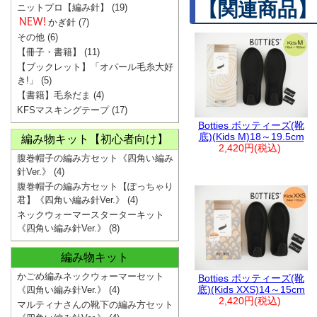
【関連商品】
ニットプロ【編み針】
(19)
かぎ針
(7)
その他
(6)
【冊子・書籍】
(11)
【ブックレット】「オパール毛糸大好
き!」
(5)
【書籍】毛糸だま
(4)
KFSマスキングテープ
(17)
Botties ボッティーズ(靴
底)(Kids M)18～19.5cm
編み物キット【初心者向け】
2,420円(税込)
腹巻帽子の編み方セット《四角い編み
針Ver.》
(4)
腹巻帽子の編み方セット【ぽっちゃり
君】《四角い編み針Ver.》
(4)
ネックウォーマースターターキット
《四角い編み針Ver.》
(8)
編み物キット
かごめ編みネックウォーマーセット
Botties ボッティーズ(靴
底)(Kids XXS)14～15cm
《四角い編み針Ver.》
(4)
2,420円(税込)
マルティナさんの靴下の編み方セット