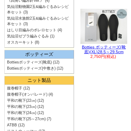
《四角い編み針Ver.》
(4)
気仙沼動物園2玉&編みぐるみレシピ
本セット
(3)
気仙沼水族館2玉&編みぐるみレシピ
本セット
(3)
はしり目編みのボレロセット
(4)
気仙沼ゼブラ編みぐるみ
(1)
オスカーキット
(8)
Botties ボッティーズ(靴
底)(XL)28.5～29.5cm
ボッティーズ
2,750円(税込)
Bottiesボッティーズ(靴底)
(12)
Bottiesボッティーズ(中敷き)
(12)
ニット製品
腹巻帽子
(12)
腹巻帽子(オンパレード)
(4)
平和の靴下(22㎝)
(12)
平和の靴下(23㎝)
(12)
平和の靴下(24㎝)
(12)
平和の靴下(25～27cm)
(7)
ATBB
(12)