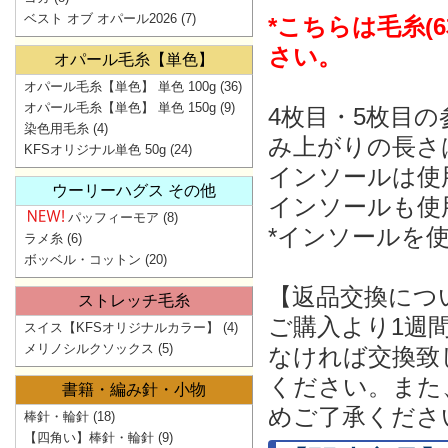
ベスト オブ オパール2026
(7)
*こちらは毛糸
さい。
オパール毛糸【単色】
オパール毛糸【単色】 単色 100g
(36)
オパール毛糸【単色】 単色 150g
(9)
4枚目・5枚目
染色用毛糸
(4)
み上がりの長さ
KFSオリジナル単色 50g
(24)
インソールは使
ウーリーハグス その他
インソールも使
パッフィーモア
(8)
*インソールを
ラメ糸
(6)
ボッベル・コットン
(20)
【返品交換につ
ストレッチ毛糸
ご購入より1週
スイス【KFSオリジナルカラー】
(4)
メリノシルクソックス
(5)
なければ交換致
ください。また
書籍・編み針・小物
めご了承くださ
棒針・輪針
(18)
【四角い】棒針・輪針
(9)