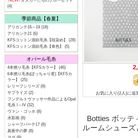
オスカーたちのクローゼット
(4)
季節商品【春夏】
アリカンテ16～19
(18)
アリカンテ21
(6)
KFSコットン混紡毛糸【段染め】
(28)
KFSコットン混紡毛糸【単色】
(5)
オパール毛糸
2
4本撚り毛糸【KFSカラー】
(46)
6本撚り毛糸(ぽっちゃり君)【KFSカ
ラー】
(25)
レリーフシリーズ
(9)
サプライズ
(2)
お気に入り(2人)に追
フンデルトヴァッサー作品によるOpal
毛糸 I～IV
(32)
ヴァン・ゴッホ
(8)
Botties ボッ
水彩画
(8)
シャーフパーテ17
(8)
ルームシューズ
真夜中の夢
(8)
ヨガ
(8)