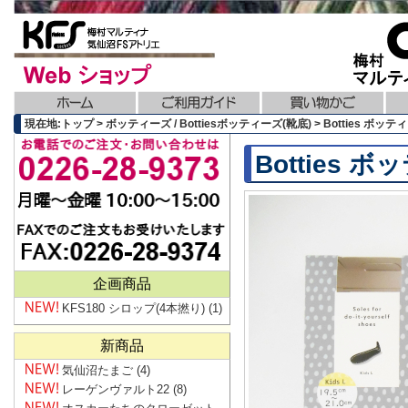
現在地:トップ > ボッティーズ / Bottiesボッティーズ(靴底) > Botties ボッティー
Botties ボ
企画商品
KFS180 シロップ(4本撚り)
(1)
新商品
気仙沼たまご
(4)
レーゲンヴァルト22
(8)