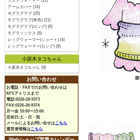
リストウォーマー
(12)
アームカバー
(16)
モグラグラブ
(20)
モグラグラブ(単色)
(21)
モグラグラブ(ロング)
(8)
モグラソックス
(8)
レッグウォーマー(ショート)
(4)
レッグウォーマー(ロング)
(8)
小原木タコちゃん
小原木タコちゃん
(9)
腹
お問い合わせ
お電話・FAXでのお問い合わせは
KFSアトリエまで
電話:0226-28-9373
FAX:0226-28-9374
月〜金 10:00ー15:00
定休日:土・日・祝
メールによるお問い合せは
こちら
運営者情報は
こちら
Webショップ営業カレンダー