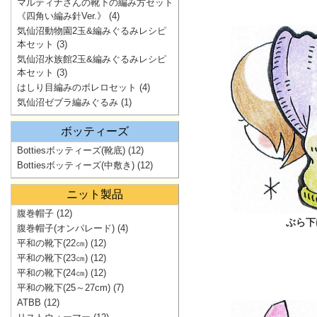
マルティナさんの靴下の編み方セット
《四角い編み針Ver.》
(4)
気仙沼動物園2玉&編みぐるみレシピ
本セット
(3)
気仙沼水族館2玉&編みぐるみレシピ
本セット
(3)
はしり目編みのボレロセット
(4)
気仙沼ゼブラ編みぐるみ
(1)
ボッティーズ
Bottiesボッティーズ(靴底)
(12)
Bottiesボッティーズ(中敷き)
(12)
ニット製品
腹巻帽子
(12)
ぶら下
腹巻帽子(オンパレード)
(4)
平和の靴下(22㎝)
(12)
平和の靴下(23㎝)
(12)
平和の靴下(24㎝)
(12)
平和の靴下(25～27cm)
(7)
ATBB
(12)