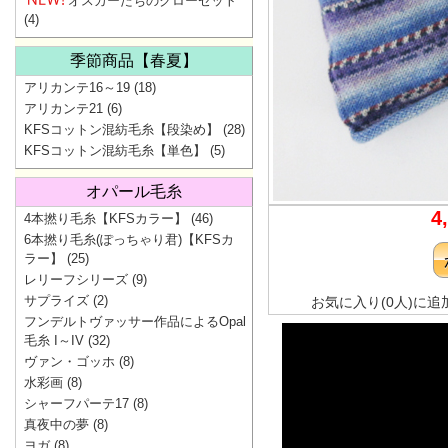
オスカーたちのクローゼット
(4)
季節商品【春夏】
アリカンテ16～19
(18)
アリカンテ21
(6)
KFSコットン混紡毛糸【段染め】
(28)
KFSコットン混紡毛糸【単色】
(5)
オパール毛糸
4
4本撚り毛糸【KFSカラー】
(46)
6本撚り毛糸(ぽっちゃり君)【KFSカ
ラー】
(25)
レリーフシリーズ
(9)
サプライズ
(2)
お気に入り(0人)に追
フンデルトヴァッサー作品によるOpal
毛糸 I～IV
(32)
ヴァン・ゴッホ
(8)
水彩画
(8)
シャーフパーテ17
(8)
真夜中の夢
(8)
ヨガ
(8)