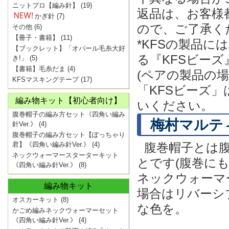
ニットプロ【編み針】
(19)
返品は、お客様
かぎ針
(7)
ので、ご了承く
その他
(6)
【冊子・書籍】
(11)
*KFSの製品
【ブックレット】「オパール毛糸大好
る『KFSビー
き!」
(5)
【書籍】毛糸だま
(4)
(ペアの製品の
KFSマスキングテープ
(17)
「KFSビーズ
編み物キット【初心者向け】
いください。
腹巻帽子の編み方セット《四角い編み
梅村マルテ
針Ver.》
(4)
腹巻帽子の編み方セット【ぽっちゃり
君】《四角い編み針Ver.》
(4)
腹巻帽子とは
ネックウォーマースターターキット
とです(腹巻に
《四角い編み針Ver.》
(8)
ネックウォーマ
編み物キット
場合はリバーシ
オスカーキット
(8)
な色を。
かごめ編みネックウォーマーセット
《四角い編み針Ver.》
(4)