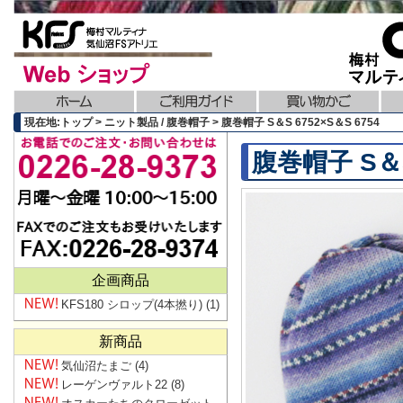
現在地:トップ > ニット製品 / 腹巻帽子 > 腹巻帽子 S＆S 6752×S＆S 6754
腹巻帽子 S＆S
企画商品
KFS180 シロップ(4本撚り)
(1)
新商品
気仙沼たまご
(4)
レーゲンヴァルト22
(8)