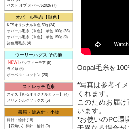
ベスト オブ オパール2026
(7)
オパール毛糸【単色】
KFSオリジナル単色 50g
(24)
オパール毛糸【単色】 単色 100g
(36)
オパール毛糸【単色】 単色 150g
(9)
染色用毛糸
(4)
ウーリーハグス その他
パッフィーモア
(8)
Oopal毛糸を
ラメ糸
(6)
ボッベル・コットン
(20)
*写真は参考イ
ストレッチ毛糸
くれます。
スイス【KFSオリジナルカラー】
(4)
メリノシルクソックス
(5)
このためお届け
います。
書籍・編み針・小物
*お使いのPC
棒針・輪針
(18)
【四角い】棒針・輪針
(9)
干異なる場合が