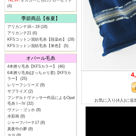
オスカーたちのクローゼット
(4)
季節商品【春夏】
アリカンテ16～19
(18)
アリカンテ21
(6)
KFSコットン混紡毛糸【段染め】
(28)
KFSコットン混紡毛糸【単色】
(5)
オパール毛糸
4本撚り毛糸【KFSカラー】
(46)
6本撚り毛糸(ぽっちゃり君)【KFSカ
4
ラー】
(25)
レリーフシリーズ
(9)
サプライズ
(2)
フンデルトヴァッサー作品によるOpal
お気に入り(4人)に追
毛糸 I～IV
(32)
ヴァン・ゴッホ
(8)
水彩画
(8)
シャーフパーテ17
(8)
真夜中の夢
(8)
ヨガ
(8)