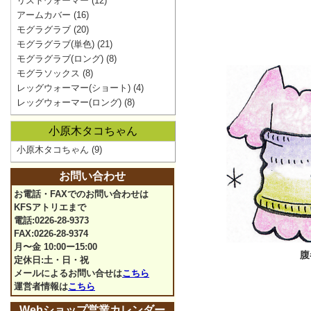
リストウォーマー
(12)
アームカバー
(16)
モグラグラブ
(20)
モグラグラブ(単色)
(21)
モグラグラブ(ロング)
(8)
モグラソックス
(8)
レッグウォーマー(ショート)
(4)
レッグウォーマー(ロング)
(8)
小原木タコちゃん
小原木タコちゃん
(9)
お問い合わせ
お電話・FAXでのお問い合わせは
KFSアトリエまで
電話:0226-28-9373
FAX:0226-28-9374
月〜金 10:00ー15:00
腹
定休日:土・日・祝
メールによるお問い合せは
こちら
運営者情報は
こちら
Webショップ営業カレンダー