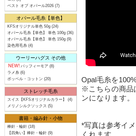
ベスト オブ オパール2026
(7)
オパール毛糸【単色】
KFSオリジナル単色 50g
(24)
オパール毛糸【単色】 単色 100g
(36)
オパール毛糸【単色】 単色 150g
(9)
染色用毛糸
(4)
ウーリーハグス その他
パッフィーモア
(8)
ラメ糸
(6)
Opal毛糸を1
ボッベル・コットン
(20)
※こちらの商品
ストレッチ毛糸
ンになります。
スイス【KFSオリジナルカラー】
(4)
メリノシルクソックス
(5)
書籍・編み針・小物
*写真は参考イ
棒針・輪針
(18)
くれます。
【四角い】棒針・輪針
(9)