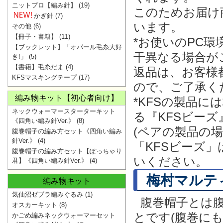
ニットプロ【編み針】
(19)
このためお届け
かぎ針
(7)
います。
その他
(6)
【冊子・書籍】
(11)
*お使いのPC
【ブックレット】「オパール毛糸大好
干異なる場合が
き!」
(5)
【書籍】毛糸だま
(4)
返品は、お客様
KFSマスキングテープ
(17)
ので、ご了承く
編み物キット【初心者向け】
*KFSの製品
ネックウォーマースターターキット
る『KFSビー
《四角い編み針Ver.》
(8)
(ペアの製品の
腹巻帽子の編み方セット《四角い編み
針Ver.》
(4)
「KFSビーズ
腹巻帽子の編み方セット【ぽっちゃり
いください。
君】《四角い編み針Ver.》
(4)
梅村マルテ
編み物キット
気仙沼ゼブラ編みぐるみ
(1)
腹巻帽子とは
オスカーキット
(8)
とです(腹巻に
かごめ編みネックウォーマーセット