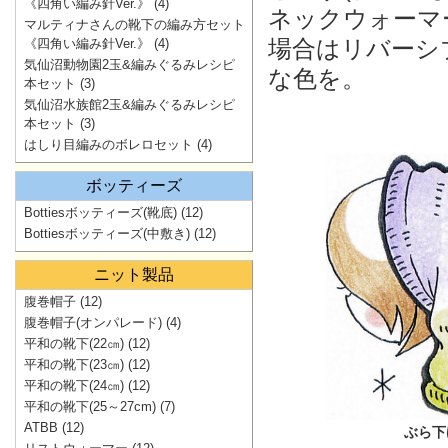
《四角い編み針Ver.》
(4)
ネックウォーマ
マルティナさんの靴下の編み方セット
場合はリバーシ
《四角い編み針Ver.》
(4)
気仙沼動物園2玉&編みぐるみレシピ
な色を。
本セット
(3)
気仙沼水族館2玉&編みぐるみレシピ
本セット
(3)
はしり目編みのボレロセット
(4)
ボッティーズ
Bottiesボッティーズ(靴底)
(12)
Bottiesボッティーズ(中敷き)
(12)
ニット製品
腹巻帽子
(12)
腹巻帽子(オンパレード)
(4)
平和の靴下(22㎝)
(12)
平和の靴下(23㎝)
(12)
平和の靴下(24㎝)
(12)
平和の靴下(25～27cm)
(7)
ATBB
(12)
ぶら下