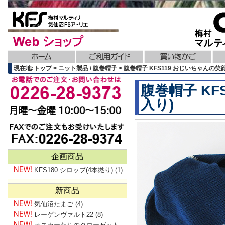
現在地:トップ > ニット製品 / 腹巻帽子 > 腹巻帽子 KFS119 おじいちゃんの
腹巻帽子 KF
入り)
企画商品
KFS180 シロップ(4本撚り)
(1)
新商品
気仙沼たまご
(4)
レーゲンヴァルト22
(8)