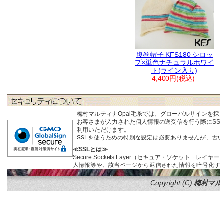
腹巻帽子 KFS180 シロッ
プ×単色ナチュラルホワイ
ト(ライン入り)
4,400円(税込)
梅村マルティナOpal毛糸では、グローバルサインを
お客さまが入力された個人情報の送受信を行う際にSSL (S
利用いただけます。
SSLを使うための特別な設定は必要ありませんが、
≪SSLとは≫
Secure Sockets Layer（セキュア・ソケ
人情報等や、該当ページから返信された情報を暗号化す
Copyright (C)
梅村マル