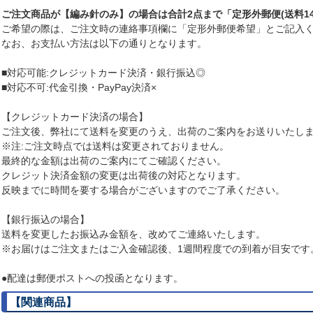
ご注文商品が【編み針のみ】の場合は合計2点まで「定形外郵便(送料14
ご希望の際は、ご注文時の連絡事項欄に「定形外郵便希望」とご記入
なお、お支払い方法は以下の通りとなります。
■対応可能:クレジットカード決済・銀行振込◎
■対応不可:代金引換・PayPay決済×
【クレジットカード決済の場合】
ご注文後、弊社にて送料を変更のうえ、出荷のご案内をお送りいたし
※注:ご注文時点では送料は変更されておりません。
最終的な金額は出荷のご案内にてご確認ください。
クレジット決済金額の変更は出荷後の対応となります。
反映までに時間を要する場合がございますのでご了承ください。
【銀行振込の場合】
送料を変更したお振込み金額を、改めてご連絡いたします。
※お届けはご注文またはご入金確認後、1週間程度での到着が目安です
●配達は郵便ポストへの投函となります。
【関連商品】