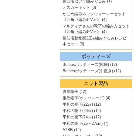
気仙沼ゼブラ編みぐるみ
(1)
オスカーキット
(8)
かごめ編みネックウォーマーセット
《四角い編み針Ver.》
(4)
マルティナさんの靴下の編み方セット
《四角い編み針Ver.》
(4)
気仙沼動物園2玉&編みぐるみレシピ
本セット
(3)
ボッティーズ
Bottiesボッティーズ(靴底)
(12)
Bottiesボッティーズ(中敷き)
(12)
ニット製品
腹巻帽子
(12)
腹巻帽子(オンパレード)
(4)
平和の靴下(22㎝)
(12)
平和の靴下(23㎝)
(12)
平和の靴下(24㎝)
(12)
平和の靴下(25～27cm)
(7)
ATBB
(12)