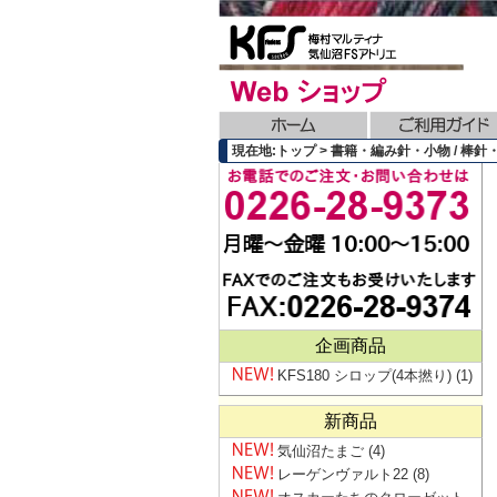
現在地:トップ > 書籍・編み針・小物 / 棒針・輪
企画商品
KFS180 シロップ(4本撚り)
(1)
新商品
気仙沼たまご
(4)
レーゲンヴァルト22
(8)