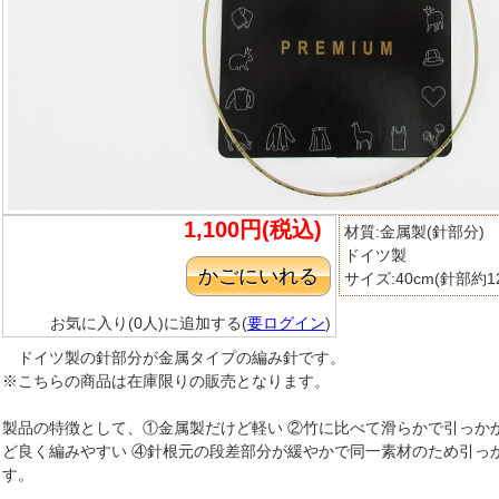
1,100円(税込)
材質:金属製(針部分)
ドイツ製
サイズ:40cm(針部約12
お気に入り(0人)に追加する(
要ログイン
)
ドイツ製の針部分が金属タイプの編み針です。
※こちらの商品は在庫限りの販売となります。
製品の特徴として、①金属製だけど軽い ②竹に比べて滑らかで引っか
ど良く編みやすい ④針根元の段差部分が緩やかで同一素材のため引っ
す。