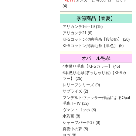
オスカーたちのクローゼット
(4)
季節商品【春夏】
アリカンテ16～19
(18)
アリカンテ21
(6)
KFSコットン混紡毛糸【段染め】
(28)
KFSコットン混紡毛糸【単色】
(5)
オパール毛糸
4本撚り毛糸【KFSカラー】
(46)
6本撚り毛糸(ぽっちゃり君)【KFSカ
ラー】
(25)
レリーフシリーズ
(9)
サプライズ
(2)
フンデルトヴァッサー作品によるOpal
毛糸 I～IV
(32)
ヴァン・ゴッホ
(8)
水彩画
(8)
シャーフパーテ17
(8)
真夜中の夢
(8)
ヨガ
(8)