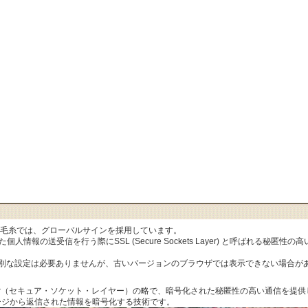
al毛糸では、グローバルサインを採用しています。
人情報の送受信を行う際にSSL (Secure Sockets Layer) と呼ばれる秘
特別な設定は必要ありませんが、古いバージョンのブラウザでは表示できない場合が
ets Layer（セキュア・ソケット・レイヤー）の略で、暗号化された秘匿性の高い通信
ージから返信された情報を暗号化する技術です。