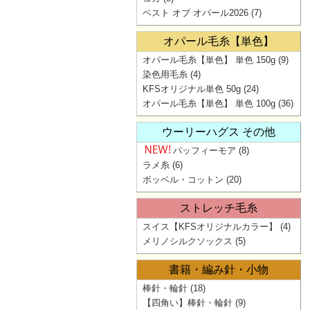
ベスト オブ オパール2026
(7)
オパール毛糸【単色】
オパール毛糸【単色】 単色 150g
(9)
染色用毛糸
(4)
KFSオリジナル単色 50g
(24)
オパール毛糸【単色】 単色 100g
(36)
ウーリーハグス その他
パッフィーモア
(8)
ラメ糸
(6)
ボッベル・コットン
(20)
ストレッチ毛糸
スイス【KFSオリジナルカラー】
(4)
メリノシルクソックス
(5)
書籍・編み針・小物
棒針・輪針
(18)
【四角い】棒針・輪針
(9)