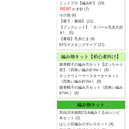
ニットプロ【編み針】
(19)
かぎ針
(7)
その他
(6)
【冊子・書籍】
(11)
【ブックレット】「オパール毛糸大好
き!」
(5)
【書籍】毛糸だま
(4)
KFSマスキングテープ
(17)
編み物キット【初心者向け】
腹巻帽子の編み方セット【ぽっちゃり
君】《四角い編み針Ver.》
(4)
ネックウォーマースターターキット
《四角い編み針Ver.》
(8)
腹巻帽子の編み方セット《四角い編み
針Ver.》
(4)
編み物キット
気仙沼水族館2玉&編みぐるみレシピ
本セット
(3)
はしり目編みのボレロセット
(4)