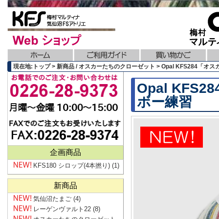
現在地:トップ > 新商品 / オスカーたちのクローゼット > Opal KFS284
Opal KF
ボー練習
企画商品
KFS180 シロップ(4本撚り)
(1)
新商品
気仙沼たまご
(4)
レーゲンヴァルト22
(8)