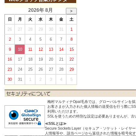
2026年 8月
>
日
月
火
水
木
金
土
26
27
28
29
30
31
1
2
3
4
5
6
7
8
9
10
11
12
13
14
15
16
17
18
19
20
21
22
23
24
25
26
27
28
29
30
31
1
2
3
4
5
梅村マルティナOpal毛糸では、グローバルサインを
お客さまが入力された個人情報の送受信を行う際にSSL (S
利用いただけます。
SSLを使うための特別な設定は必要ありませんが、
≪SSLとは≫
Secure Sockets Layer（セキュア・ソケ
人情報等や、該当ページから返信された情報を暗号化す