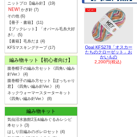
ニットプロ【編み針】
(19)
かぎ針
(7)
その他
(6)
【冊子・書籍】
(11)
【ブックレット】「オパール毛糸大好
き!」
(5)
【書籍】毛糸だま
(4)
Opal KFS278「オスカー
KFSマスキングテープ
(17)
たちのクローゼット」お
かいもの
編み物キット【初心者向け】
2,200円(税込)
腹巻帽子の編み方セット《四角い編み
針Ver.》
(4)
腹巻帽子の編み方セット【ぽっちゃり
君】《四角い編み針Ver.》
(4)
ネックウォーマースターターキット
《四角い編み針Ver.》
(8)
編み物キット
気仙沼水族館2玉&編みぐるみレシピ
本セット
(3)
はしり目編みのボレロセット
(4)