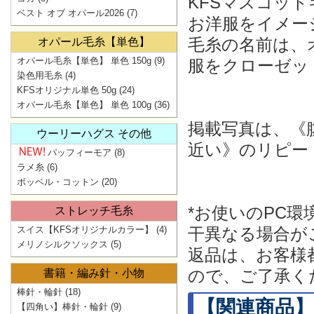
KFSマスコッ
ベスト オブ オパール2026
(7)
お洋服をイメー
毛糸の名前は、
オパール毛糸【単色】
オパール毛糸【単色】 単色 150g
(9)
服をクローゼッ
染色用毛糸
(4)
KFSオリジナル単色 50g
(24)
オパール毛糸【単色】 単色 100g
(36)
掲載写真は、《
ウーリーハグス その他
近い》のリピー
パッフィーモア
(8)
ラメ糸
(6)
ボッベル・コットン
(20)
*お使いのPC
ストレッチ毛糸
スイス【KFSオリジナルカラー】
(4)
干異なる場合が
メリノシルクソックス
(5)
返品は、お客様
ので、ご了承く
書籍・編み針・小物
棒針・輪針
(18)
【関連商品】
【四角い】棒針・輪針
(9)