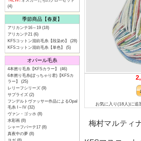
オスカーたちのクローゼット
(4)
季節商品【春夏】
アリカンテ16～19
(18)
アリカンテ21
(6)
KFSコットン混紡毛糸【段染め】
(28)
KFSコットン混紡毛糸【単色】
(5)
オパール毛糸
4本撚り毛糸【KFSカラー】
(46)
6本撚り毛糸(ぽっちゃり君)【KFSカ
2
ラー】
(25)
レリーフシリーズ
(9)
サプライズ
(2)
フンデルトヴァッサー作品によるOpal
お気に入り(18人)に追
毛糸 I～IV
(32)
ヴァン・ゴッホ
(8)
水彩画
(8)
梅村マルティナ
シャーフパーテ17
(8)
真夜中の夢
(8)
ヨガ
(8)