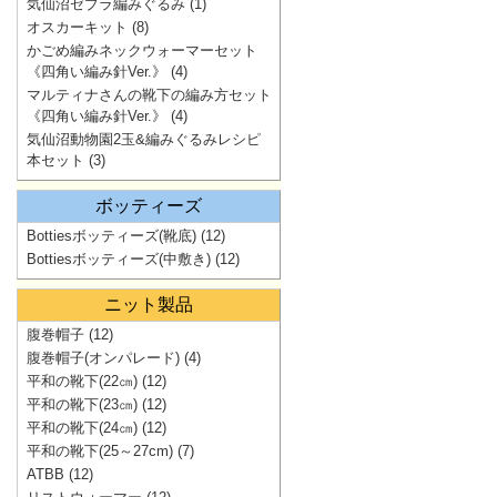
気仙沼ゼブラ編みぐるみ
(1)
オスカーキット
(8)
かごめ編みネックウォーマーセット
《四角い編み針Ver.》
(4)
マルティナさんの靴下の編み方セット
《四角い編み針Ver.》
(4)
気仙沼動物園2玉&編みぐるみレシピ
本セット
(3)
ボッティーズ
Bottiesボッティーズ(靴底)
(12)
Bottiesボッティーズ(中敷き)
(12)
ニット製品
腹巻帽子
(12)
腹巻帽子(オンパレード)
(4)
平和の靴下(22㎝)
(12)
平和の靴下(23㎝)
(12)
平和の靴下(24㎝)
(12)
平和の靴下(25～27cm)
(7)
ATBB
(12)