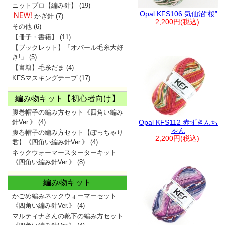
ニットプロ【編み針】
(19)
Opal KFS106 気仙沼“桜”
かぎ針
(7)
2,200円(税込)
その他
(6)
【冊子・書籍】
(11)
【ブックレット】「オパール毛糸大好
き!」
(5)
【書籍】毛糸だま
(4)
KFSマスキングテープ
(17)
編み物キット【初心者向け】
腹巻帽子の編み方セット《四角い編み
針Ver.》
(4)
Opal KFS112 赤ずきんち
ゃん
腹巻帽子の編み方セット【ぽっちゃり
2,200円(税込)
君】《四角い編み針Ver.》
(4)
ネックウォーマースターターキット
《四角い編み針Ver.》
(8)
編み物キット
かごめ編みネックウォーマーセット
《四角い編み針Ver.》
(4)
マルティナさんの靴下の編み方セット