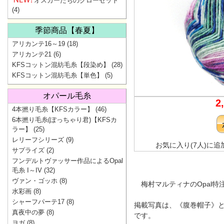
オスカーたちのクローゼット
(4)
季節商品【春夏】
アリカンテ16～19
(18)
アリカンテ21
(6)
KFSコットン混紡毛糸【段染め】
(28)
KFSコットン混紡毛糸【単色】
(5)
オパール毛糸
2
4本撚り毛糸【KFSカラー】
(46)
6本撚り毛糸(ぽっちゃり君)【KFSカ
ラー】
(25)
レリーフシリーズ
(9)
お気に入り(7人)に追
サプライズ
(2)
フンデルトヴァッサー作品によるOpal
毛糸 I～IV
(32)
ヴァン・ゴッホ
(8)
梅村マルティナのOpal特
水彩画
(8)
シャーフパーテ17
(8)
掲載写真は、《腹巻帽子》と
真夜中の夢
(8)
です。
ヨガ
(8)