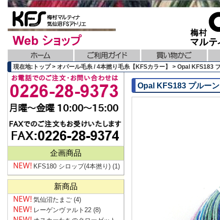
現在地:トップ > オパール毛糸 / 4本撚り毛糸【KFSカラー】 > Opal KFS183
Opal KFS183 プルーン
企画商品
KFS180 シロップ(4本撚り)
(1)
新商品
気仙沼たまご
(4)
レーゲンヴァルト22
(8)