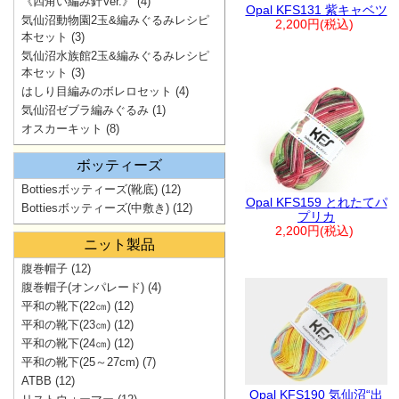
《四角い編み針Ver.》
(4)
Opal KFS131 紫キャベツ
気仙沼動物園2玉&編みぐるみレシピ
2,200円(税込)
本セット
(3)
気仙沼水族館2玉&編みぐるみレシピ
本セット
(3)
はしり目編みのボレロセット
(4)
気仙沼ゼブラ編みぐるみ
(1)
オスカーキット
(8)
ボッティーズ
Bottiesボッティーズ(靴底)
(12)
Opal KFS159 とれたてパ
Bottiesボッティーズ(中敷き)
(12)
プリカ
2,200円(税込)
ニット製品
腹巻帽子
(12)
腹巻帽子(オンパレード)
(4)
平和の靴下(22㎝)
(12)
平和の靴下(23㎝)
(12)
平和の靴下(24㎝)
(12)
平和の靴下(25～27cm)
(7)
ATBB
(12)
Opal KFS190 気仙沼“出