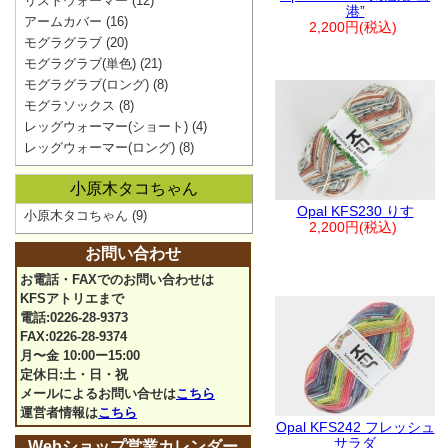
リストウォーマー
(12)
港”
アームカバー
(16)
2,200円(税込)
モグラグラブ
(20)
モグラグラブ(単色)
(21)
モグラグラブ(ロング)
(8)
モグラソックス
(8)
レッグウォーマー(ショート)
(4)
レッグウォーマー(ロング)
(8)
小原木タコちゃん
Opal KFS230 りす
小原木タコちゃん
(9)
2,200円(税込)
お問い合わせ
お電話・FAXでのお問い合わせは
KFSアトリエまで
電話:0226-28-9373
FAX:0226-28-9374
月〜金 10:00ー15:00
定休日:土・日・祝
メールによるお問い合せは
こちら
運営者情報は
こちら
Opal KFS242 フレッシュ
サラダ
Webショップ営業カレンダー