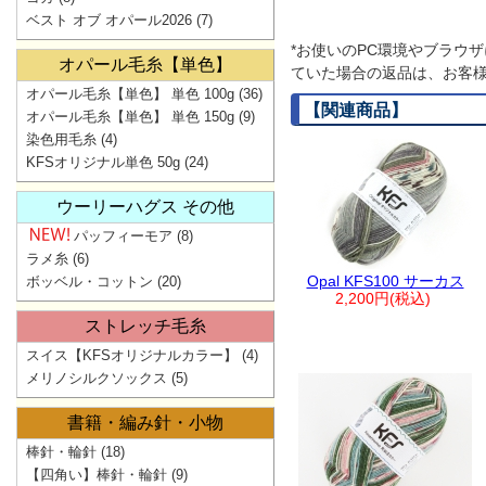
ベスト オブ オパール2026
(7)
*お使いのPC環境やブラウ
オパール毛糸【単色】
ていた場合の返品は、お客様
オパール毛糸【単色】 単色 100g
(36)
【関連商品】
オパール毛糸【単色】 単色 150g
(9)
染色用毛糸
(4)
KFSオリジナル単色 50g
(24)
ウーリーハグス その他
パッフィーモア
(8)
ラメ糸
(6)
Opal KFS100 サーカス
ボッベル・コットン
(20)
2,200円(税込)
ストレッチ毛糸
スイス【KFSオリジナルカラー】
(4)
メリノシルクソックス
(5)
書籍・編み針・小物
棒針・輪針
(18)
【四角い】棒針・輪針
(9)