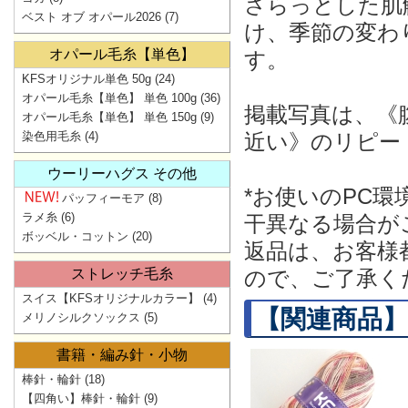
さらっとした肌
ベスト オブ オパール2026
(7)
け、季節の変わ
オパール毛糸【単色】
す。
KFSオリジナル単色 50g
(24)
オパール毛糸【単色】 単色 100g
(36)
掲載写真は、《
オパール毛糸【単色】 単色 150g
(9)
染色用毛糸
(4)
近い》のリピー
ウーリーハグス その他
*お使いのPC
パッフィーモア
(8)
ラメ糸
(6)
干異なる場合が
ボッベル・コットン
(20)
返品は、お客様
ストレッチ毛糸
ので、ご了承く
スイス【KFSオリジナルカラー】
(4)
【関連商品】
メリノシルクソックス
(5)
書籍・編み針・小物
棒針・輪針
(18)
【四角い】棒針・輪針
(9)