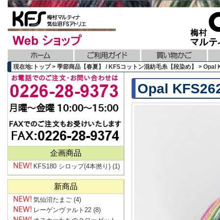
現在地:トップ > 季節商品【春夏】 / KFSコットン混紡毛糸【段染め】 > Opal
Opal KF
企画商品
KFS180 シロップ(4本撚り)
(1)
新商品
気仙沼たまご
(4)
レーゲンヴァルト22
(8)