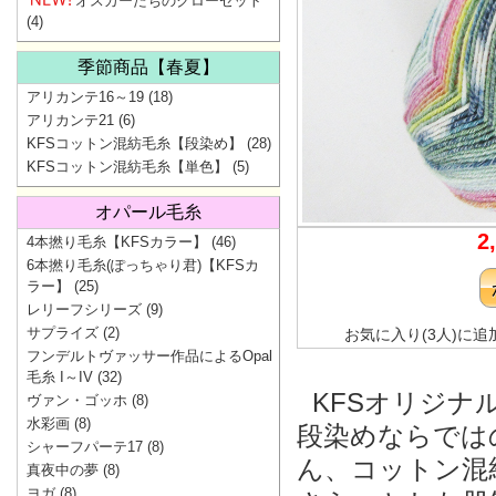
オスカーたちのクローゼット
(4)
季節商品【春夏】
アリカンテ16～19
(18)
アリカンテ21
(6)
KFSコットン混紡毛糸【段染め】
(28)
KFSコットン混紡毛糸【単色】
(5)
オパール毛糸
2
4本撚り毛糸【KFSカラー】
(46)
6本撚り毛糸(ぽっちゃり君)【KFSカ
ラー】
(25)
レリーフシリーズ
(9)
サプライズ
(2)
お気に入り(3人)に追
フンデルトヴァッサー作品によるOpal
毛糸 I～IV
(32)
KFSオリジナ
ヴァン・ゴッホ
(8)
水彩画
(8)
段染めならでは
シャーフパーテ17
(8)
ん、コットン混
真夜中の夢
(8)
ヨガ
(8)