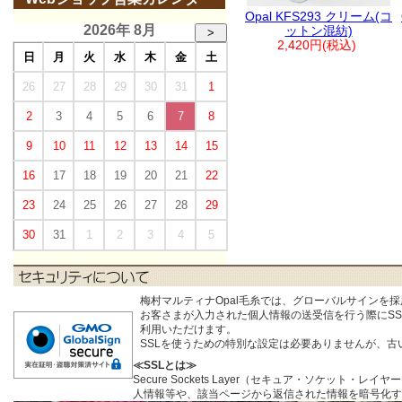
Opal KFS293 クリーム(コ
2026年 8月
ットン混紡)
>
2,420円(税込)
日
月
火
水
木
金
土
26
27
28
29
30
31
1
2
3
4
5
6
7
8
9
10
11
12
13
14
15
16
17
18
19
20
21
22
23
24
25
26
27
28
29
30
31
1
2
3
4
5
梅村マルティナOpal毛糸では、グローバルサインを
お客さまが入力された個人情報の送受信を行う際にSSL (S
利用いただけます。
SSLを使うための特別な設定は必要ありませんが、
≪SSLとは≫
Secure Sockets Layer（セキュア・ソケ
人情報等や、該当ページから返信された情報を暗号化す