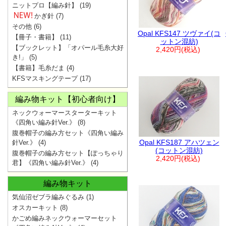
ニットプロ【編み針】
(19)
かぎ針
(7)
その他
(6)
Opal KFS147 ツヴァイ(コ
【冊子・書籍】
(11)
ットン混紡)
【ブックレット】「オパール毛糸大好
2,420円(税込)
き!」
(5)
【書籍】毛糸だま
(4)
KFSマスキングテープ
(17)
編み物キット【初心者向け】
ネックウォーマースターターキット
《四角い編み針Ver.》
(8)
腹巻帽子の編み方セット《四角い編み
Opal KFS187 アハツェン
針Ver.》
(4)
(コットン混紡)
腹巻帽子の編み方セット【ぽっちゃり
2,420円(税込)
君】《四角い編み針Ver.》
(4)
編み物キット
気仙沼ゼブラ編みぐるみ
(1)
オスカーキット
(8)
かごめ編みネックウォーマーセット