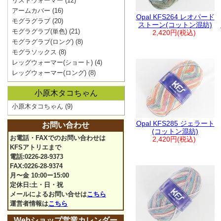
リストウォーマー
(12)
アームカバー
(16)
Opal KFS264 レオパード
モグラグラブ
(20)
ストーン(コットン混紡)
モグラグラブ(単色)
(21)
2,420円(税込)
モグラグラブ(ロング)
(8)
モグラソックス
(8)
レッグウォーマー(ショート)
(4)
レッグウォーマー(ロング)
(8)
小原木タコちゃん
小原木タコちゃん
(9)
Opal KFS285 ジェラート
お問い合わせ
(コットン混紡)
お電話・FAXでのお問い合わせは
2,420円(税込)
KFSアトリエまで
電話:0226-28-9373
FAX:0226-28-9374
月〜金 10:00ー15:00
定休日:土・日・祝
メールによるお問い合せは
こちら
運営者情報は
こちら
Webショップ営業カレンダー