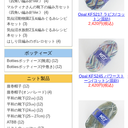
《四角い編み針Ver.》
(4)
マルティナさんの靴下の編み方セット
《四角い編み針Ver.》
(4)
Opal KFS217 ラピス(コッ
気仙沼動物園2玉&編みぐるみレシピ
トン混紡)
2,420円(税込)
本セット
(3)
気仙沼水族館2玉&編みぐるみレシピ
本セット
(3)
はしり目編みのボレロセット
(4)
ボッティーズ
Bottiesボッティーズ(靴底)
(12)
Bottiesボッティーズ(中敷き)
(12)
Opal KFS245 パワースト
ニット製品
ーン(コットン混紡)
2,420円(税込)
腹巻帽子
(12)
腹巻帽子(オンパレード)
(4)
平和の靴下(22㎝)
(12)
平和の靴下(23㎝)
(12)
平和の靴下(24㎝)
(12)
平和の靴下(25～27cm)
(7)
ATBB
(12)