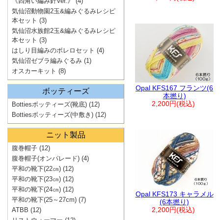
《四角い編み針Ver.》
(4)
気仙沼動物園2玉&編みぐるみレシピ
本セット
(3)
気仙沼水族館2玉&編みぐるみレシピ
本セット
(3)
はしり目編みのボレロセット
(4)
気仙沼ゼブラ編みぐるみ
(1)
オスカーキット
(8)
Opal KFS167 フランツ(6
ボッティーズ
本撚り)
2,200円(税込)
Bottiesボッティーズ(靴底)
(12)
Bottiesボッティーズ(中敷き)
(12)
ニット製品
腹巻帽子
(12)
腹巻帽子(オンパレード)
(4)
平和の靴下(22㎝)
(12)
平和の靴下(23㎝)
(12)
平和の靴下(24㎝)
(12)
Opal KFS173 キャラメル
平和の靴下(25～27cm)
(7)
(6本撚り)
2,200円(税込)
ATBB
(12)