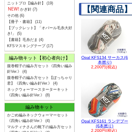
ニットプロ【編み針】
(19)
【関連商品】
かぎ針
(7)
その他
(6)
【冊子・書籍】
(11)
【ブックレット】「オパール毛糸大好
き!」
(5)
【書籍】毛糸だま
(4)
KFSマスキングテープ
(17)
Opal KFS134 サーカス(6
編み物キット【初心者向け】
本撚り)
腹巻帽子の編み方セット《四角い編み
2,200円(税込)
針Ver.》
(4)
腹巻帽子の編み方セット【ぽっちゃり
君】《四角い編み針Ver.》
(4)
ネックウォーマースターターキット
《四角い編み針Ver.》
(8)
編み物キット
かごめ編みネックウォーマーセット
《四角い編み針Ver.》
(4)
Opal KFS161 ランデブー
(6本撚り)
マルティナさんの靴下の編み方セット
2,200円(税込)