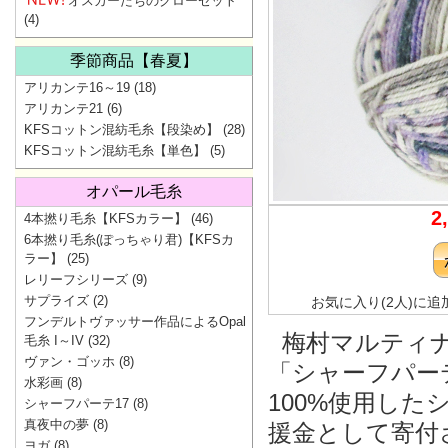
オスカーたちのクローゼット
(4)
季節商品【春夏】
アリカンテ16～19
(18)
アリカンテ21
(6)
KFSコットン混紡毛糸【段染め】
(28)
KFSコットン混紡毛糸【単色】
(5)
オパール毛糸
2
4本撚り毛糸【KFSカラー】
(46)
6本撚り毛糸(ぽっちゃり君)【KFSカ
ラー】
(25)
レリーフシリーズ
(9)
サプライズ
(2)
お気に入り(2人)に追
フンデルトヴァッサー作品によるOpal
梅村マルティナ
毛糸 I～IV
(32)
ヴァン・ゴッホ
(8)
「シャーフパー
水彩画
(8)
100%使用し
シャーフパーテ17
(8)
真夜中の夢
(8)
援金として寄付
ヨガ
(8)