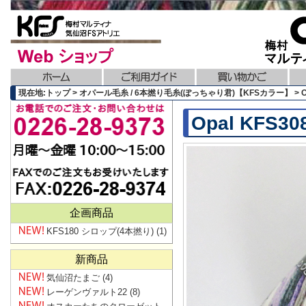
現在地:トップ > オパール毛糸 / 6本撚り毛糸(ぽっちゃり君)【KFSカラー】 > Opa
Opal KFS
企画商品
KFS180 シロップ(4本撚り)
(1)
新商品
気仙沼たまご
(4)
レーゲンヴァルト22
(8)