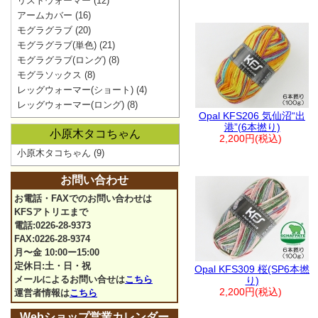
リストウォーマー
(12)
アームカバー
(16)
モグラグラブ
(20)
モグラグラブ(単色)
(21)
モグラグラブ(ロング)
(8)
モグラソックス
(8)
レッグウォーマー(ショート)
(4)
レッグウォーマー(ロング)
(8)
Opal KFS206 気仙沼“出
港”(6本撚り)
小原木タコちゃん
2,200円(税込)
小原木タコちゃん
(9)
お問い合わせ
お電話・FAXでのお問い合わせは
KFSアトリエまで
電話:0226-28-9373
FAX:0226-28-9374
月〜金 10:00ー15:00
定休日:土・日・祝
Opal KFS309 桜(SP6本撚
メールによるお問い合せは
こちら
り)
2,200円(税込)
運営者情報は
こちら
Webショップ営業カレンダー