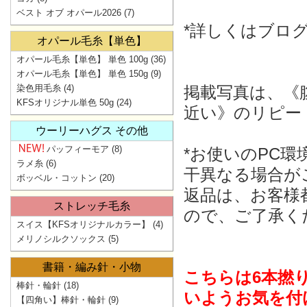
ベスト オブ オパール2026
(7)
*詳しくはブロ
オパール毛糸【単色】
オパール毛糸【単色】 単色 100g
(36)
オパール毛糸【単色】 単色 150g
(9)
染色用毛糸
(4)
掲載写真は、《
KFSオリジナル単色 50g
(24)
近い》のリピー
ウーリーハグス その他
パッフィーモア
(8)
*お使いのPC
ラメ糸
(6)
干異なる場合が
ボッベル・コットン
(20)
返品は、お客様
ストレッチ毛糸
ので、ご了承く
スイス【KFSオリジナルカラー】
(4)
メリノシルクソックス
(5)
書籍・編み針・小物
こちらは6本撚
棒針・輪針
(18)
いようお気を付
【四角い】棒針・輪針
(9)