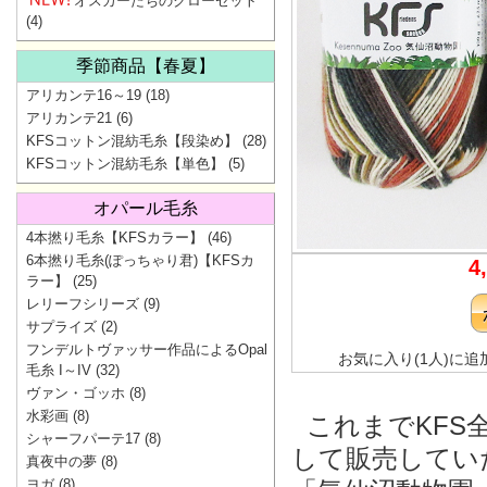
オスカーたちのクローゼット
(4)
季節商品【春夏】
アリカンテ16～19
(18)
アリカンテ21
(6)
KFSコットン混紡毛糸【段染め】
(28)
KFSコットン混紡毛糸【単色】
(5)
オパール毛糸
4本撚り毛糸【KFSカラー】
(46)
6本撚り毛糸(ぽっちゃり君)【KFSカ
4
ラー】
(25)
レリーフシリーズ
(9)
サプライズ
(2)
フンデルトヴァッサー作品によるOpal
お気に入り(1人)に追
毛糸 I～IV
(32)
ヴァン・ゴッホ
(8)
水彩画
(8)
これまでKFS
シャーフパーテ17
(8)
して販売してい
真夜中の夢
(8)
ヨガ
(8)