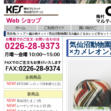
現在地:トップ > 編み物キット / 気仙沼動物園2玉&編みぐるみレシピ本セッ
気仙沼動物園
×カメレオン
企画商品
KFS180 シロップ(4本撚り)
(1)
新商品
気仙沼たまご
(4)
レーゲンヴァルト22
(8)