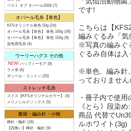
「気仙沼動物園」
ベスト オブ オパール2026
(7)
です!
オパール毛糸【単色】
KFSオリジナル単色 50g
(24)
こちらは【KFS2
オパール毛糸【単色】 単色 100g
(36)
編みぐるみ「気
オパール毛糸【単色】 単色 150g
(9)
※写真の編みぐ
染色用毛糸
(4)
ぐるみ自体は入
ウーリーハグス その他
パッフィーモア
(8)
※単色、編み針
ラメ糸
(6)
ボッベル・コットン
(20)
っておりません
ストレッチ毛糸
スイス【KFSオリジナルカラー】
(4)
・冊子内で使用
メリノシルクソックス
(5)
《とら》段染め:KF
商品 代替でUn3
書籍・編み針・小物
棒針・輪針
(18)
ルホワイト(3g)
【四角い】棒針・輪針
(9)