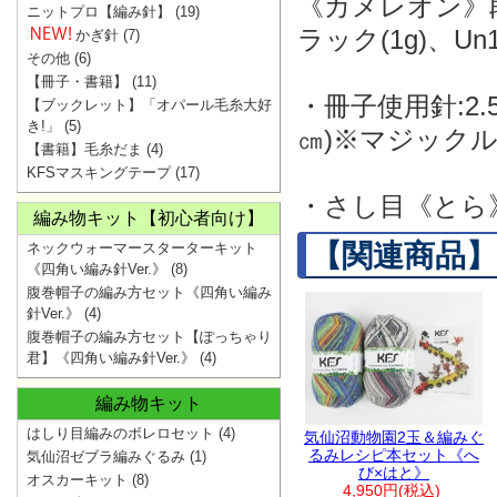
《カメレオン》段染め
ニットプロ【編み針】
(19)
ラック(1g)、U
かぎ針
(7)
その他
(6)
【冊子・書籍】
(11)
・冊子使用針:2.
【ブックレット】「オパール毛糸大好
き!」
(5)
㎝)※マジックルー
【書籍】毛糸だま
(4)
KFSマスキングテープ
(17)
・さし目《とら》:
編み物キット【初心者向け】
【関連商品】
ネックウォーマースターターキット
《四角い編み針Ver.》
(8)
腹巻帽子の編み方セット《四角い編み
針Ver.》
(4)
腹巻帽子の編み方セット【ぽっちゃり
君】《四角い編み針Ver.》
(4)
編み物キット
はしり目編みのボレロセット
(4)
気仙沼動物園2玉＆編みぐ
るみレシピ本セット《へ
気仙沼ゼブラ編みぐるみ
(1)
び×はと》
オスカーキット
(8)
4,950円(税込)