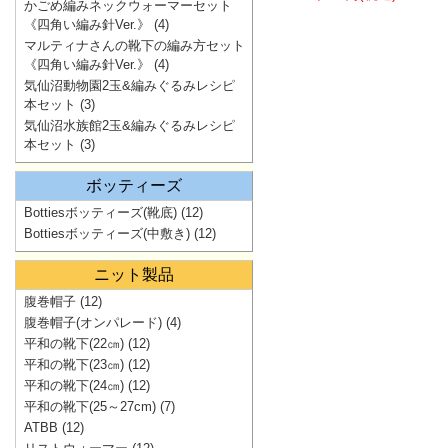
かごめ編みネックウォーマーセット
《四角い編み針Ver.》
(4)
マルティナさんの靴下の編み方セット
《四角い編み針Ver.》
(4)
気仙沼動物園2玉&編みぐるみレシピ
本セット
(3)
気仙沼水族館2玉&編みぐるみレシピ
本セット
(3)
ボッティーズ
Bottiesボッティーズ(靴底)
(12)
Bottiesボッティーズ(中敷き)
(12)
ニット製品
腹巻帽子
(12)
腹巻帽子(オンパレード)
(4)
平和の靴下(22㎝)
(12)
平和の靴下(23㎝)
(12)
平和の靴下(24㎝)
(12)
平和の靴下(25～27cm)
(7)
ATBB
(12)