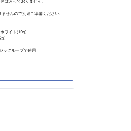
自体は入っておりません。
りませんので別途ご準備ください。
ホワイト(10g)
g)
※マジックループで使用