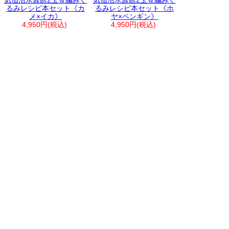
気仙沼水族館2玉＆編みぐ
気仙沼水族館2玉＆編みぐ
るみレシピ本セット《カ
るみレシピ本セット《ホ
メ×イカ》
ヤ×ペンギン》
4,950円(税込)
4,950円(税込)