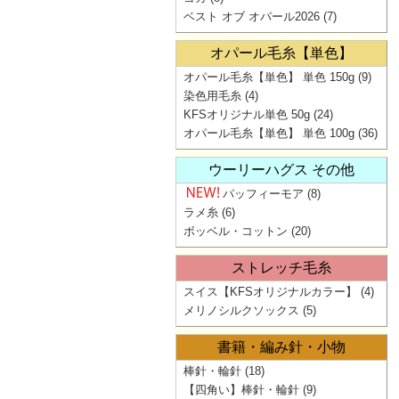
ベスト オブ オパール2026
(7)
オパール毛糸【単色】
オパール毛糸【単色】 単色 150g
(9)
染色用毛糸
(4)
KFSオリジナル単色 50g
(24)
オパール毛糸【単色】 単色 100g
(36)
ウーリーハグス その他
パッフィーモア
(8)
ラメ糸
(6)
ボッベル・コットン
(20)
ストレッチ毛糸
スイス【KFSオリジナルカラー】
(4)
メリノシルクソックス
(5)
書籍・編み針・小物
棒針・輪針
(18)
【四角い】棒針・輪針
(9)