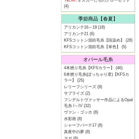
オスカーたちのクローゼット
(4)
季節商品【春夏】
アリカンテ16～19
(18)
アリカンテ21
(6)
KFSコットン混紡毛糸【段染め】
(28)
KFSコットン混紡毛糸【単色】
(5)
オパール毛糸
4本撚り毛糸【KFSカラー】
(46)
6本撚り毛糸(ぽっちゃり君)【KFSカ
ラー】
(25)
レリーフシリーズ
(9)
サプライズ
(2)
フンデルトヴァッサー作品によるOpal
毛糸 I～IV
(32)
ヴァン・ゴッホ
(8)
水彩画
(8)
シャーフパーテ17
(8)
真夜中の夢
(8)
ヨガ
(8)