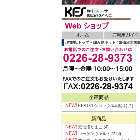
現在地:トップ > 編み物キット / 気仙沼
企画商品
KFS180 シロップ(4本撚り)
(1)
新商品
気仙沼たまご
(4)
レーゲンヴァルト22
(8)