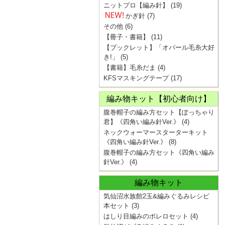
ニットプロ【編み針】
(19)
かぎ針
(7)
その他
(6)
【冊子・書籍】
(11)
【ブックレット】「オパール毛糸大好
き!」
(5)
【書籍】毛糸だま
(4)
KFSマスキングテープ
(17)
編み物キット【初心者向け】
腹巻帽子の編み方セット【ぽっちゃり
君】《四角い編み針Ver.》
(4)
ネックウォーマースターターキット
《四角い編み針Ver.》
(8)
腹巻帽子の編み方セット《四角い編み
針Ver.》
(4)
編み物キット
気仙沼水族館2玉&編みぐるみレシピ
本セット
(3)
はしり目編みのボレロセット
(4)