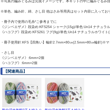
※写真の編みぐるみは完成イメージです。本キットの中に編みぐるみ
※単色、編み針、綿、さし目 他はさみ等用具はセット内容に入ってお
・冊子内で使用の毛糸*ご参考までに
《ジンベエザメ》段染め:KFS254 シャーク(15g)/単色:Un14 ナチュラル
《ハコフグ》段染め:KFS261 フグ(9g)/単色:Un14 ナチュラルホワイト(2
・冊子使用針:KFS【四角い】輪針2.7mm×80㎝(2.5mm×80㎝輪針)
・さし目
《ジンベエザメ》:6mm×2個
《ハコフグ》:6mm×2個
【関連商品】