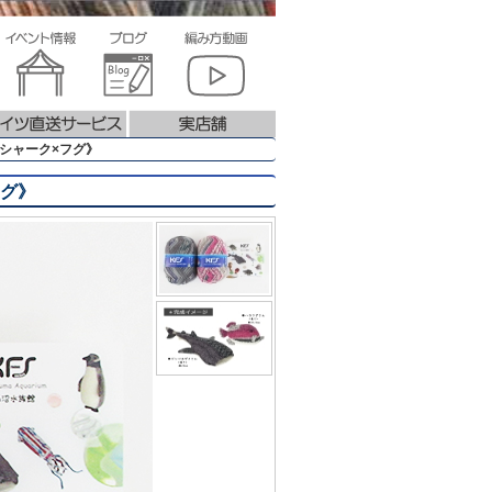
《シャーク×フグ》
フグ》