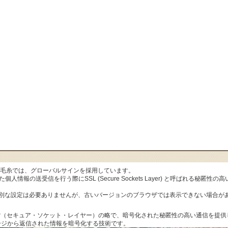
al毛糸では、グローバルサインを採用しています。
人情報の送受信を行う際にSSL (Secure Sockets Layer) と呼ばれる秘
特別な設定は必要ありませんが、古いバージョンのブラウザでは表示できない場合が
ets Layer（セキュア・ソケット・レイヤー）の略で、暗号化された秘匿性の高い通信
ージから返信された情報を暗号化する技術です。