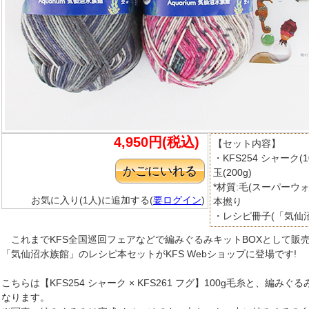
4,950円(税込)
【セット内容】
・KFS254 シャーク(10
玉(200g)
*材質:毛(スーパーウ
お気に入り(1人)に追加する(
要ログイン
)
本撚り
・レシピ冊子(「気仙沼
これまでKFS全国巡回フェアなどで編みぐるみキットBOXとして販
「気仙沼水族館」のレシピ本セットがKFS Webショップに登場です!
こちらは【KFS254 シャーク × KFS261 フグ】100g毛糸と、編
なります。