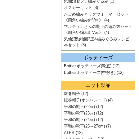
気仙沼ゼブラ編みぐるみ
(1)
オスカーキット
(8)
かごめ編みネックウォーマーセット
《四角い編み針Ver.》
(4)
マルティナさんの靴下の編み方セット
《四角い編み針Ver.》
(4)
気仙沼動物園2玉&編みぐるみレシピ
本セット
(3)
ボッティーズ
Bottiesボッティーズ(靴底)
(12)
Bottiesボッティーズ(中敷き)
(12)
ニット製品
腹巻帽子
(12)
腹巻帽子(オンパレード)
(4)
平和の靴下(22㎝)
(12)
平和の靴下(23㎝)
(12)
平和の靴下(24㎝)
(12)
平和の靴下(25～27cm)
(7)
ATBB
(12)