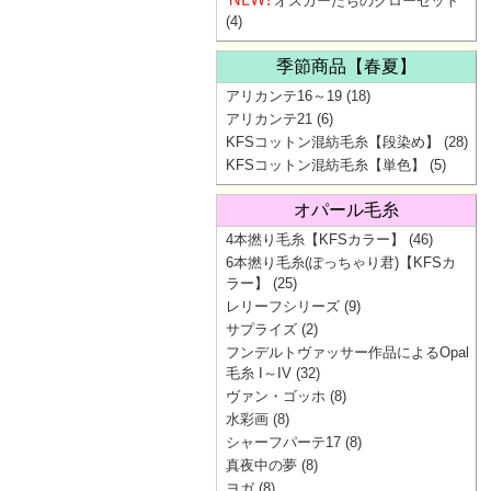
オスカーたちのクローゼット
(4)
季節商品【春夏】
アリカンテ16～19
(18)
アリカンテ21
(6)
KFSコットン混紡毛糸【段染め】
(28)
KFSコットン混紡毛糸【単色】
(5)
オパール毛糸
4本撚り毛糸【KFSカラー】
(46)
6本撚り毛糸(ぽっちゃり君)【KFSカ
ラー】
(25)
レリーフシリーズ
(9)
サプライズ
(2)
フンデルトヴァッサー作品によるOpal
毛糸 I～IV
(32)
ヴァン・ゴッホ
(8)
水彩画
(8)
シャーフパーテ17
(8)
真夜中の夢
(8)
ヨガ
(8)