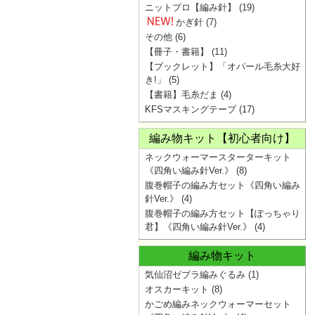
ニットプロ【編み針】
(19)
かぎ針
(7)
その他
(6)
【冊子・書籍】
(11)
【ブックレット】「オパール毛糸大好
き!」
(5)
【書籍】毛糸だま
(4)
KFSマスキングテープ
(17)
編み物キット【初心者向け】
ネックウォーマースターターキット
《四角い編み針Ver.》
(8)
腹巻帽子の編み方セット《四角い編み
針Ver.》
(4)
腹巻帽子の編み方セット【ぽっちゃり
君】《四角い編み針Ver.》
(4)
編み物キット
気仙沼ゼブラ編みぐるみ
(1)
オスカーキット
(8)
かごめ編みネックウォーマーセット