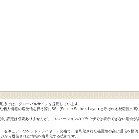
al毛糸では、グローバルサインを採用しています。
人情報の送受信を行う際にSSL (Secure Sockets Layer) と呼ばれる秘
特別な設定は必要ありませんが、古いバージョンのブラウザでは表示できない場合が
ets Layer（セキュア・ソケット・レイヤー）の略で、暗号化された秘匿性の高い通信
ージから返信された情報を暗号化する技術です。