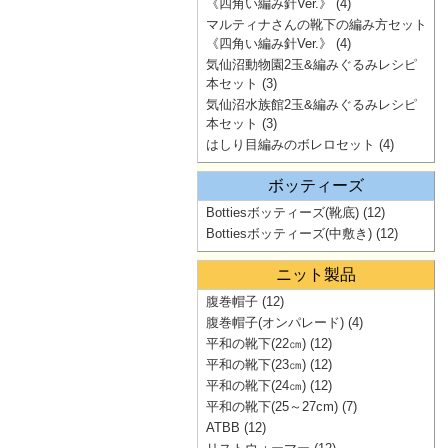
《四角い編み針Ver.》
(4)
マルティナさんの靴下の編み方セット
《四角い編み針Ver.》
(4)
気仙沼動物園2玉&編みぐるみレシピ
本セット
(3)
気仙沼水族館2玉&編みぐるみレシピ
本セット
(3)
はしり目編みのボレロセット
(4)
ボッティーズ
Bottiesボッティーズ(靴底)
(12)
Bottiesボッティーズ(中敷き)
(12)
ニット製品
腹巻帽子
(12)
腹巻帽子(オンパレード)
(4)
平和の靴下(22㎝)
(12)
平和の靴下(23㎝)
(12)
平和の靴下(24㎝)
(12)
平和の靴下(25～27cm)
(7)
ATBB
(12)