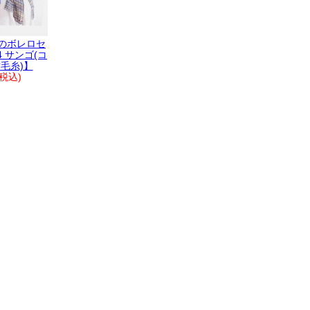
のボレロセ
4 サンゴ(コ
毛糸)】
(税込)