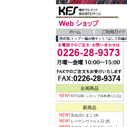
現在地:トップ > 編み物キット / はしり目
企画商品
KFS180 シロップ(4本撚り)
(1)
新商品
気仙沼たまご
(4)
レーゲンヴァルト22
(8)