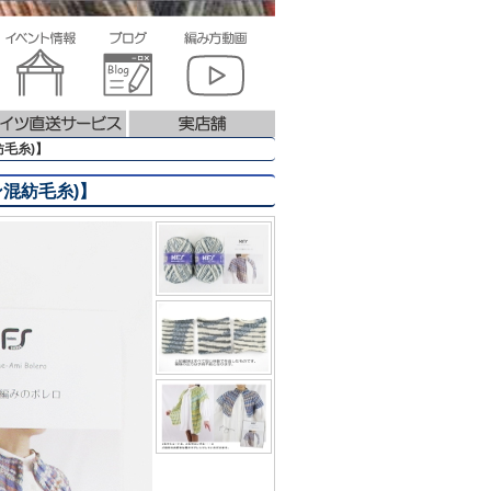
紡毛糸)】
ン混紡毛糸)】