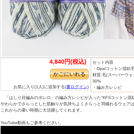
4,840円(税込)
セット内容
・Opalコットン混紡毛糸
材質:毛(スーパーウォ
30%
お気に入り(1人)に追加する(
要ログイン
)
・編み方レシピ
「はしり目編みのボレロ」の編み方レシピが入った”KFSコットン混
やわらかでさらっとした肌触りが気持ちよくさらっと羽織れるウェア
これからの暑い時期に大活躍してくれます。
YouTube動画もご参考ください。