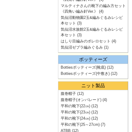
マルティナさんの靴下の編み方セット
《四角い編み針Ver.》
(4)
気仙沼動物園2玉&編みぐるみレシピ
本セット
(3)
気仙沼水族館2玉&編みぐるみレシピ
本セット
(3)
はしり目編みのボレロセット
(4)
気仙沼ゼブラ編みぐるみ
(1)
ボッティーズ
Bottiesボッティーズ(靴底)
(12)
Bottiesボッティーズ(中敷き)
(12)
ニット製品
腹巻帽子
(12)
腹巻帽子(オンパレード)
(4)
平和の靴下(22㎝)
(12)
平和の靴下(23㎝)
(12)
平和の靴下(24㎝)
(12)
平和の靴下(25～27cm)
(7)
ATBB
(12)