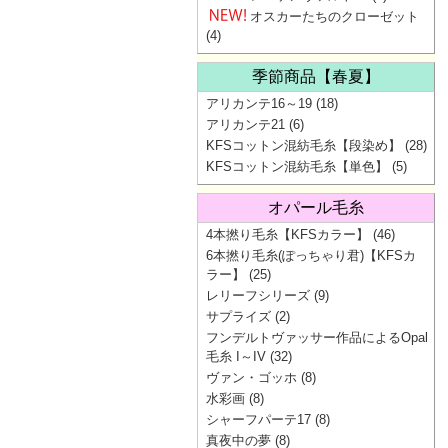
オスカーたちのクローゼット
(4)
季節商品【春夏】
アリカンテ16～19
(18)
アリカンテ21
(6)
KFSコットン混紡毛糸【段染め】
(28)
KFSコットン混紡毛糸【単色】
(5)
オパール毛糸
4本撚り毛糸【KFSカラー】
(46)
6本撚り毛糸(ぽっちゃり君)【KFSカ
ラー】
(25)
レリーフシリーズ
(9)
サプライズ
(2)
フンデルトヴァッサー作品によるOpal
毛糸 I～IV
(32)
ヴァン・ゴッホ
(8)
水彩画
(8)
シャーフパーテ17
(8)
真夜中の夢
(8)