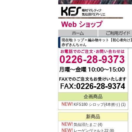
現在地:トップ > 編み物キット【初心者向け】
赤ずきんちゃん
企画商品
KFS180 シロップ(4本撚り)
(1)
新商品
気仙沼たまご
(4)
レーゲンヴァルト22
(8)