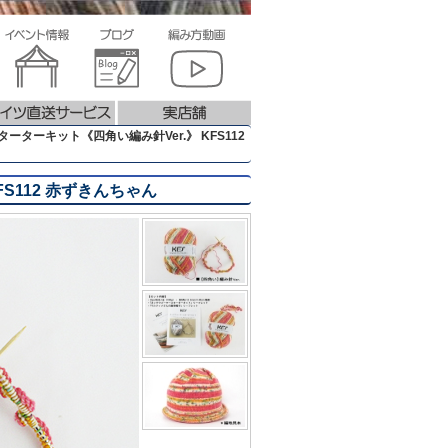
ーターキット《四角い編み針Ver.》 KFS112
S112 赤ずきんちゃん