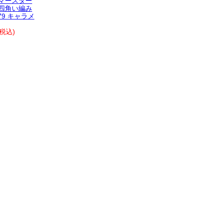
マースター
四角い編み
179 キャラメ
(税込)