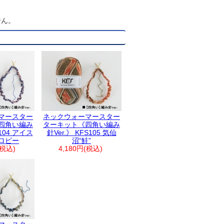
せん。
マースター
ネックウォーマースター
四角い編み
ターキット《四角い編み
S104 アイス
針Ver.》 KFS105 気仙
ロピー
沼“鮭”
(税込)
4,180円(税込)