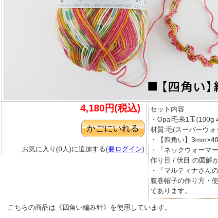
4,180円(税込)
セット内容
・Opal毛糸1玉(100g 
材質:毛(スーパーウォ
・【四角い】3mm×4
お気に入り(0人)に追加する(
要ログイン
)
・「ネックウォーマ
作り目 / 伏目 の図
・「マルティナさん
腹巻帽子の作り方・
てあります。
こちらの商品は《四角い編み針》を使用しています。