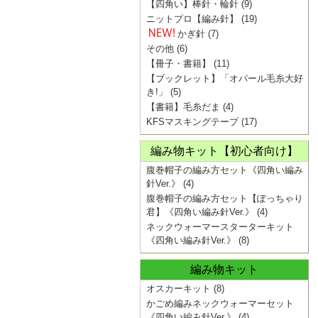
【四角い】棒針・輪針
(9)
ニットプロ【編み針】
(19)
かぎ針
(7)
その他
(6)
【冊子・書籍】
(11)
【ブックレット】「オパール毛糸大好
き!」
(5)
【書籍】毛糸だま
(4)
KFSマスキングテープ
(17)
編み物キット【初心者向け】
腹巻帽子の編み方セット《四角い編み
針Ver.》
(4)
腹巻帽子の編み方セット【ぽっちゃり
君】《四角い編み針Ver.》
(4)
ネックウォーマースターターキット
《四角い編み針Ver.》
(8)
編み物キット
オスカーキット
(8)
かごめ編みネックウォーマーセット
《四角い編み針Ver.》
(4)