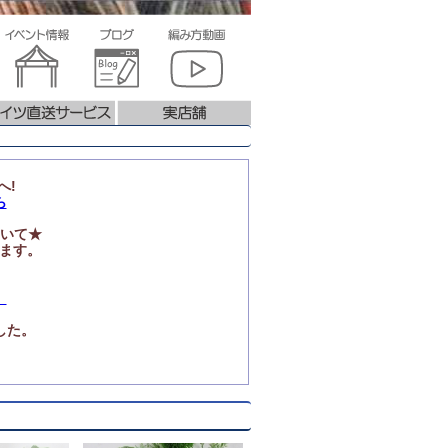
へ!
ら
いて★
ります。
」
した。