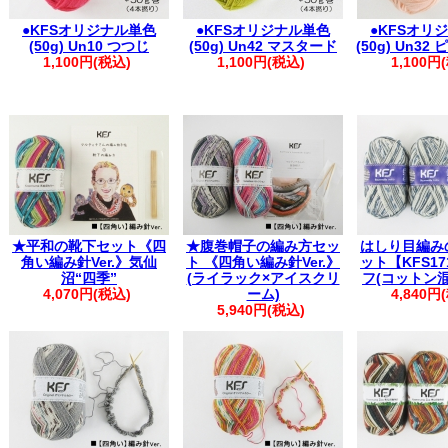
●KFSオリジナル単色
●KFSオリジナル単色
●KFSオリ
(50g) Un10 つつじ
(50g) Un42 マスタード
(50g) Un3
1,100円(税込)
1,100円(税込)
1,100円
★平和の靴下セット《四
★腹巻帽子の編み方セッ
はしり目編み
角い編み針Ver.》気仙
ト 《四角い編み針Ver.》
ット【KFS17
沼“四季”
(ライラック×アイスクリ
フ(コットン
4,070円(税込)
ーム)
4,840円
5,940円(税込)