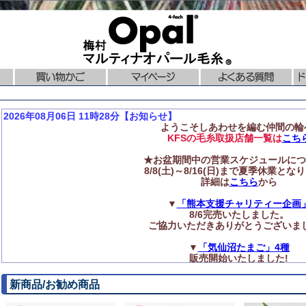
2026年08月06日 11時28分【お知らせ】
ようこそしあわせを編む仲間の輪
KFSの毛糸取扱店舗一覧は
こち
★お盆期間中の営業スケジュールにつ
8/8(土)～8/16(日)まで夏季休業とな
詳細は
こちら
から
▼
「熊本支援チャリティー企画
8/6完売いたしました。
ご協力いただきありがとうございま
▼
「気仙沼たまご」4種
販売開始いたしました!
◆再入荷のお知らせ
新商品/お勧め商品
ニットプロ【編み針】各種
再入荷いたしました!