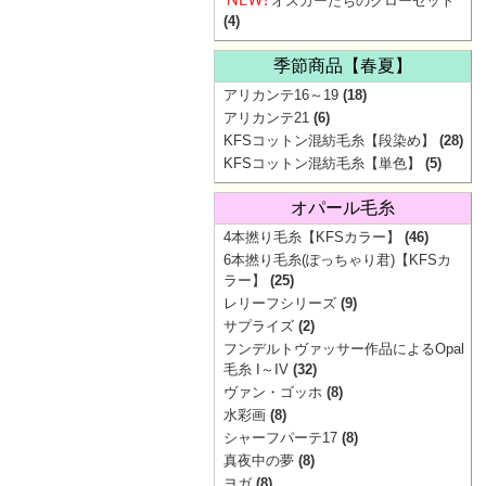
オスカーたちのクローゼット
(4)
季節商品【春夏】
アリカンテ16～19
(18)
アリカンテ21
(6)
KFSコットン混紡毛糸【段染め】
(28)
KFSコットン混紡毛糸【単色】
(5)
オパール毛糸
4本撚り毛糸【KFSカラー】
(46)
6本撚り毛糸(ぽっちゃり君)【KFSカ
ラー】
(25)
レリーフシリーズ
(9)
サプライズ
(2)
フンデルトヴァッサー作品によるOpal
毛糸 I～IV
(32)
ヴァン・ゴッホ
(8)
水彩画
(8)
シャーフパーテ17
(8)
真夜中の夢
(8)
ヨガ
(8)