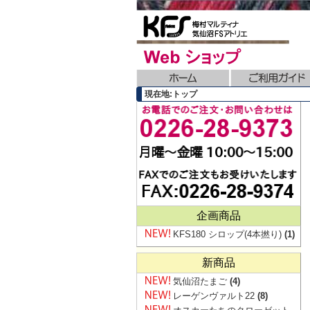
現在地:トップ
企画商品
KFS180 シロップ(4本撚り)
(1)
新商品
気仙沼たまご
(4)
レーゲンヴァルト22
(8)