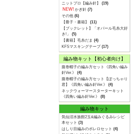
ニットプロ【編み針】
(19)
かぎ針
(7)
その他
(6)
【冊子・書籍】
(11)
【ブックレット】「オパール毛糸大好
き!」
(5)
【書籍】毛糸だま
(4)
KFSマスキングテープ
(17)
編み物キット【初心者向け】
腹巻帽子の編み方セット《四角い編み
針Ver.》
(4)
腹巻帽子の編み方セット【ぽっちゃり
君】《四角い編み針Ver.》
(4)
ネックウォーマースターターキット
《四角い編み針Ver.》
(8)
編み物キット
気仙沼水族館2玉&編みぐるみレシピ
本セット
(3)
はしり目編みのボレロセット
(4)