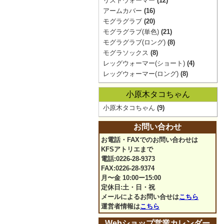
リストウォーマー
(12)
アームカバー
(16)
モグラグラブ
(20)
モグラグラブ(単色)
(21)
モグラグラブ(ロング)
(8)
モグラソックス
(8)
レッグウォーマー(ショート)
(4)
レッグウォーマー(ロング)
(8)
小原木タコちゃん
小原木タコちゃん
(9)
お問い合わせ
お電話・FAXでのお問い合わせは
KFSアトリエまで
電話:0226-28-9373
FAX:0226-28-9374
月〜金 10:00ー15:00
定休日:土・日・祝
メールによるお問い合せは
こちら
運営者情報は
こちら
Webショップ営業カレンダー