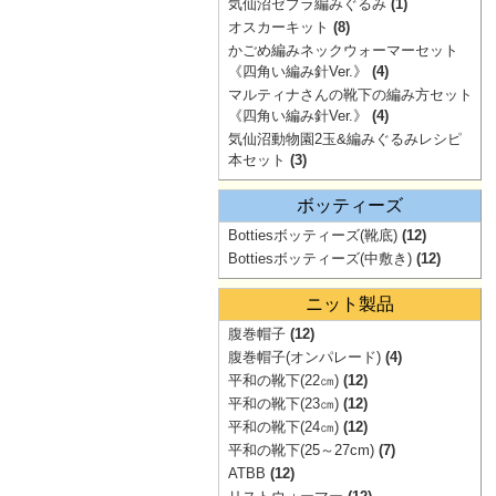
気仙沼ゼブラ編みぐるみ
(1)
オスカーキット
(8)
かごめ編みネックウォーマーセット
《四角い編み針Ver.》
(4)
マルティナさんの靴下の編み方セット
《四角い編み針Ver.》
(4)
気仙沼動物園2玉&編みぐるみレシピ
本セット
(3)
ボッティーズ
Bottiesボッティーズ(靴底)
(12)
Bottiesボッティーズ(中敷き)
(12)
ニット製品
腹巻帽子
(12)
腹巻帽子(オンパレード)
(4)
平和の靴下(22㎝)
(12)
平和の靴下(23㎝)
(12)
平和の靴下(24㎝)
(12)
平和の靴下(25～27cm)
(7)
ATBB
(12)