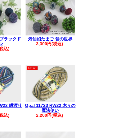
日実施)
発生しています
輸お知らせ
※
ていない場合がございます
 ブラックド
気仙沼たまご 音の世界
ださい。
ン
3,300円(税込)
。:+* ゜ ゜゜ *+
(税込)
へ▲
へのご返信が
います
受信許可設定のうえ
い申し上げます
。:+* ゜ ゜゜ *+
 RW22 綱渡り
Opal 11723 RW22 木々の
魔法使い
ださい。
(税込)
2,200円(税込)
すので、改めてご注文をお願いいたしま
い。