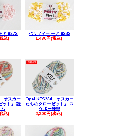
きましては、まとめて発送させていただ
も1件におまとめさせていただきます。
ください。
すが、破棄していただきますようお願い
ア 6272
パッフィー モア 6282
(税込)
1,430円(税込)
83「オスカー
Opal KFS284「オスカー
ゼット」 読
たちのクローゼット」 ス
イム
ケボー練習
(税込)
2,200円(税込)