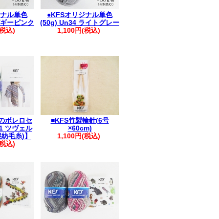
ジナル単色
●KFSオリジナル単色
2 ピギーピンク
(50g) Un34 ライトグレー
(税込)
1,100円(税込)
のボレロセ
■KFS竹製輪針(6号
1 ツヴェル
×60cm)
混紡毛糸)】
1,100円(税込)
(税込)