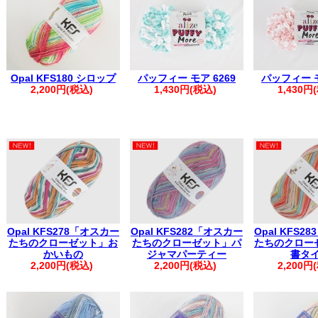
※1週間を超える場合は取り置き扱いとなり、対応いたしかねます。
・複数回に分けてご注文いただいた場合、同日発送となるご注文につ
く場合がございます。
その際は、メールにて【同梱完了しました】とご案内いたします。
・お振込みで複数のご注文を一括でご入金いただいた場合は、ご注文
・自動返信メールが届かない場合は、お手数ですがお電話にてご連絡
※※弊社からの心当たりのないメールが届いた際は、誠に恐れ入りま
Opal KFS180 シロップ
パッフィー モア 6269
パッフィー モ
申し上げます。
2,200円(税込)
1,430円(税込)
1,430円
※※
。.。:+* ゜ ゜゜ *+:。.。:+* ゜ ゜゜ *+:。.。.。:+* ゜ ゜゜+
Opal KFS278「オスカー
Opal KFS282「オスカー
Opal KFS2
たちのクローゼット」お
たちのクローゼット」パ
たちのクロー
かいもの
ジャマパーティー
書タ
2,200円(税込)
2,200円(税込)
2,200円