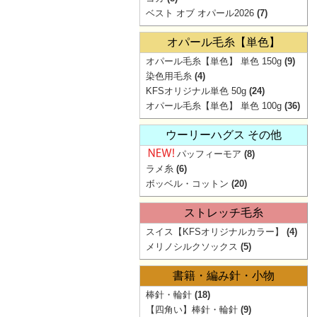
ベスト オブ オパール2026
(7)
オパール毛糸【単色】
オパール毛糸【単色】 単色 150g
(9)
染色用毛糸
(4)
KFSオリジナル単色 50g
(24)
オパール毛糸【単色】 単色 100g
(36)
ウーリーハグス その他
パッフィーモア
(8)
ラメ糸
(6)
ボッベル・コットン
(20)
ストレッチ毛糸
スイス【KFSオリジナルカラー】
(4)
メリノシルクソックス
(5)
書籍・編み針・小物
棒針・輪針
(18)
【四角い】棒針・輪針
(9)