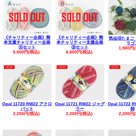
▼
価格改定のお知らせ
(2026年7月1
【配送につきまして】
地震の影響で一部地域に配送遅延・出荷停止が
最新の配送状況をご確認ください※
ヤマト運
【重要】PayPay決済エラーにより、ご注文が完了し
《チャリティー企画》熊
《チャリティー企画》熊
気仙沼たまご
ご注文前に、
ご利用ガイド
をご確認く
本支援チャリティー企画
本チャリティー支援企画
ラゴ
。.。:+* ゜ ゜゜ *+:。.。:+* ゜ ゜゜ *+:。.。.
Ⓐセット
Ⓑセット
1,980円
▲フリーメールをご利用のお客様
6,600円(税込)
6,600円(税込)
弊社からの自動返信メールやお問い合わせ
迷惑メールとして扱われる場合がござ
お手数ですが【@kfsamimono.com】を
ご注文・お問い合わせいただきますようお願
。.。:+* ゜ ゜゜ *+:。.。:+* ゜ ゜゜ *+:。.。.
【お客様へお願い】
【ご注文に関するご案内】
Opal 11720 RW22 アクロ
Opal 11721 RW22 ジャグ
Opal 11722
・ご登録の際は、ご住所に番地の記載漏れがないかご確認ください。
バット
ラー
師
・ご注文後は、マイページの「購入履歴を見る」より内容をご確認く
2,200円(税込)
2,200円(税込)
2,200円
※購入履歴に記載がない場合は、ご注文が未確定の可能性がございま
す。
・ご入金後のご注文内容の変更はご遠慮いただいております。
・商品の取り置きは承っておりませんので、あらかじめご了承くださ
・着日指定は、ご購入日より1週間以内で承っております。