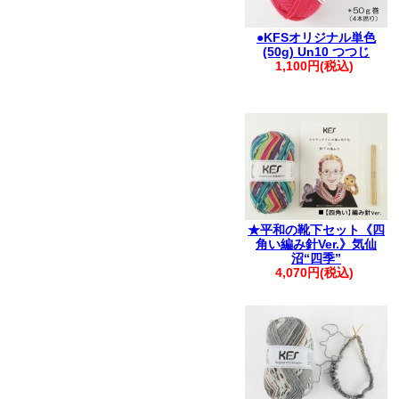
●KFSオリジナル単色
(50g) Un10 つつじ
1,100円(税込)
★平和の靴下セット《四
角い編み針Ver.》気仙
沼“四季”
4,070円(税込)