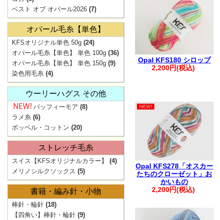
ベスト オブ オパール2026
(7)
ご注文
。.。:+* ゜ ゜゜
オパール毛糸【単色】
▲
KFSオリジナル単色 50g
(24)
オパール毛糸【単色】 単色 100g
(36)
弊社からの
Opal KFS180 シロップ
オパール毛糸【単色】 単色 150g
(9)
2,200円(税込)
迷惑メ
染色用毛糸
(4)
お手数ですが【@
ウーリーハグス その他
ご注文・お問
パッフィーモア
(8)
。.。:+* ゜ ゜゜
ラメ糸
(6)
ボッベル・コットン
(20)
ストレッチ毛糸
スイス【KFSオリジナルカラー】
(4)
Opal KFS278「オスカー
メリノシルクソックス
(5)
たちのクローゼット」お
【ご注文に関す
かいもの
2,200円(税込)
書籍・編み針・小物
・ご登録の際は
棒針・輪針
(18)
さい。
【四角い】棒針・輪針
(9)