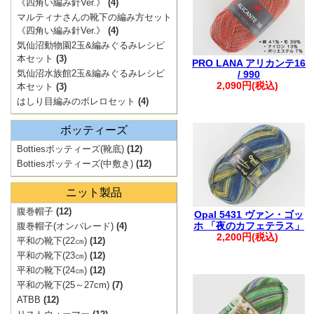
ご注文も1件に
《四角い編み針Ver.》
(4)
マルティナさんの靴下の編み方セット
・自動返信メー
《四角い編み針Ver.》
(4)
ご連絡ください
気仙沼動物園2玉&編みぐるみレシピ
本セット
(3)
※※弊社からの
PRO LANA アリカンテ16
気仙沼水族館2玉&編みぐるみレシピ
/ 990
入りますが、破
2,090円(税込)
本セット
(3)
す。
はしり目編みのボレロセット
(4)
※※
ボッティーズ
Bottiesボッティーズ(靴底)
(12)
Bottiesボッティーズ(中敷き)
(12)
。.。:+* ゜ ゜゜ 
ニット製品
腹巻帽子
(12)
Opal 5431 ヴァン・ゴッ
ホ 「夜のカフェテラス」
腹巻帽子(オンパレード)
(4)
2,200円(税込)
平和の靴下(22㎝)
(12)
平和の靴下(23㎝)
(12)
平和の靴下(24㎝)
(12)
平和の靴下(25～27cm)
(7)
ATBB
(12)