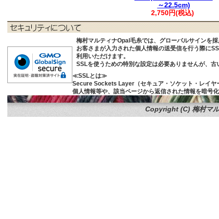
～22.5cm)
2,750円(税込)
梅村マルティナOpal毛糸では、グローバルサインを
お客さまが入力された個人情報の送受信を行う際にSSL (S
利用いただけます。
SSLを使うための特別な設定は必要ありませんが、
≪SSLとは≫
Secure Sockets Layer（セキュア・ソケ
個人情報等や、該当ページから返信された情報を暗号化
Copyright (C)
梅村マル