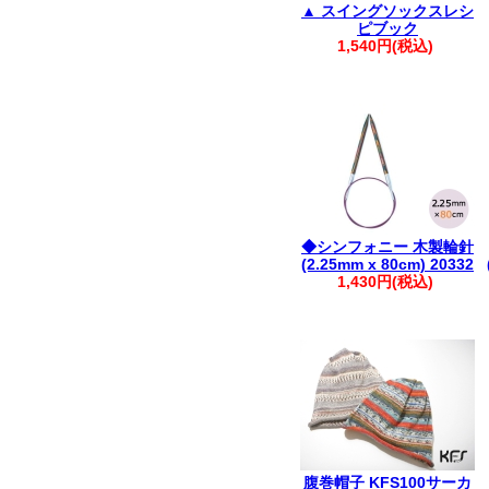
▲ スイングソックスレシ
ピブック
1,540円(税込)
◆シンフォニー 木製輪針
(2.25mm x 80cm) 20332
1,430円(税込)
腹巻帽子 KFS100サーカ