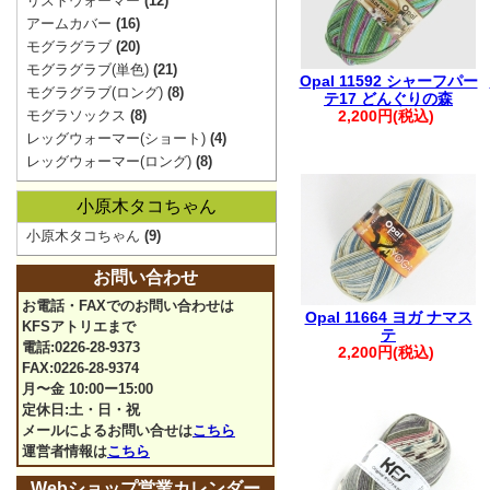
リストウォーマー
(12)
アームカバー
(16)
モグラグラブ
(20)
モグラグラブ(単色)
(21)
Opal 11592 シャーフパー
モグラグラブ(ロング)
(8)
テ17 どんぐりの森
モグラソックス
(8)
2,200円(税込)
レッグウォーマー(ショート)
(4)
レッグウォーマー(ロング)
(8)
小原木タコちゃん
小原木タコちゃん
(9)
お問い合わせ
お電話・FAXでのお問い合わせは
Opal 11664 ヨガ ナマス
KFSアトリエまで
テ
電話:0226-28-9373
2,200円(税込)
FAX:0226-28-9374
月〜金 10:00ー15:00
定休日:土・日・祝
メールによるお問い合せは
こちら
運営者情報は
こちら
Webショップ営業カレンダー