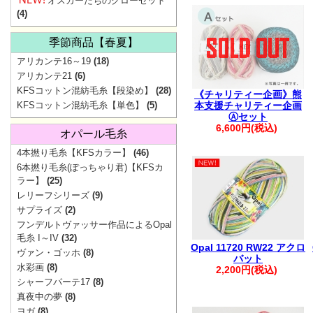
オスカーたちのクローゼット
ご協
(4)
季節商品【春夏】
アリカンテ16～19
(18)
アリカンテ21
(6)
KFSコットン混紡毛糸【段染め】
(28)
《チャリティー企画》熊
KFSコットン混紡毛糸【単色】
(5)
本支援チャリティー企画
Ⓐセット
6,600円(税込)
オパール毛糸
4本撚り毛糸【KFSカラー】
(46)
6本撚り毛糸(ぽっちゃり君)【KFSカ
▼
価
ラー】
(25)
レリーフシリーズ
(9)
サプライズ
(2)
フンデルトヴァッサー作品によるOpal
地震の影響で一
毛糸 I～IV
(32)
Opal 11720 RW22 アクロ
ヴァン・ゴッホ
(8)
最新の配送状
バット
水彩画
(8)
2,200円(税込)
シャーフパーテ17
(8)
【重要】Pay
真夜中の夢
(8)
ヨガ
(8)