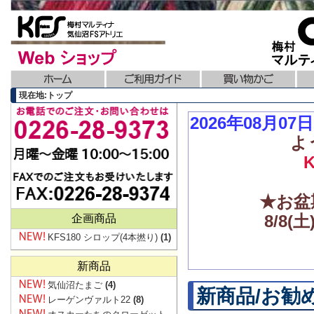
現在地:トップ
2026年08月0
よ
★お盆
8/8
企画商品
KFS180 シロップ(4本撚り)
(1)
新商品
気仙沼たまご
(4)
新商品/お勧
レーゲンヴァルト22
(8)