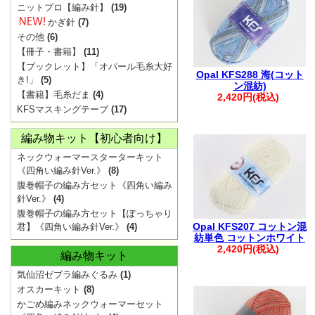
・ご注文後は、
ニットプロ【編み針】
(19)
確認ください。
かぎ針
(7)
その他
(6)
※購入履歴に記
【冊子・書籍】
(11)
ざいますので、
【ブックレット】「オパール毛糸大好
Opal KFS288 海(コット
き!」
(5)
・ご入金後のご
ン混紡)
【書籍】毛糸だま
(4)
2,420円(税込)
・商品の取り置
KFSマスキングテープ
(17)
承ください。
編み物キット【初心者向け】
・着日指定は、
ネックウォーマースターターキット
※1週間を超え
《四角い編み針Ver.》
(8)
ます。
腹巻帽子の編み方セット《四角い編み
・複数回に分け
針Ver.》
(4)
腹巻帽子の編み方セット【ぽっちゃり
文につきまして
Opal KFS207 コットン混
君】《四角い編み針Ver.》
(4)
います。
紡単色 コットンホワイト
2,420円(税込)
編み物キット
その際は、メー
気仙沼ゼブラ編みぐるみ
(1)
す。
オスカーキット
(8)
・お振込みで複
かごめ編みネックウォーマーセット