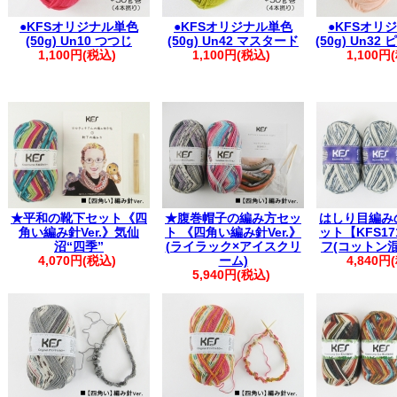
●KFSオリジナル単色
●KFSオリジナル単色
●KFSオリ
(50g) Un10 つつじ
(50g) Un42 マスタード
(50g) Un3
1,100円(税込)
1,100円(税込)
1,100円
★平和の靴下セット《四
★腹巻帽子の編み方セッ
はしり目編み
角い編み針Ver.》気仙
ト 《四角い編み針Ver.》
ット【KFS17
沼“四季”
(ライラック×アイスクリ
フ(コットン
4,070円(税込)
ーム)
4,840円
5,940円(税込)