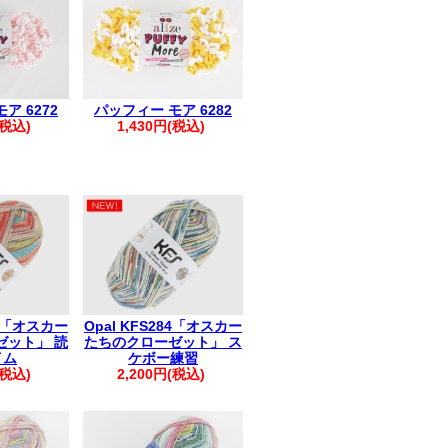
きましては、まとめて発送させていただ
も1件におまとめさせていただきます。
ください。
すが、破棄していただきますようお願い
ア 6272
パッフィー モア 6282
(税込)
1,430円(税込)
83「オスカー
Opal KFS284「オスカー
ゼット」 読
たちのクローゼット」 ス
イム
ケボー練習
(税込)
2,200円(税込)