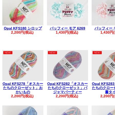
※1週間を超える場合は取り置き扱いとなり、対応いたしかねます。
・複数回に分けてご注文いただいた場合、同日発送となるご注文につ
く場合がございます。
その際は、メールにて【同梱完了しました】とご案内いたします。
・お振込みで複数のご注文を一括でご入金いただいた場合は、ご注文
・自動返信メールが届かない場合は、お手数ですがお電話にてご連絡
※※弊社からの心当たりのないメールが届いた際は、誠に恐れ入りま
Opal KFS180 シロップ
パッフィー モア 6269
パッフィー モ
申し上げます。
2,200円(税込)
1,430円(税込)
1,430円
※※
。.。:+* ゜ ゜゜ *+:。.。:+* ゜ ゜゜ *+:。.。.。:+* ゜ ゜゜+
Opal KFS278「オスカー
Opal KFS282「オスカー
Opal KFS2
たちのクローゼット」お
たちのクローゼット」パ
たちのクロー
かいもの
ジャマパーティー
書タ
2,200円(税込)
2,200円(税込)
2,200円