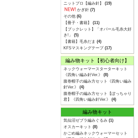
ニットプロ【編み針】
(19)
かぎ針
(7)
その他
(6)
【冊子・書籍】
(11)
【ブックレット】「オパール毛糸大好
き!」
(5)
【書籍】毛糸だま
(4)
KFSマスキングテープ
(17)
編み物キット【初心者向け】
ネックウォーマースターターキット
《四角い編み針Ver.》
(8)
腹巻帽子の編み方セット《四角い編み
針Ver.》
(4)
腹巻帽子の編み方セット【ぽっちゃり
君】《四角い編み針Ver.》
(4)
編み物キット
気仙沼ゼブラ編みぐるみ
(1)
オスカーキット
(8)
かごめ編みネックウォーマーセット