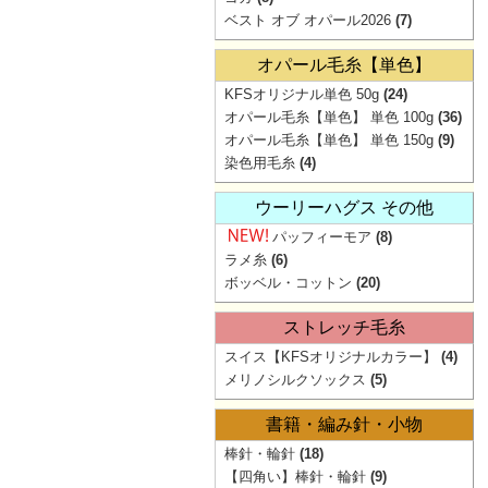
ベスト オブ オパール2026
(7)
オパール毛糸【単色】
KFSオリジナル単色 50g
(24)
オパール毛糸【単色】 単色 100g
(36)
オパール毛糸【単色】 単色 150g
(9)
染色用毛糸
(4)
ウーリーハグス その他
パッフィーモア
(8)
ラメ糸
(6)
ボッベル・コットン
(20)
ストレッチ毛糸
スイス【KFSオリジナルカラー】
(4)
メリノシルクソックス
(5)
書籍・編み針・小物
棒針・輪針
(18)
【四角い】棒針・輪針
(9)