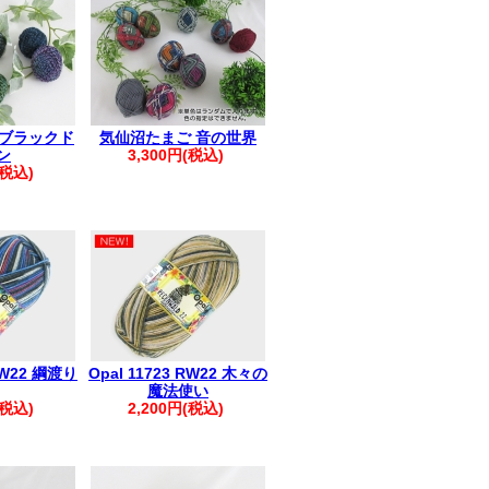
日実施)
発生しています
輸お知らせ
※
ていない場合がございます
 ブラックド
気仙沼たまご 音の世界
ださい。
ン
3,300円(税込)
。:+* ゜ ゜゜ *+
(税込)
へ▲
へのご返信が
います
受信許可設定のうえ
い申し上げます
。:+* ゜ ゜゜ *+
 RW22 綱渡り
Opal 11723 RW22 木々の
魔法使い
ださい。
(税込)
2,200円(税込)
すので、改めてご注文をお願いいたしま
い。