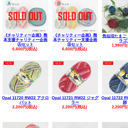
▼
価格改定のお知らせ
(2026年7月1
【配送につきまして】
地震の影響で一部地域に配送遅延・出荷停止が
最新の配送状況をご確認ください※
ヤマト運
【重要】PayPay決済エラーにより、ご注文が完了し
《チャリティー企画》熊
《チャリティー企画》熊
気仙沼たまご
ご注文前に、
ご利用ガイド
をご確認く
本支援チャリティー企画
本チャリティー支援企画
ラゴ
。.。:+* ゜ ゜゜ *+:。.。:+* ゜ ゜゜ *+:。.。.
Ⓐセット
Ⓑセット
1,980円
▲フリーメールをご利用のお客様
6,600円(税込)
6,600円(税込)
弊社からの自動返信メールやお問い合わせ
迷惑メールとして扱われる場合がござ
お手数ですが【@kfsamimono.com】を
ご注文・お問い合わせいただきますようお願
。.。:+* ゜ ゜゜ *+:。.。:+* ゜ ゜゜ *+:。.。.
【お客様へお願い】
【ご注文に関するご案内】
Opal 11720 RW22 アクロ
Opal 11721 RW22 ジャグ
Opal 11722
・ご登録の際は、ご住所に番地の記載漏れがないかご確認ください。
バット
ラー
師
・ご注文後は、マイページの「購入履歴を見る」より内容をご確認く
2,200円(税込)
2,200円(税込)
2,200円
※購入履歴に記載がない場合は、ご注文が未確定の可能性がございま
す。
・ご入金後のご注文内容の変更はご遠慮いただいております。
・商品の取り置きは承っておりませんので、あらかじめご了承くださ
・着日指定は、ご購入日より1週間以内で承っております。