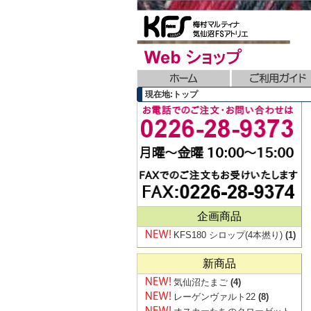
現在地:トップ
企画商品
KFS180 シロップ(4本撚り)
(1)
新商品
気仙沼たまご
(4)
レーゲンヴァルト22
(8)