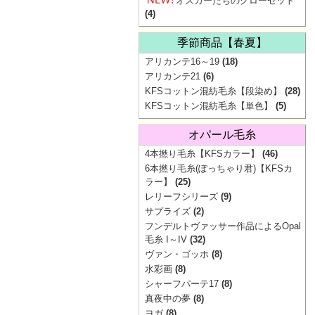
オスカーたちのクローゼット
(4)
季節商品【春夏】
アリカンテ16～19
(18)
アリカンテ21
(6)
KFSコットン混紡毛糸【段染め】
(28)
KFSコットン混紡毛糸【単色】
(5)
オパール毛糸
4本撚り毛糸【KFSカラー】
(46)
6本撚り毛糸(ぽっちゃり君)【KFSカ
ラー】
(25)
レリーフシリーズ
(9)
サプライズ
(2)
フンデルトヴァッサー作品によるOpal
毛糸 I～IV
(32)
ヴァン・ゴッホ
(8)
水彩画
(8)
シャーフパーテ17
(8)
真夜中の夢
(8)
ヨガ
(8)