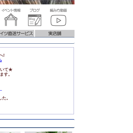
へ!
ら
いて★
ります。
」
した。