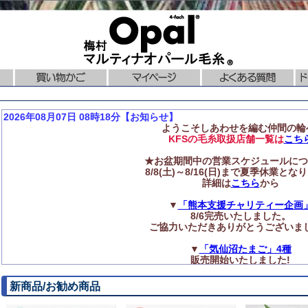
2026年08月07日 08時18分【お知らせ】
ようこそしあわせを編む仲間の輪
KFSの毛糸取扱店舗一覧は
こち
★お盆期間中の営業スケジュールにつ
8/8(土)～8/16(日)まで夏季休業とな
詳細は
こちら
から
▼
「熊本支援チャリティー企画
8/6完売いたしました。
ご協力いただきありがとうございま
▼
「気仙沼たまご」4種
販売開始いたしました!
◆再入荷のお知らせ
新商品/お勧め商品
ニットプロ【編み針】各種
再入荷いたしました!