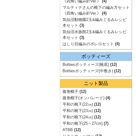
《四角い編み針Ver.》
(4)
マルティナさんの靴下の編み方セット
《四角い編み針Ver.》
(4)
気仙沼動物園2玉&編みぐるみレシピ
本セット
(3)
気仙沼水族館2玉&編みぐるみレシピ
本セット
(3)
はしり目編みのボレロセット
(4)
ボッティーズ
Bottiesボッティーズ(靴底)
(12)
Bottiesボッティーズ(中敷き)
(12)
ニット製品
腹巻帽子
(12)
腹巻帽子(オンパレード)
(4)
平和の靴下(22㎝)
(12)
平和の靴下(23㎝)
(12)
平和の靴下(24㎝)
(12)
平和の靴下(25～27cm)
(7)
ATBB
(12)