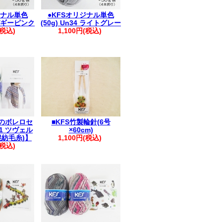
ジナル単色
●KFSオリジナル単色
2 ピギーピンク
(50g) Un34 ライトグレー
(税込)
1,100円(税込)
のボレロセ
■KFS竹製輪針(6号
1 ツヴェル
×60cm)
混紡毛糸)】
1,100円(税込)
(税込)