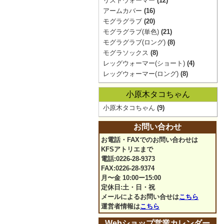
リストウォーマー
(12)
アームカバー
(16)
モグラグラブ
(20)
モグラグラブ(単色)
(21)
モグラグラブ(ロング)
(8)
モグラソックス
(8)
レッグウォーマー(ショート)
(4)
レッグウォーマー(ロング)
(8)
小原木タコちゃん
小原木タコちゃん
(9)
お問い合わせ
お電話・FAXでのお問い合わせは
KFSアトリエまで
電話:0226-28-9373
FAX:0226-28-9374
月〜金 10:00ー15:00
定休日:土・日・祝
メールによるお問い合せは
こちら
運営者情報は
こちら
Webショップ営業カレンダー