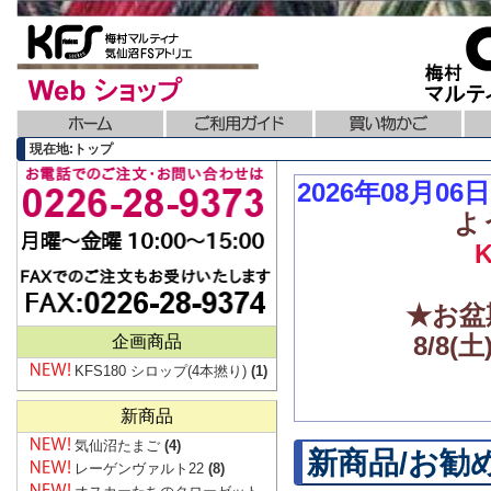
現在地:トップ
2026年08月0
よ
★お盆
8/8
企画商品
KFS180 シロップ(4本撚り)
(1)
新商品
気仙沼たまご
(4)
新商品/お勧
レーゲンヴァルト22
(8)