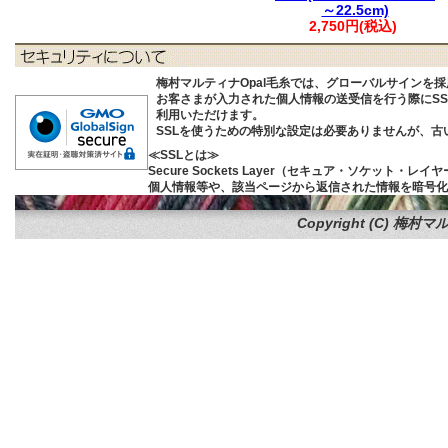
～22.5cm)
2,750円(税込)
梅村マルティナOpal毛糸では、グローバルサインを
お客さまが入力された個人情報の送受信を行う際にSSL (S
利用いただけます。
SSLを使うための特別な設定は必要ありませんが、
≪SSLとは≫
Secure Sockets Layer（セキュア・ソケ
個人情報等や、該当ページから返信された情報を暗号化
Copyright (C)
梅村マル