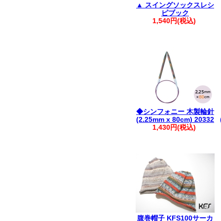
▲ スイングソックスレシ
ピブック
1,540円(税込)
◆シンフォニー 木製輪針
(2.25mm x 80cm) 20332
1,430円(税込)
腹巻帽子 KFS100サーカ