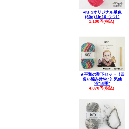
●KFSオリジナル単色
(50g) Un10 つつじ
1,100円(税込)
★平和の靴下セット《四
角い編み針Ver.》気仙
沼“四季”
4,070円(税込)