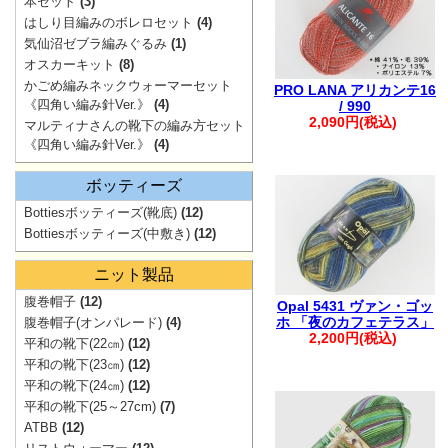
本セット
(3)
ご注文も1件に
はしり目編みのボレロセット
(4)
・自動返信メー
気仙沼ゼブラ編みぐるみ
(1)
ご連絡ください
オスカーキット
(8)
かごめ編みネックウォーマーセット
※※弊社からの
PRO LANA アリカンテ16
《四角い編み針Ver.》
(4)
/ 990
入りますが、破
2,090円(税込)
マルティナさんの靴下の編み方セット
す。
《四角い編み針Ver.》
(4)
※※
ボッティーズ
Bottiesボッティーズ(靴底)
(12)
Bottiesボッティーズ(中敷き)
(12)
。.。:+* ゜ ゜゜ 
ニット製品
腹巻帽子
(12)
Opal 5431 ヴァン・ゴッ
ホ 「夜のカフェテラス」
腹巻帽子(オンパレード)
(4)
2,200円(税込)
平和の靴下(22㎝)
(12)
平和の靴下(23㎝)
(12)
平和の靴下(24㎝)
(12)
平和の靴下(25～27cm)
(7)
ATBB
(12)