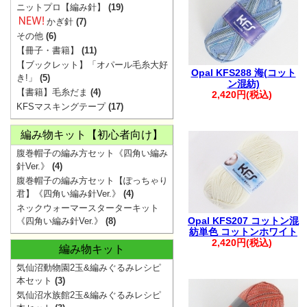
・ご注文後は、
ニットプロ【編み針】
(19)
確認ください。
かぎ針
(7)
その他
(6)
※購入履歴に記
【冊子・書籍】
(11)
ざいますので、
【ブックレット】「オパール毛糸大好
Opal KFS288 海(コット
き!」
(5)
・ご入金後のご
ン混紡)
【書籍】毛糸だま
(4)
2,420円(税込)
・商品の取り置
KFSマスキングテープ
(17)
承ください。
編み物キット【初心者向け】
・着日指定は、
腹巻帽子の編み方セット《四角い編み
※1週間を超え
針Ver.》
(4)
ます。
腹巻帽子の編み方セット【ぽっちゃり
・複数回に分け
君】《四角い編み針Ver.》
(4)
ネックウォーマースターターキット
文につきまして
Opal KFS207 コットン混
《四角い編み針Ver.》
(8)
います。
紡単色 コットンホワイト
2,420円(税込)
編み物キット
その際は、メー
気仙沼動物園2玉&編みぐるみレシピ
す。
本セット
(3)
・お振込みで複
気仙沼水族館2玉&編みぐるみレシピ