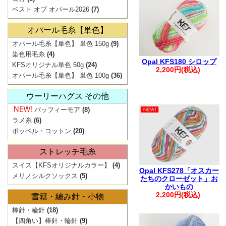
ベスト オブ オパール2026
(7)
ご注文
。.。:+* ゜ ゜゜
オパール毛糸【単色】
▲
オパール毛糸【単色】 単色 150g
(9)
染色用毛糸
(4)
弊社からの
Opal KFS180 シロップ
KFSオリジナル単色 50g
(24)
2,200円(税込)
迷惑メ
オパール毛糸【単色】 単色 100g
(36)
お手数ですが【@
ウーリーハグス その他
ご注文・お問
パッフィーモア
(8)
。.。:+* ゜ ゜゜
ラメ糸
(6)
ボッベル・コットン
(20)
ストレッチ毛糸
スイス【KFSオリジナルカラー】
(4)
Opal KFS278「オスカー
メリノシルクソックス
(5)
たちのクローゼット」お
【ご注文に関す
かいもの
2,200円(税込)
書籍・編み針・小物
・ご登録の際は
棒針・輪針
(18)
さい。
【四角い】棒針・輪針
(9)