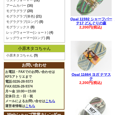
リストウォーマー
(12)
アームカバー
(16)
モグラグラブ
(20)
モグラグラブ(単色)
(21)
Opal 11592 シャーフパー
モグラグラブ(ロング)
(8)
テ17 どんぐりの森
モグラソックス
(8)
2,200円(税込)
レッグウォーマー(ショート)
(4)
レッグウォーマー(ロング)
(8)
小原木タコちゃん
小原木タコちゃん
(9)
お問い合わせ
お電話・FAXでのお問い合わせは
Opal 11664 ヨガ ナマス
KFSアトリエまで
テ
電話:0226-28-9373
2,200円(税込)
FAX:0226-28-9374
月〜金 10:00ー15:00
定休日:土・日・祝
メールによるお問い合せは
こちら
運営者情報は
こちら
Webショップ営業カレンダー