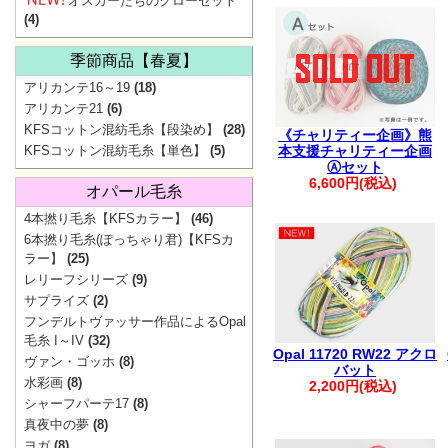
オスカーたちのクローゼット
ご協
(4)
季節商品【春夏】
アリカンテ16～19
(18)
アリカンテ21
(6)
KFSコットン混紡毛糸【段染め】
(28)
《チャリティー企画》熊
KFSコットン混紡毛糸【単色】
(5)
本支援チャリティー企画
Ⓐセット
6,600円(税込)
オパール毛糸
4本撚り毛糸【KFSカラー】
(46)
6本撚り毛糸(ぽっちゃり君)【KFSカ
▼
価
ラー】
(25)
レリーフシリーズ
(9)
サプライズ
(2)
フンデルトヴァッサー作品によるOpal
地震の影響で一
毛糸 I～IV
(32)
Opal 11720 RW22 アクロ
ヴァン・ゴッホ
(8)
最新の配送状
バット
水彩画
(8)
2,200円(税込)
シャーフパーテ17
(8)
【重要】Pay
真夜中の夢
(8)
ヨガ
(8)