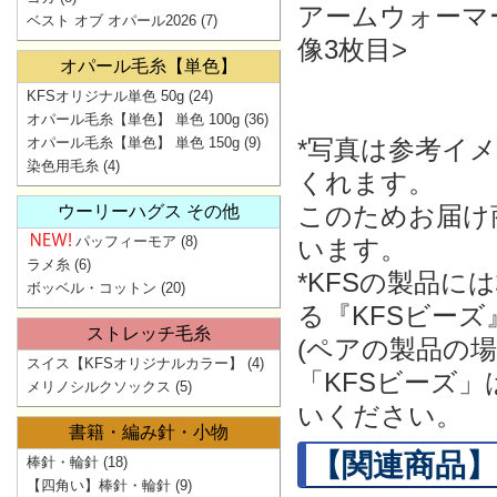
アームウォーマ
ベスト オブ オパール2026
(7)
像3枚目>
オパール毛糸【単色】
KFSオリジナル単色 50g
(24)
オパール毛糸【単色】 単色 100g
(36)
オパール毛糸【単色】 単色 150g
(9)
*写真は参考イ
染色用毛糸
(4)
くれます。
このためお届け
ウーリーハグス その他
パッフィーモア
(8)
います。
ラメ糸
(6)
*KFSの製品
ボッベル・コットン
(20)
る『KFSビー
ストレッチ毛糸
(ペアの製品の
スイス【KFSオリジナルカラー】
(4)
「KFSビーズ
メリノシルクソックス
(5)
いください。
書籍・編み針・小物
【関連商品】
棒針・輪針
(18)
【四角い】棒針・輪針
(9)