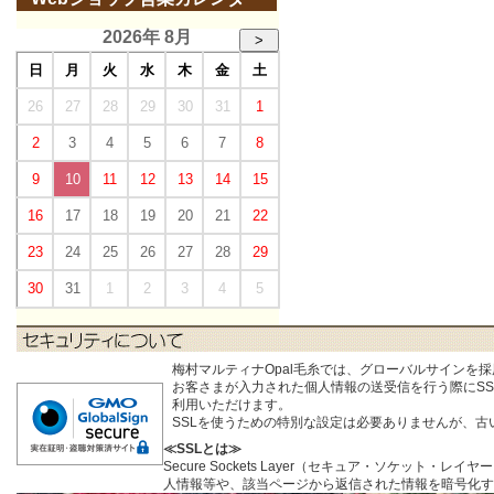
2026年 8月
>
日
月
火
水
木
金
土
26
27
28
29
30
31
1
2
3
4
5
6
7
8
9
10
11
12
13
14
15
16
17
18
19
20
21
22
23
24
25
26
27
28
29
30
31
1
2
3
4
5
梅村マルティナOpal毛糸では、グローバルサインを
お客さまが入力された個人情報の送受信を行う際にSSL (S
利用いただけます。
SSLを使うための特別な設定は必要ありませんが、
≪SSLとは≫
Secure Sockets Layer（セキュア・ソケ
人情報等や、該当ページから返信された情報を暗号化す