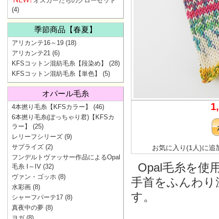
オスカーたちのクローゼット
(4)
季節商品【春夏】
アリカンテ16～19
(18)
アリカンテ21
(6)
KFSコットン混紡毛糸【段染め】
(28)
KFSコットン混紡毛糸【単色】
(5)
オパール毛糸
1
4本撚り毛糸【KFSカラー】
(46)
6本撚り毛糸(ぽっちゃり君)【KFSカ
ラー】
(25)
レリーフシリーズ
(9)
サプライズ
(2)
お気に入り(1人)に追
フンデルトヴァッサー作品によるOpal
Opal毛糸を
毛糸 I～IV
(32)
ヴァン・ゴッホ
(8)
手首をふんわり
水彩画
(8)
す。
シャーフパーテ17
(8)
真夜中の夢
(8)
ヨガ
(8)