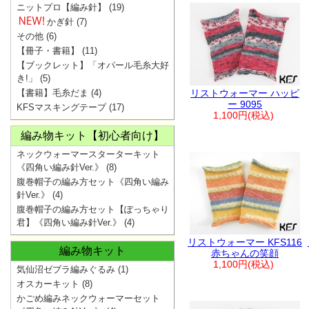
ニットプロ【編み針】
(19)
かぎ針
(7)
その他
(6)
【冊子・書籍】
(11)
【ブックレット】「オパール毛糸大好
き!」
(5)
【書籍】毛糸だま
(4)
リストウォーマー ハッピ
ー 9095
KFSマスキングテープ
(17)
1,100円(税込)
編み物キット【初心者向け】
ネックウォーマースターターキット
《四角い編み針Ver.》
(8)
腹巻帽子の編み方セット《四角い編み
針Ver.》
(4)
腹巻帽子の編み方セット【ぽっちゃり
君】《四角い編み針Ver.》
(4)
リストウォーマー KFS116
編み物キット
赤ちゃんの笑顔
1,100円(税込)
気仙沼ゼブラ編みぐるみ
(1)
オスカーキット
(8)
かごめ編みネックウォーマーセット