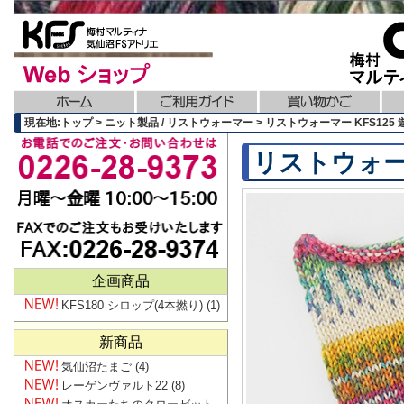
現在地:トップ > ニット製品 / リストウォーマー > リストウォーマー KFS125
リストウォーマ
企画商品
KFS180 シロップ(4本撚り)
(1)
新商品
気仙沼たまご
(4)
レーゲンヴァルト22
(8)