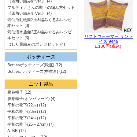
《四角い編み針Ver.》
(4)
マルティナさんの靴下の編み方セット
《四角い編み針Ver.》
(4)
気仙沼動物園2玉&編みぐるみレシピ
本セット
(3)
気仙沼水族館2玉&編みぐるみレシピ
リストウォーマー サンラ
本セット
(3)
イズ 9445
はしり目編みのボレロセット
(4)
1,100円(税込)
ボッティーズ
Bottiesボッティーズ(靴底)
(12)
Bottiesボッティーズ(中敷き)
(12)
ニット製品
腹巻帽子
(12)
腹巻帽子(オンパレード)
(4)
平和の靴下(22㎝)
(12)
平和の靴下(23㎝)
(12)
平和の靴下(24㎝)
(12)
平和の靴下(25～27cm)
(7)
ATBB
(12)