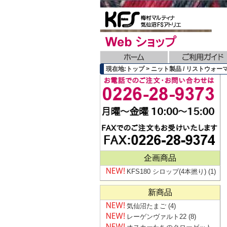
現在地:トップ > ニット製品 / リストウォーマ
企画商品
KFS180 シロップ(4本撚り)
(1)
新商品
気仙沼たまご
(4)
レーゲンヴァルト22
(8)