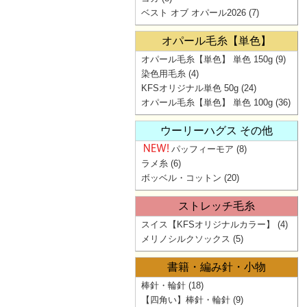
ベスト オブ オパール2026
(7)
オパール毛糸【単色】
オパール毛糸【単色】 単色 150g
(9)
染色用毛糸
(4)
KFSオリジナル単色 50g
(24)
オパール毛糸【単色】 単色 100g
(36)
ウーリーハグス その他
パッフィーモア
(8)
ラメ糸
(6)
ボッベル・コットン
(20)
ストレッチ毛糸
スイス【KFSオリジナルカラー】
(4)
メリノシルクソックス
(5)
書籍・編み針・小物
棒針・輪針
(18)
【四角い】棒針・輪針
(9)