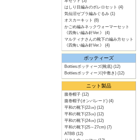
本セット
(3)
はしり目編みのボレロセット
(4)
気仙沼ゼブラ編みぐるみ
(1)
オスカーキット
(8)
かごめ編みネックウォーマーセット
《四角い編み針Ver.》
(4)
マルティナさんの靴下の編み方セット
《四角い編み針Ver.》
(4)
ボッティーズ
Bottiesボッティーズ(靴底)
(12)
Bottiesボッティーズ(中敷き)
(12)
ニット製品
腹巻帽子
(12)
腹巻帽子(オンパレード)
(4)
平和の靴下(22㎝)
(12)
平和の靴下(23㎝)
(12)
平和の靴下(24㎝)
(12)
平和の靴下(25～27cm)
(7)
ATBB
(12)