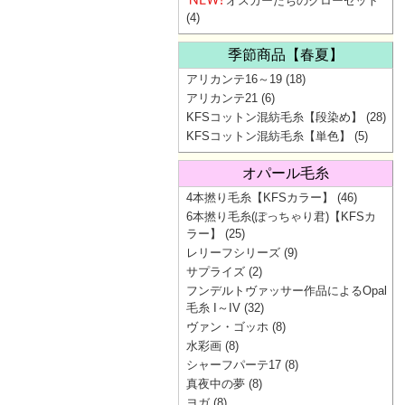
オスカーたちのクローゼット
(4)
季節商品【春夏】
アリカンテ16～19
(18)
アリカンテ21
(6)
KFSコットン混紡毛糸【段染め】
(28)
KFSコットン混紡毛糸【単色】
(5)
オパール毛糸
4本撚り毛糸【KFSカラー】
(46)
6本撚り毛糸(ぽっちゃり君)【KFSカ
ラー】
(25)
レリーフシリーズ
(9)
サプライズ
(2)
フンデルトヴァッサー作品によるOpal
毛糸 I～IV
(32)
ヴァン・ゴッホ
(8)
水彩画
(8)
シャーフパーテ17
(8)
真夜中の夢
(8)
ヨガ
(8)