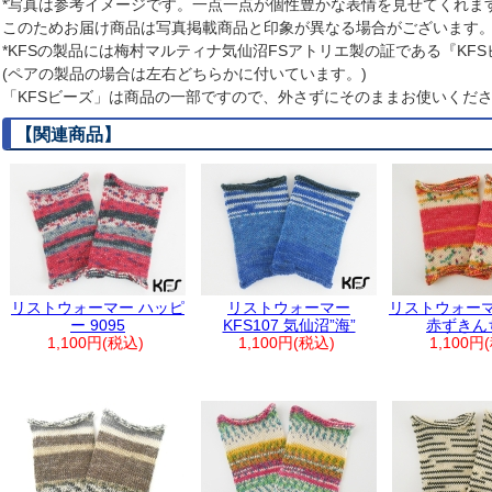
*写真は参考イメージです。一点一点が個性豊かな表情を見せてくれま
このためお届け商品は写真掲載商品と印象が異なる場合がございます
*KFSの製品には梅村マルティナ気仙沼FSアトリエ製の証である『KF
(ペアの製品の場合は左右どちらかに付いています。)
「KFSビーズ」は商品の一部ですので、外さずにそのままお使いくだ
【関連商品】
リストウォーマー ハッピ
リストウォーマー
リストウォーマー
ー 9095
KFS107 気仙沼”海”
赤ずきん
1,100円(税込)
1,100円(税込)
1,100円