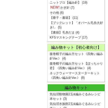
ニットプロ【編み針】
(19)
かぎ針
(7)
その他
(6)
【冊子・書籍】
(11)
【ブックレット】「オパール毛糸大好
き!」
(5)
【書籍】毛糸だま
(4)
KFSマスキングテープ
(17)
編み物キット【初心者向け】
腹巻帽子の編み方セット《四角い編み
針Ver.》
(4)
腹巻帽子の編み方セット【ぽっちゃり
君】《四角い編み針Ver.》
(4)
ネックウォーマースターターキット
《四角い編み針Ver.》
(8)
編み物キット
気仙沼動物園2玉&編みぐるみレシピ
本セット
(3)
気仙沼水族館2玉&編みぐるみレシピ