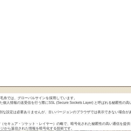
al毛糸では、グローバルサインを採用しています。
人情報の送受信を行う際にSSL (Secure Sockets Layer) と呼ばれる秘
特別な設定は必要ありませんが、古いバージョンのブラウザでは表示できない場合が
ets Layer（セキュア・ソケット・レイヤー）の略で、暗号化された秘匿性の高い通信
ージから返信された情報を暗号化する技術です。