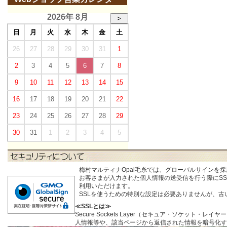
2026年 8月
>
日
月
火
水
木
金
土
26
27
28
29
30
31
1
2
3
4
5
6
7
8
9
10
11
12
13
14
15
16
17
18
19
20
21
22
23
24
25
26
27
28
29
30
31
1
2
3
4
5
梅村マルティナOpal毛糸では、グローバルサインを
お客さまが入力された個人情報の送受信を行う際にSSL (S
利用いただけます。
SSLを使うための特別な設定は必要ありませんが、
≪SSLとは≫
Secure Sockets Layer（セキュア・ソケ
人情報等や、該当ページから返信された情報を暗号化す