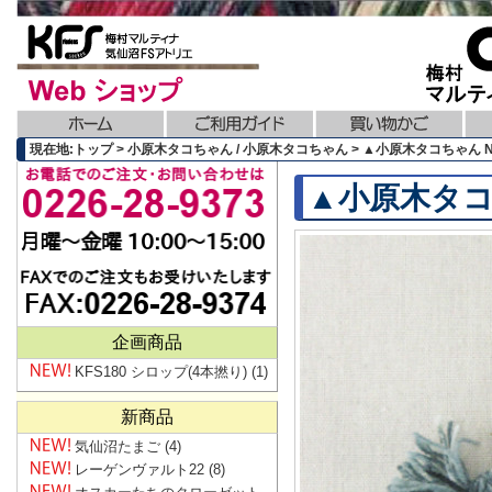
現在地:トップ > 小原木タコちゃん / 小原木タコちゃん > ▲小原木タコちゃん No
▲小原木タコち
企画商品
KFS180 シロップ(4本撚り)
(1)
新商品
気仙沼たまご
(4)
レーゲンヴァルト22
(8)