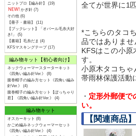
ニットプロ【編み針】
(19)
全てが世界に1
かぎ針
(7)
その他
(6)
【冊子・書籍】
(11)
【ブックレット】「オパール毛糸大好
*こちらのタコ
き!」
(5)
品ではありませ
【書籍】毛糸だま
(4)
KFSマスキングテープ
(17)
KFSはこの小
す。
編み物キット【初心者向け】
小原木タコちゃ
ネックウォーマースターターキット
《四角い編み針Ver.》
(8)
帯雨林保護活動
腹巻帽子の編み方セット《四角い編み
針Ver.》
(4)
腹巻帽子の編み方セット【ぽっちゃり
・
定形外郵便で
君】《四角い編み針Ver.》
(4)
い。
編み物キット
【関連商品】
オスカーキット
(8)
かごめ編みネックウォーマーセット
《四角い編み針Ver.》
(4)