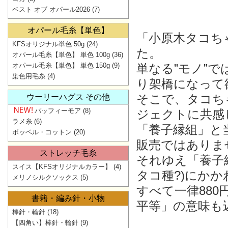
ベスト オブ オパール2026
(7)
オパール毛糸【単色】
「小原木タコち
KFSオリジナル単色 50g
(24)
た。
オパール毛糸【単色】 単色 100g
(36)
オパール毛糸【単色】 単色 150g
(9)
単なる”モノ”
染色用毛糸
(4)
り架橋になって
そこで、タコち
ウーリーハグス その他
パッフィーモア
(8)
ジェクトに共感
ラメ糸
(6)
「養子縁組」と
ボッベル・コットン
(20)
販売ではありま
ストレッチ毛糸
それゆえ「養子
スイス【KFSオリジナルカラー】
(4)
タコ種?)にかか
メリノシルクソックス
(5)
すべて一律88
書籍・編み針・小物
平等」の意味も
棒針・輪針
(18)
【四角い】棒針・輪針
(9)