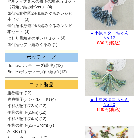
マルティナさんの靴下の編み方セット
《四角い編み針Ver.》
(4)
気仙沼動物園2玉&編みぐるみレシピ
本セット
(3)
気仙沼水族館2玉&編みぐるみレシピ
本セット
(3)
▲小原木タコちゃん
No.12
はしり目編みのボレロセット
(4)
880円(税込)
気仙沼ゼブラ編みぐるみ
(1)
ボッティーズ
Bottiesボッティーズ(靴底)
(12)
Bottiesボッティーズ(中敷き)
(12)
ニット製品
腹巻帽子
(12)
腹巻帽子(オンパレード)
(4)
▲小原木タコちゃん
No.30
平和の靴下(22㎝)
(12)
880円(税込)
平和の靴下(23㎝)
(12)
平和の靴下(24㎝)
(12)
平和の靴下(25～27cm)
(7)
ATBB
(12)