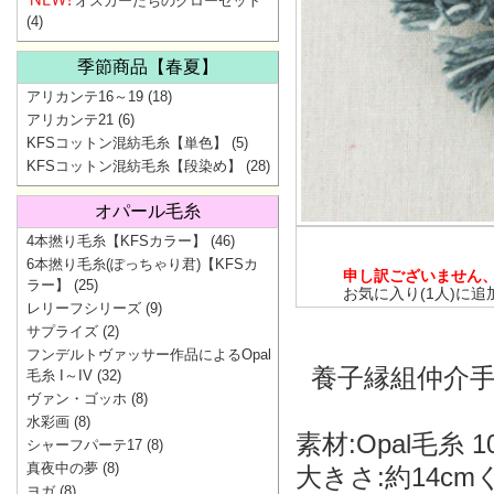
オスカーたちのクローゼット
(4)
季節商品【春夏】
アリカンテ16～19
(18)
アリカンテ21
(6)
KFSコットン混紡毛糸【単色】
(5)
KFSコットン混紡毛糸【段染め】
(28)
オパール毛糸
4本撚り毛糸【KFSカラー】
(46)
6本撚り毛糸(ぽっちゃり君)【KFSカ
申し訳ございません
ラー】
(25)
お気に入り(1人)に追
レリーフシリーズ
(9)
サプライズ
(2)
フンデルトヴァッサー作品によるOpal
養子縁組仲介手数
毛糸 I～IV
(32)
ヴァン・ゴッホ
(8)
水彩画
(8)
素材:Opal毛糸 1
シャーフパーテ17
(8)
真夜中の夢
(8)
大きさ:約14cm
ヨガ
(8)