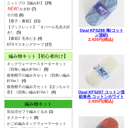
・ご注文後は、
ニットプロ【編み針】
(19)
確認ください。
かぎ針
(7)
その他
(6)
※購入履歴に記
【冊子・書籍】
(11)
ざいますので、
【ブックレット】「オパール毛糸大好
Opal KFS288 海(コット
き!」
(5)
・ご入金後のご
ン混紡)
【書籍】毛糸だま
(4)
2,420円(税込)
・商品の取り置
KFSマスキングテープ
(17)
承ください。
編み物キット【初心者向け】
・着日指定は、
ネックウォーマースターターキット
※1週間を超え
《四角い編み針Ver.》
(8)
ます。
腹巻帽子の編み方セット《四角い編み
・複数回に分け
針Ver.》
(4)
腹巻帽子の編み方セット【ぽっちゃり
文につきまして
Opal KFS207 コットン混
君】《四角い編み針Ver.》
(4)
います。
紡単色 コットンホワイト
2,420円(税込)
編み物キット
その際は、メー
気仙沼ゼブラ編みぐるみ
(1)
す。
オスカーキット
(8)
・お振込みで複
かごめ編みネックウォーマーセット