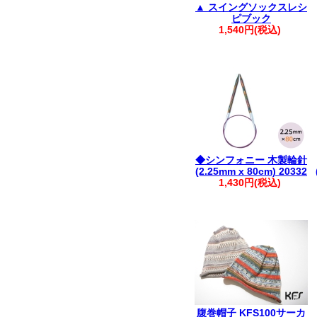
▲ スイングソックスレシ
ピブック
1,540円(税込)
◆シンフォニー 木製輪針
(2.25mm x 80cm) 20332
1,430円(税込)
腹巻帽子 KFS100サーカ