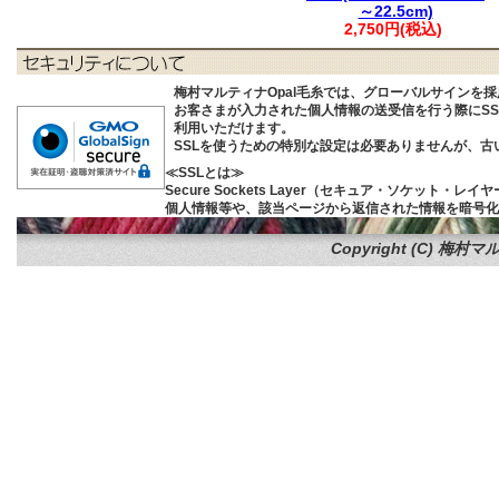
～22.5cm)
2,750円(税込)
梅村マルティナOpal毛糸では、グローバルサインを
お客さまが入力された個人情報の送受信を行う際にSSL (S
利用いただけます。
SSLを使うための特別な設定は必要ありませんが、
≪SSLとは≫
Secure Sockets Layer（セキュア・ソケ
個人情報等や、該当ページから返信された情報を暗号化
Copyright (C)
梅村マル