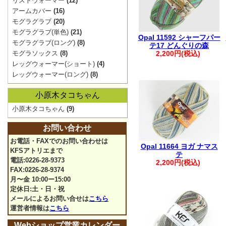
リストウォーマー
(12)
アームカバー
(16)
モグラグラブ
(20)
モグラグラブ(単色)
(21)
Opal 11592 シャーフパー
モグラグラブ(ロング)
(8)
テ17 どんぐりの森
モグラソックス
(8)
2,200円(税込)
レッグウォーマー(ショート)
(4)
レッグウォーマー(ロング)
(8)
小原木タコちゃん
小原木タコちゃん
(9)
お問い合わせ
お電話・FAXでのお問い合わせは
Opal 11664 ヨガ ナマス
KFSアトリエまで
テ
電話:0226-28-9373
2,200円(税込)
FAX:0226-28-9374
月〜金 10:00ー15:00
定休日:土・日・祝
メールによるお問い合せは
こちら
運営者情報は
こちら
Webショップ営業カレンダー