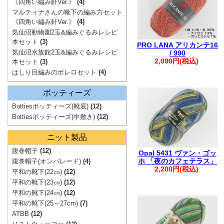
ご注文も1件に
《四角い編み針Ver.》
(4)
マルティナさんの靴下の編み方セット
・自動返信メー
《四角い編み針Ver.》
(4)
ご連絡ください
気仙沼動物園2玉&編みぐるみレシピ
本セット
(3)
※※弊社からの
PRO LANA アリカンテ16
気仙沼水族館2玉&編みぐるみレシピ
/ 990
入りますが、破
2,090円(税込)
本セット
(3)
す。
はしり目編みのボレロセット
(4)
※※
ボッティーズ
Bottiesボッティーズ(靴底)
(12)
Bottiesボッティーズ(中敷き)
(12)
。.。:+* ゜ ゜゜ 
ニット製品
腹巻帽子
(12)
Opal 5431 ヴァン・ゴッ
ホ 「夜のカフェテラス」
腹巻帽子(オンパレード)
(4)
2,200円(税込)
平和の靴下(22㎝)
(12)
平和の靴下(23㎝)
(12)
平和の靴下(24㎝)
(12)
平和の靴下(25～27cm)
(7)
ATBB
(12)