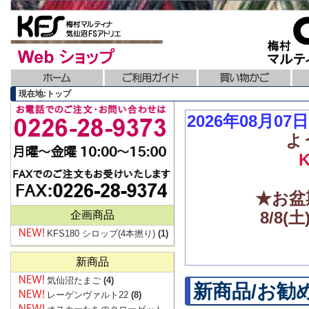
現在地:トップ
2026年08月0
よ
★お盆
8/8
企画商品
KFS180 シロップ(4本撚り)
(1)
新商品
気仙沼たまご
(4)
新商品/お勧
レーゲンヴァルト22
(8)