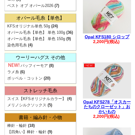
ベスト オブ オパール2026
(7)
ご注文
。.。:+* ゜ ゜゜
オパール毛糸【単色】
▲
KFSオリジナル単色 50g
(24)
オパール毛糸【単色】 単色 100g
(36)
弊社からの
Opal KFS180 シロップ
オパール毛糸【単色】 単色 150g
(9)
2,200円(税込)
迷惑メ
染色用毛糸
(4)
お手数ですが【@
ウーリーハグス その他
ご注文・お問
パッフィーモア
(8)
。.。:+* ゜ ゜゜
ラメ糸
(6)
ボッベル・コットン
(20)
ストレッチ毛糸
スイス【KFSオリジナルカラー】
(4)
Opal KFS278「オスカー
メリノシルクソックス
(5)
たちのクローゼット」お
【ご注文に関す
かいもの
2,200円(税込)
書籍・編み針・小物
・ご登録の際は
棒針・輪針
(18)
さい。
【四角い】棒針・輪針
(9)