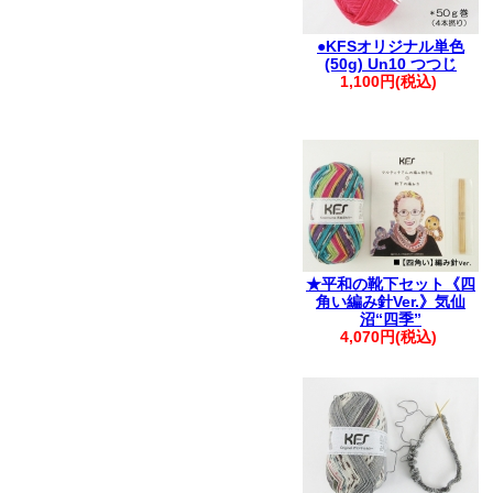
●KFSオリジナル単色
(50g) Un10 つつじ
1,100円(税込)
★平和の靴下セット《四
角い編み針Ver.》気仙
沼“四季”
4,070円(税込)