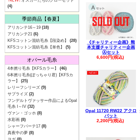
オスカーたちのクローゼット
ご協
(4)
季節商品【春夏】
アリカンテ16～19
(18)
アリカンテ21
(6)
KFSコットン混紡毛糸【段染め】
(28)
《チャリティー企画》熊
KFSコットン混紡毛糸【単色】
(5)
本支援チャリティー企画
Ⓐセット
6,600円(税込)
オパール毛糸
4本撚り毛糸【KFSカラー】
(46)
6本撚り毛糸(ぽっちゃり君)【KFSカ
▼
価
ラー】
(25)
レリーフシリーズ
(9)
サプライズ
(2)
フンデルトヴァッサー作品によるOpal
地震の影響で一
毛糸 I～IV
(32)
Opal 11720 RW22 アクロ
ヴァン・ゴッホ
(8)
最新の配送状
バット
水彩画
(8)
2,200円(税込)
シャーフパーテ17
(8)
【重要】Pay
真夜中の夢
(8)
ヨガ
(8)