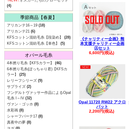
オスカーたちのクローゼット
ご協
(4)
季節商品【春夏】
アリカンテ16～19
(18)
アリカンテ21
(6)
KFSコットン混紡毛糸【段染め】
(28)
《チャリティー企画》熊
KFSコットン混紡毛糸【単色】
(5)
本支援チャリティー企画
Ⓐセット
6,600円(税込)
オパール毛糸
4本撚り毛糸【KFSカラー】
(46)
6本撚り毛糸(ぽっちゃり君)【KFSカ
▼
価
ラー】
(25)
レリーフシリーズ
(9)
サプライズ
(2)
フンデルトヴァッサー作品によるOpal
地震の影響で一
毛糸 I～IV
(32)
Opal 11720 RW22 アクロ
ヴァン・ゴッホ
(8)
最新の配送状
バット
水彩画
(8)
2,200円(税込)
シャーフパーテ17
(8)
【重要】Pay
真夜中の夢
(8)
ヨガ
(8)