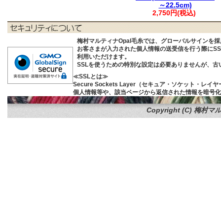
～22.5cm)
2,750円(税込)
梅村マルティナOpal毛糸では、グローバルサインを
お客さまが入力された個人情報の送受信を行う際にSSL (S
利用いただけます。
SSLを使うための特別な設定は必要ありませんが、
≪SSLとは≫
Secure Sockets Layer（セキュア・ソケ
個人情報等や、該当ページから返信された情報を暗号化
Copyright (C)
梅村マル