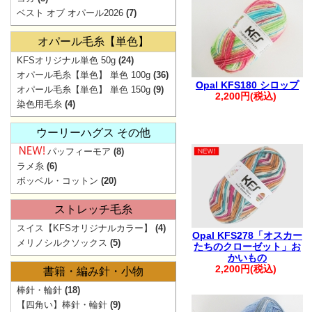
ベスト オブ オパール2026
(7)
ご注文
。.。:+* ゜ ゜゜
オパール毛糸【単色】
▲
KFSオリジナル単色 50g
(24)
オパール毛糸【単色】 単色 100g
(36)
弊社からの
Opal KFS180 シロップ
オパール毛糸【単色】 単色 150g
(9)
2,200円(税込)
迷惑メ
染色用毛糸
(4)
お手数ですが【@
ウーリーハグス その他
ご注文・お問
パッフィーモア
(8)
。.。:+* ゜ ゜゜
ラメ糸
(6)
ボッベル・コットン
(20)
ストレッチ毛糸
スイス【KFSオリジナルカラー】
(4)
Opal KFS278「オスカー
メリノシルクソックス
(5)
たちのクローゼット」お
【ご注文に関す
かいもの
2,200円(税込)
書籍・編み針・小物
・ご登録の際は
棒針・輪針
(18)
さい。
【四角い】棒針・輪針
(9)