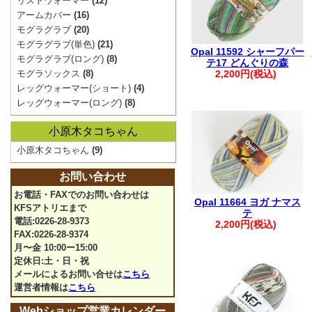
リストウォーマー
(12)
アームカバー
(16)
モグラグラブ
(20)
モグラグラブ(単色)
(21)
Opal 11592 シャーフパー
モグラグラブ(ロング)
(8)
テ17 どんぐりの森
モグラソックス
(8)
2,200円(税込)
レッグウォーマー(ショート)
(4)
レッグウォーマー(ロング)
(8)
小原木タコちゃん
小原木タコちゃん
(9)
お問い合わせ
お電話・FAXでのお問い合わせは
Opal 11664 ヨガ ナマス
KFSアトリエまで
テ
電話:0226-28-9373
2,200円(税込)
FAX:0226-28-9374
月〜金 10:00ー15:00
定休日:土・日・祝
メールによるお問い合せは
こちら
運営者情報は
こちら
Webショップ営業カレンダー