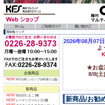
現在地:トップ
2026年08月0
よ
★お盆
8/8
企画商品
KFS180 シロップ(4本撚り)
(1)
新商品
気仙沼たまご
(4)
新商品/お勧
レーゲンヴァルト22
(8)