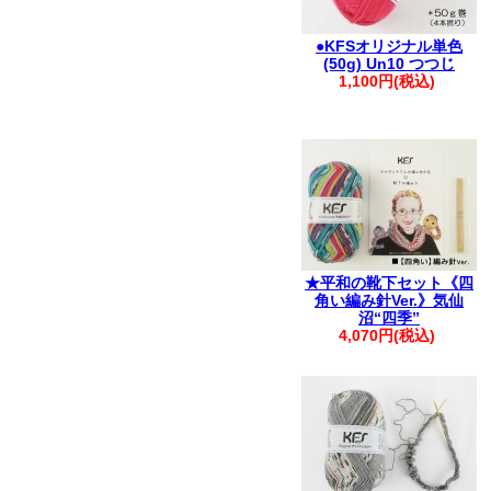
●KFSオリジナル単色
(50g) Un10 つつじ
1,100円(税込)
★平和の靴下セット《四
角い編み針Ver.》気仙
沼“四季”
4,070円(税込)