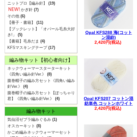
・ご注文後は、
ニットプロ【編み針】
(19)
確認ください。
かぎ針
(7)
その他
(6)
※購入履歴に記
【冊子・書籍】
(11)
ざいますので、
【ブックレット】「オパール毛糸大好
Opal KFS288 海(コット
き!」
(5)
・ご入金後のご
ン混紡)
【書籍】毛糸だま
(4)
2,420円(税込)
・商品の取り置
KFSマスキングテープ
(17)
承ください。
編み物キット【初心者向け】
・着日指定は、
ネックウォーマースターターキット
※1週間を超え
《四角い編み針Ver.》
(8)
ます。
腹巻帽子の編み方セット《四角い編み
・複数回に分け
針Ver.》
(4)
腹巻帽子の編み方セット【ぽっちゃり
文につきまして
Opal KFS207 コットン混
君】《四角い編み針Ver.》
(4)
います。
紡単色 コットンホワイト
2,420円(税込)
編み物キット
その際は、メー
気仙沼ゼブラ編みぐるみ
(1)
す。
オスカーキット
(8)
・お振込みで複
かごめ編みネックウォーマーセット