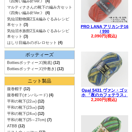
ご注文も1件に
《四角い編み針Ver.》
(4)
マルティナさんの靴下の編み方セット
・自動返信メー
《四角い編み針Ver.》
(4)
ご連絡ください
気仙沼動物園2玉&編みぐるみレシピ
本セット
(3)
※※弊社からの
PRO LANA アリカンテ16
気仙沼水族館2玉&編みぐるみレシピ
/ 990
入りますが、破
2,090円(税込)
本セット
(3)
す。
はしり目編みのボレロセット
(4)
※※
ボッティーズ
Bottiesボッティーズ(靴底)
(12)
Bottiesボッティーズ(中敷き)
(12)
。.。:+* ゜ ゜゜ 
ニット製品
腹巻帽子
(12)
Opal 5431 ヴァン・ゴッ
ホ 「夜のカフェテラス」
腹巻帽子(オンパレード)
(4)
2,200円(税込)
平和の靴下(22㎝)
(12)
平和の靴下(23㎝)
(12)
平和の靴下(24㎝)
(12)
平和の靴下(25～27cm)
(7)
ATBB
(12)