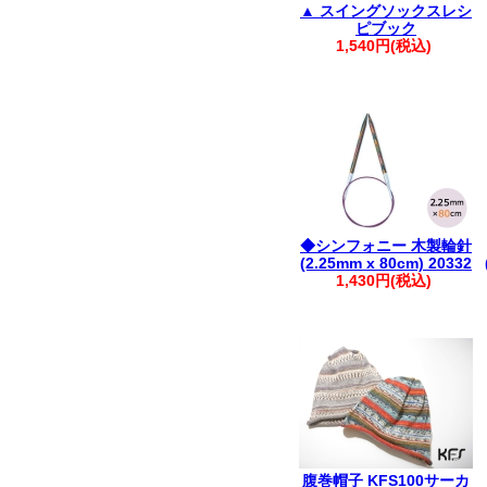
▲ スイングソックスレシ
ピブック
1,540円(税込)
◆シンフォニー 木製輪針
(2.25mm x 80cm) 20332
1,430円(税込)
腹巻帽子 KFS100サーカ