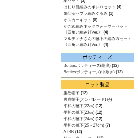
本セット
(3)
はしり目編みのボレロセット
(4)
気仙沼ゼブラ編みぐるみ
(1)
オスカーキット
(8)
かごめ編みネックウォーマーセット
《四角い編み針Ver.》
(4)
マルティナさんの靴下の編み方セット
《四角い編み針Ver.》
(4)
ボッティーズ
Bottiesボッティーズ(靴底)
(12)
Bottiesボッティーズ(中敷き)
(12)
ニット製品
腹巻帽子
(12)
腹巻帽子(オンパレード)
(4)
平和の靴下(22㎝)
(12)
平和の靴下(23㎝)
(12)
平和の靴下(24㎝)
(12)
平和の靴下(25～27cm)
(7)
ATBB
(12)