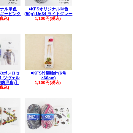
ジナル単色
●KFSオリジナル単色
2 ピギーピンク
(50g) Un34 ライトグレー
(税込)
1,100円(税込)
のボレロセ
■KFS竹製輪針(6号
1 ツヴェル
×60cm)
混紡毛糸)】
1,100円(税込)
(税込)