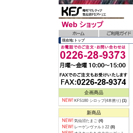
現在地:トップ
企画商品
KFS180 シロップ(4本撚り)
(1)
新商品
気仙沼たまご
(4)
レーゲンヴァルト22
(8)