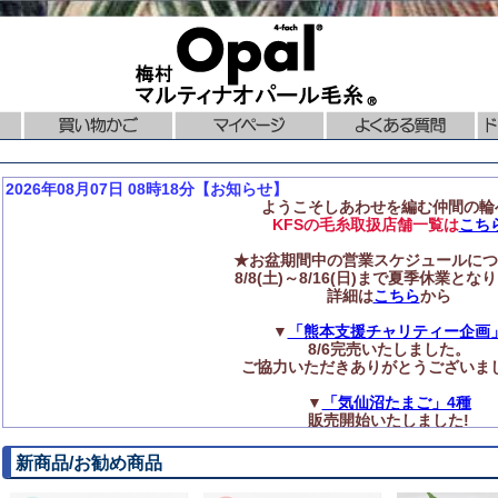
2026年08月07日 08時18分【お知らせ】
ようこそしあわせを編む仲間の輪
KFSの毛糸取扱店舗一覧は
こち
★お盆期間中の営業スケジュールにつ
8/8(土)～8/16(日)まで夏季休業とな
詳細は
こちら
から
▼
「熊本支援チャリティー企画
8/6完売いたしました。
ご協力いただきありがとうございま
▼
「気仙沼たまご」4種
販売開始いたしました!
◆再入荷のお知らせ
新商品/お勧め商品
ニットプロ【編み針】各種
再入荷いたしました!