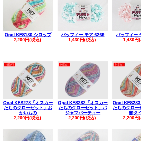
※1週間を超える場合は取り置き扱いとなり、対応いたしかねます。
・複数回に分けてご注文いただいた場合、同日発送となるご注文につ
く場合がございます。
その際は、メールにて【同梱完了しました】とご案内いたします。
・お振込みで複数のご注文を一括でご入金いただいた場合は、ご注文
・自動返信メールが届かない場合は、お手数ですがお電話にてご連絡
※※弊社からの心当たりのないメールが届いた際は、誠に恐れ入りま
Opal KFS180 シロップ
パッフィー モア 6269
パッフィー モ
申し上げます。
2,200円(税込)
1,430円(税込)
1,430円
※※
。.。:+* ゜ ゜゜ *+:。.。:+* ゜ ゜゜ *+:。.。.。:+* ゜ ゜゜+
Opal KFS278「オスカー
Opal KFS282「オスカー
Opal KFS2
たちのクローゼット」お
たちのクローゼット」パ
たちのクロー
かいもの
ジャマパーティー
書タ
2,200円(税込)
2,200円(税込)
2,200円