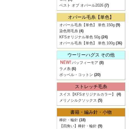
ベスト オブ オパール2026
(7)
オパール毛糸【単色】
オパール毛糸【単色】 単色 150g
(9)
染色用毛糸
(4)
KFSオリジナル単色 50g
(24)
オパール毛糸【単色】 単色 100g
(36)
ウーリーハグス その他
パッフィーモア
(8)
ラメ糸
(6)
ボッベル・コットン
(20)
ストレッチ毛糸
スイス【KFSオリジナルカラー】
(4)
メリノシルクソックス
(5)
書籍・編み針・小物
棒針・輪針
(18)
【四角い】棒針・輪針
(9)