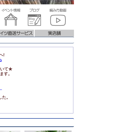
へ!
ら
いて★
ります。
」
した。