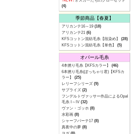
オスカーたちのクローゼット
(4)
季節商品【春夏】
アリカンテ16～19
(18)
アリカンテ21
(6)
KFSコットン混紡毛糸【段染め】
(28)
KFSコットン混紡毛糸【単色】
(5)
オパール毛糸
4本撚り毛糸【KFSカラー】
(46)
6本撚り毛糸(ぽっちゃり君)【KFSカ
ラー】
(25)
レリーフシリーズ
(9)
サプライズ
(2)
フンデルトヴァッサー作品によるOpal
毛糸 I～IV
(32)
ヴァン・ゴッホ
(8)
水彩画
(8)
シャーフパーテ17
(8)
真夜中の夢
(8)
ヨガ
(8)