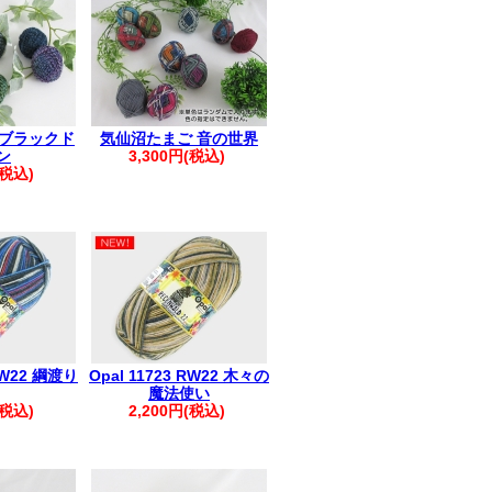
日実施)
発生しています
輸お知らせ
※
ていない場合がございます
 ブラックド
気仙沼たまご 音の世界
ださい。
ン
3,300円(税込)
。:+* ゜ ゜゜ *+
(税込)
へ▲
へのご返信が
います
受信許可設定のうえ
い申し上げます
。:+* ゜ ゜゜ *+
 RW22 綱渡り
Opal 11723 RW22 木々の
魔法使い
ださい。
(税込)
2,200円(税込)
すので、改めてご注文をお願いいたしま
い。