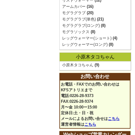
リストウォーマー
(12)
アームカバー
(16)
モグラグラブ
(20)
モグラグラブ(単色)
(21)
モグラグラブ(ロング)
(8)
モグラソックス
(8)
レッグウォーマー(ショート)
(4)
レッグウォーマー(ロング)
(8)
小原木タコちゃん
小原木タコちゃん
(9)
お問い合わせ
お電話・FAXでのお問い合わせは
KFSアトリエまで
電話:0226-28-9373
FAX:0226-28-9374
月〜金 10:00ー15:00
定休日:土・日・祝
メールによるお問い合せは
こちら
運営者情報は
こちら
Webショップ営業カレンダー