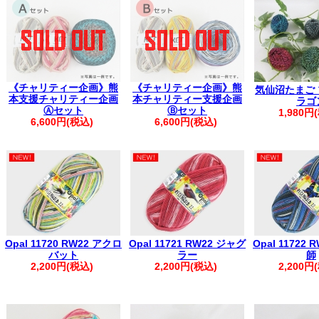
▼
価格改定のお知らせ
(2026年7月1
【配送につきまして】
地震の影響で一部地域に配送遅延・出荷停止が
最新の配送状況をご確認ください※
ヤマト運
【重要】PayPay決済エラーにより、ご注文が完了し
《チャリティー企画》熊
《チャリティー企画》熊
気仙沼たまご
ご注文前に、
ご利用ガイド
をご確認く
本支援チャリティー企画
本チャリティー支援企画
ラゴ
。.。:+* ゜ ゜゜ *+:。.。:+* ゜ ゜゜ *+:。.。.
Ⓐセット
Ⓑセット
1,980円
▲フリーメールをご利用のお客様
6,600円(税込)
6,600円(税込)
弊社からの自動返信メールやお問い合わせ
迷惑メールとして扱われる場合がござ
お手数ですが【@kfsamimono.com】を
ご注文・お問い合わせいただきますようお願
。.。:+* ゜ ゜゜ *+:。.。:+* ゜ ゜゜ *+:。.。.
【お客様へお願い】
【ご注文に関するご案内】
Opal 11720 RW22 アクロ
Opal 11721 RW22 ジャグ
Opal 11722
・ご登録の際は、ご住所に番地の記載漏れがないかご確認ください。
バット
ラー
師
・ご注文後は、マイページの「購入履歴を見る」より内容をご確認く
2,200円(税込)
2,200円(税込)
2,200円
※購入履歴に記載がない場合は、ご注文が未確定の可能性がございま
す。
・ご入金後のご注文内容の変更はご遠慮いただいております。
・商品の取り置きは承っておりませんので、あらかじめご了承くださ
・着日指定は、ご購入日より1週間以内で承っております。