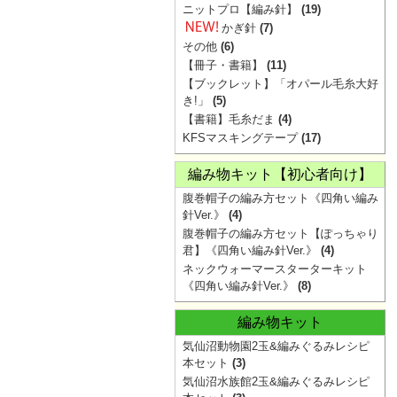
ニットプロ【編み針】
(19)
かぎ針
(7)
その他
(6)
【冊子・書籍】
(11)
【ブックレット】「オパール毛糸大好
き!」
(5)
【書籍】毛糸だま
(4)
KFSマスキングテープ
(17)
編み物キット【初心者向け】
腹巻帽子の編み方セット《四角い編み
針Ver.》
(4)
腹巻帽子の編み方セット【ぽっちゃり
君】《四角い編み針Ver.》
(4)
ネックウォーマースターターキット
《四角い編み針Ver.》
(8)
編み物キット
気仙沼動物園2玉&編みぐるみレシピ
本セット
(3)
気仙沼水族館2玉&編みぐるみレシピ