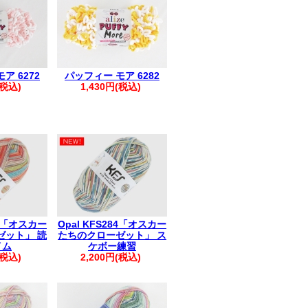
きましては、まとめて発送させていただ
も1件におまとめさせていただきます。
ください。
すが、破棄していただきますようお願い
ア 6272
パッフィー モア 6282
(税込)
1,430円(税込)
83「オスカー
Opal KFS284「オスカー
ゼット」 読
たちのクローゼット」 ス
イム
ケボー練習
(税込)
2,200円(税込)