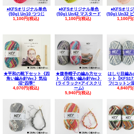
●KFSオリジナル単色
●KFSオリジナル単色
●KFSオリ
(50g) Un10 つつじ
(50g) Un42 マスタード
(50g) Un3
1,100円(税込)
1,100円(税込)
1,100円
★平和の靴下セット《四
★腹巻帽子の編み方セッ
はしり目編み
角い編み針Ver.》気仙
ト 《四角い編み針Ver.》
ット【KFS17
沼“四季”
(ライラック×アイスクリ
フ(コットン
4,070円(税込)
ーム)
4,840円
5,940円(税込)