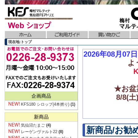
現在地:トップ
2026年08月0
よ
★お盆
8/8
企画商品
KFS180 シロップ(4本撚り)
(1)
新商品
気仙沼たまご
(4)
新商品/お勧
レーゲンヴァルト22
(8)