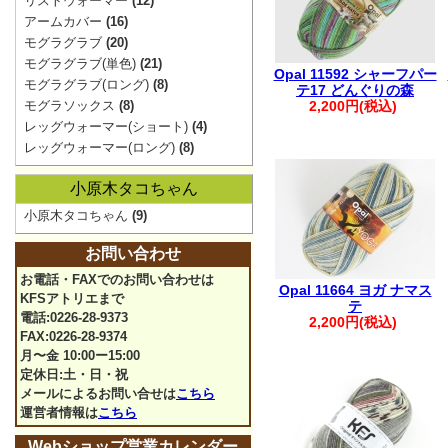
リストウォーマー
(12)
アームカバー
(16)
モグラグラブ
(20)
モグラグラブ(単色)
(21)
Opal 11592 シャーフパー
モグラグラブ(ロング)
(8)
テ17 どんぐりの森
モグラソックス
(8)
2,200円(税込)
レッグウォーマー(ショート)
(4)
レッグウォーマー(ロング)
(8)
小原木タコちゃん
小原木タコちゃん
(9)
お問い合わせ
お電話・FAXでのお問い合わせは
Opal 11664 ヨガ ナマス
KFSアトリエまで
テ
電話:0226-28-9373
2,200円(税込)
FAX:0226-28-9374
月〜金 10:00ー15:00
定休日:土・日・祝
メールによるお問い合せは
こちら
運営者情報は
こちら
Webショップ営業カレンダー