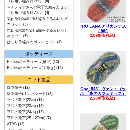
ご注文も1件に
《四角い編み針Ver.》
(4)
マルティナさんの靴下の編み方セット
・自動返信メー
《四角い編み針Ver.》
(4)
ご連絡ください
気仙沼動物園2玉&編みぐるみレシピ
本セット
(3)
※※弊社からの
PRO LANA アリカンテ16
気仙沼水族館2玉&編みぐるみレシピ
/ 990
入りますが、破
2,090円(税込)
本セット
(3)
す。
はしり目編みのボレロセット
(4)
※※
ボッティーズ
Bottiesボッティーズ(靴底)
(12)
Bottiesボッティーズ(中敷き)
(12)
。.。:+* ゜ ゜゜ 
ニット製品
腹巻帽子
(12)
Opal 5431 ヴァン・ゴッ
ホ 「夜のカフェテラス」
腹巻帽子(オンパレード)
(4)
2,200円(税込)
平和の靴下(22㎝)
(12)
平和の靴下(23㎝)
(12)
平和の靴下(24㎝)
(12)
平和の靴下(25～27cm)
(7)
ATBB
(12)