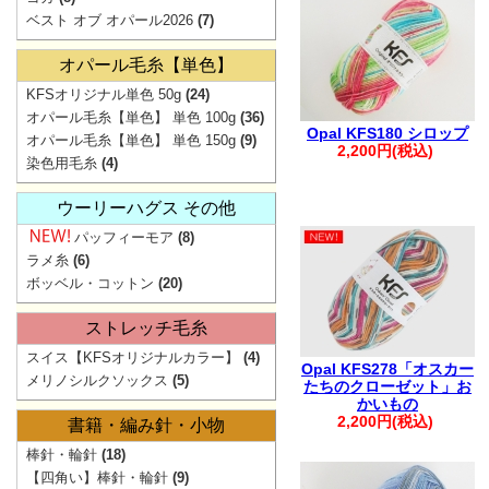
ベスト オブ オパール2026
(7)
ご注文
。.。:+* ゜ ゜゜
オパール毛糸【単色】
▲
KFSオリジナル単色 50g
(24)
オパール毛糸【単色】 単色 100g
(36)
弊社からの
Opal KFS180 シロップ
オパール毛糸【単色】 単色 150g
(9)
2,200円(税込)
迷惑メ
染色用毛糸
(4)
お手数ですが【@
ウーリーハグス その他
ご注文・お問
パッフィーモア
(8)
。.。:+* ゜ ゜゜
ラメ糸
(6)
ボッベル・コットン
(20)
ストレッチ毛糸
スイス【KFSオリジナルカラー】
(4)
Opal KFS278「オスカー
メリノシルクソックス
(5)
たちのクローゼット」お
【ご注文に関す
かいもの
2,200円(税込)
書籍・編み針・小物
・ご登録の際は
棒針・輪針
(18)
さい。
【四角い】棒針・輪針
(9)