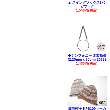
▲ スイングソックスレシ
ピブック
1,540円(税込)
◆シンフォニー 木製輪針
(2.25mm x 80cm) 20332
1,430円(税込)
腹巻帽子 KFS100サーカ