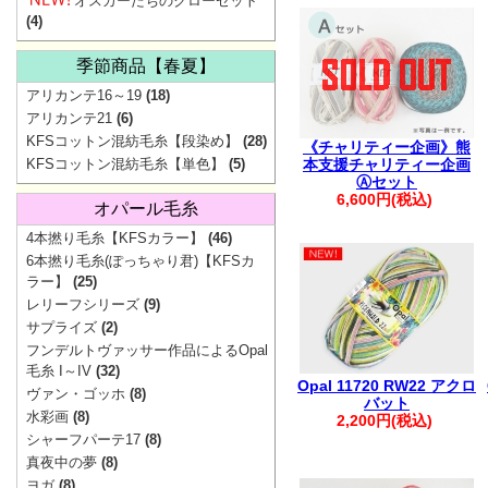
オスカーたちのクローゼット
ご協
(4)
季節商品【春夏】
アリカンテ16～19
(18)
アリカンテ21
(6)
KFSコットン混紡毛糸【段染め】
(28)
《チャリティー企画》熊
KFSコットン混紡毛糸【単色】
(5)
本支援チャリティー企画
Ⓐセット
6,600円(税込)
オパール毛糸
4本撚り毛糸【KFSカラー】
(46)
6本撚り毛糸(ぽっちゃり君)【KFSカ
▼
価
ラー】
(25)
レリーフシリーズ
(9)
サプライズ
(2)
フンデルトヴァッサー作品によるOpal
地震の影響で一
毛糸 I～IV
(32)
Opal 11720 RW22 アクロ
ヴァン・ゴッホ
(8)
最新の配送状
バット
水彩画
(8)
2,200円(税込)
シャーフパーテ17
(8)
【重要】Pay
真夜中の夢
(8)
ヨガ
(8)