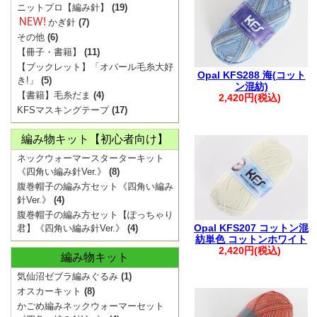
・ご注文後は、
ニットプロ【編み針】
(19)
確認ください。
かぎ針
(7)
その他
(6)
※購入履歴に記
【冊子・書籍】
(11)
ざいますので、
【ブックレット】「オパール毛糸大好
Opal KFS288 海(コット
き!」
(5)
・ご入金後のご
ン混紡)
【書籍】毛糸だま
(4)
2,420円(税込)
・商品の取り置
KFSマスキングテープ
(17)
承ください。
編み物キット【初心者向け】
・着日指定は、
ネックウォーマースターターキット
※1週間を超え
《四角い編み針Ver.》
(8)
ます。
腹巻帽子の編み方セット《四角い編み
・複数回に分け
針Ver.》
(4)
腹巻帽子の編み方セット【ぽっちゃり
文につきまして
Opal KFS207 コットン混
君】《四角い編み針Ver.》
(4)
います。
紡単色 コットンホワイト
2,420円(税込)
編み物キット
その際は、メー
気仙沼ゼブラ編みぐるみ
(1)
す。
オスカーキット
(8)
・お振込みで複
かごめ編みネックウォーマーセット