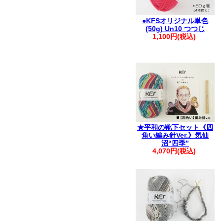
●KFSオリジナル単色
(50g) Un10 つつじ
1,100円(税込)
★平和の靴下セット《四
角い編み針Ver.》気仙
沼“四季”
4,070円(税込)