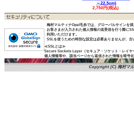
～22.5cm)
2,750円(税込)
梅村マルティナOpal毛糸では、グローバルサインを
お客さまが入力された個人情報の送受信を行う際にSSL (S
利用いただけます。
SSLを使うための特別な設定は必要ありませんが、
≪SSLとは≫
Secure Sockets Layer（セキュア・ソケ
個人情報等や、該当ページから返信された情報を暗号化
Copyright (C)
梅村マル