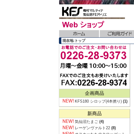
現在地:トップ
企画商品
KFS180 シロップ(4本撚り)
(1)
新商品
気仙沼たまご
(4)
レーゲンヴァルト22
(8)