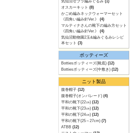
気仙沼ゼブラ編みぐるみ
(1)
オスカーキット
(8)
かごめ編みネックウォーマーセット
《四角い編み針Ver.》
(4)
マルティナさんの靴下の編み方セット
《四角い編み針Ver.》
(4)
気仙沼動物園2玉&編みぐるみレシピ
本セット
(3)
ボッティーズ
Bottiesボッティーズ(靴底)
(12)
Bottiesボッティーズ(中敷き)
(12)
ニット製品
腹巻帽子
(12)
腹巻帽子(オンパレード)
(4)
平和の靴下(22㎝)
(12)
平和の靴下(23㎝)
(12)
平和の靴下(24㎝)
(12)
平和の靴下(25～27cm)
(7)
ATBB
(12)