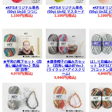
●KFSオリジナル単色
●KFSオリジナル単色
●KFSオリ
(50g) Un10 つつじ
(50g) Un42 マスタード
(50g) Un3
1,100円(税込)
1,100円(税込)
1,100円
★平和の靴下セット《四
★腹巻帽子の編み方セッ
はしり目編み
角い編み針Ver.》気仙
ト 《四角い編み針Ver.》
ット【KFS17
沼“四季”
(ライラック×アイスクリ
フ(コットン
4,070円(税込)
ーム)
4,840円
5,940円(税込)