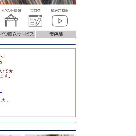
へ!
ら
いて★
ります。
」
した。