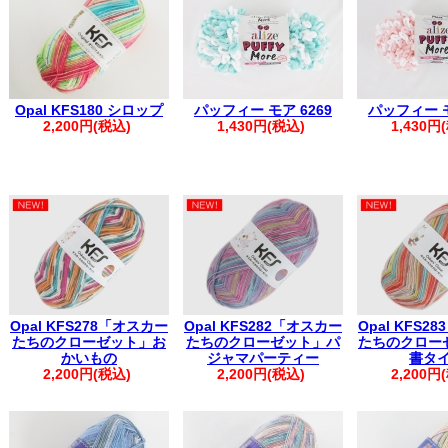
※1週間を超える場合は取り置き扱いとなり、対応いたしかねます。
・複数回に分けてご注文いただいた場合、同日発送となるご注文につ
く場合がございます。
その際は、メールにて【同梱完了しました】とご案内いたします。
・お振込みで複数のご注文を一括でご入金いただいた場合は、ご注文
・自動返信メールが届かない場合は、お手数ですがお電話にてご連絡
※※弊社からの心当たりのないメールが届いた際は、誠に恐れ入りま
Opal KFS180 シロップ
パッフィー モア 6269
パッフィー モ
申し上げます。
2,200円(税込)
1,430円(税込)
1,430円
※※
。.。:+* ゜ ゜゜ *+:。.。:+* ゜ ゜゜ *+:。.。.。:+* ゜ ゜゜+
Opal KFS278「オスカー
Opal KFS282「オスカー
Opal KFS2
たちのクローゼット」お
たちのクローゼット」パ
たちのクロー
かいもの
ジャマパーティー
書タ
2,200円(税込)
2,200円(税込)
2,200円