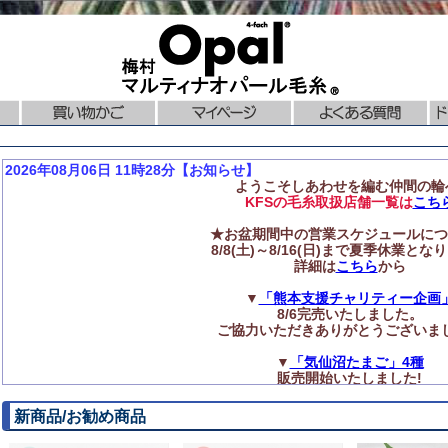
2026年08月06日 11時28分【お知らせ】
ようこそしあわせを編む仲間の輪
KFSの毛糸取扱店舗一覧は
こち
★お盆期間中の営業スケジュールにつ
8/8(土)～8/16(日)まで夏季休業とな
詳細は
こちら
から
▼
「熊本支援チャリティー企画
8/6完売いたしました。
ご協力いただきありがとうございま
▼
「気仙沼たまご」4種
販売開始いたしました!
◆再入荷のお知らせ
新商品/お勧め商品
ニットプロ【編み針】各種
再入荷いたしました!