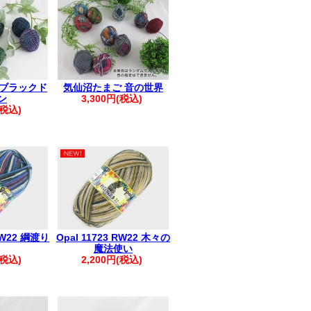
日実施)
発生しています
輸お知らせ
※
ていない場合がございます
 ブラックド
気仙沼たまご 音の世界
ださい。
ン
3,300円(税込)
。:+* ゜ ゜゜ *+
(税込)
へ▲
へのご返信が
います
受信許可設定のうえ
い申し上げます
。:+* ゜ ゜゜ *+
 RW22 綱渡り
Opal 11723 RW22 木々の
魔法使い
ださい。
(税込)
2,200円(税込)
すので、改めてご注文をお願いいたしま
い。