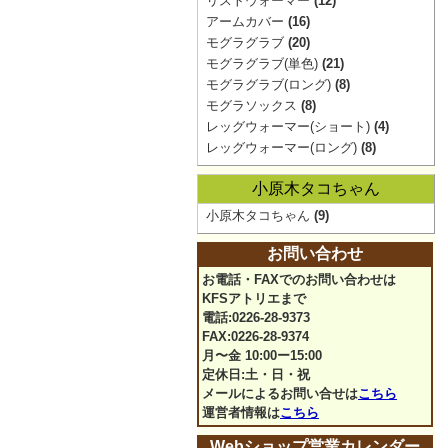
リストウォーマー
(12)
アームカバー
(16)
モグラグラブ
(20)
モグラグラブ(単色)
(21)
モグラグラブ(ロング)
(8)
モグラソックス
(8)
レッグウォーマー(ショート)
(4)
レッグウォーマー(ロング)
(8)
小原木タコちゃん
小原木タコちゃん
(9)
お問い合わせ
お電話・FAXでのお問い合わせは
KFSアトリエまで
電話:0226-28-9373
FAX:0226-28-9374
月〜金 10:00ー15:00
定休日:土・日・祝
メールによるお問い合せは
こちら
運営者情報は
こちら
Webショップ営業カレンダー