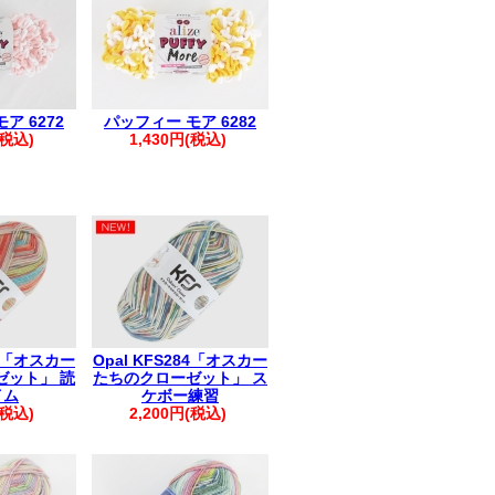
きましては、まとめて発送させていただ
も1件におまとめさせていただきます。
ください。
すが、破棄していただきますようお願い
ア 6272
パッフィー モア 6282
(税込)
1,430円(税込)
83「オスカー
Opal KFS284「オスカー
ゼット」 読
たちのクローゼット」 ス
イム
ケボー練習
(税込)
2,200円(税込)