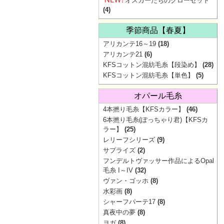
オスカーたちのクローゼット
(4)
季節商品【春夏】
アリカンテ16～19
(18)
アリカンテ21
(6)
KFSコットン混紡毛糸【段染め】
(28)
KFSコットン混紡毛糸【単色】
(5)
オパール毛糸
4本撚り毛糸【KFSカラー】
(46)
6本撚り毛糸(ぽっちゃり君)【KFSカ
ラー】
(25)
レリーフシリーズ
(9)
サプライズ
(2)
フンデルトヴァッサー作品によるOpal
毛糸 I～IV
(32)
ヴァン・ゴッホ
(8)
水彩画
(8)
シャーフパーテ17
(8)
真夜中の夢
(8)
ヨガ
(8)