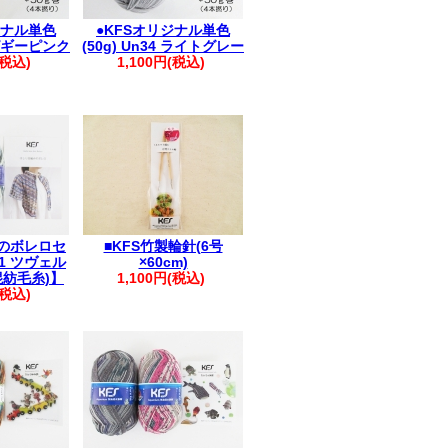
ジナル単色
●KFSオリジナル単色
2 ピギーピンク
(50g) Un34 ライトグレー
(税込)
1,100円(税込)
のボレロセ
■KFS竹製輪針(6号
1 ツヴェル
×60cm)
混紡毛糸)】
1,100円(税込)
(税込)