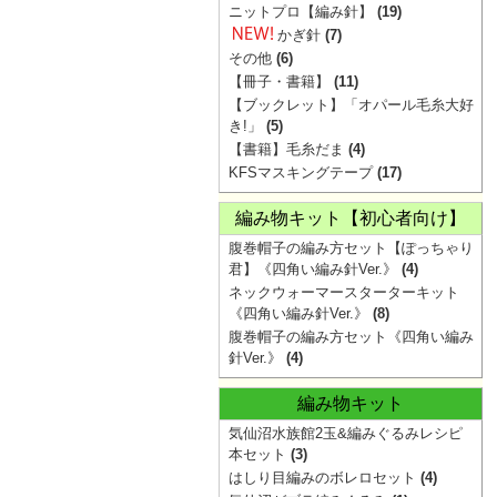
ニットプロ【編み針】
(19)
かぎ針
(7)
その他
(6)
【冊子・書籍】
(11)
【ブックレット】「オパール毛糸大好
き!」
(5)
【書籍】毛糸だま
(4)
KFSマスキングテープ
(17)
編み物キット【初心者向け】
腹巻帽子の編み方セット【ぽっちゃり
君】《四角い編み針Ver.》
(4)
ネックウォーマースターターキット
《四角い編み針Ver.》
(8)
腹巻帽子の編み方セット《四角い編み
針Ver.》
(4)
編み物キット
気仙沼水族館2玉&編みぐるみレシピ
本セット
(3)
はしり目編みのボレロセット
(4)