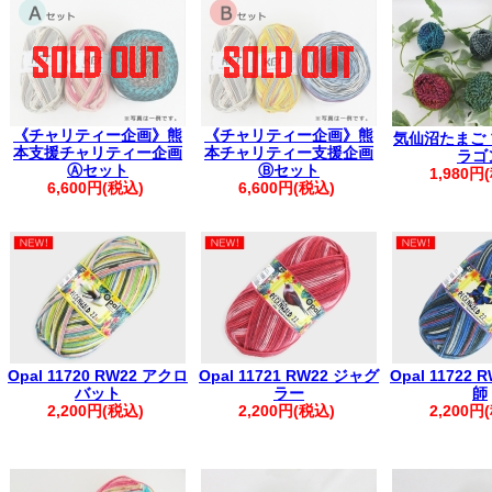
▼
価格改定のお知らせ
(2026年7月1
【配送につきまして】
地震の影響で一部地域に配送遅延・出荷停止が
最新の配送状況をご確認ください※
ヤマト運
【重要】PayPay決済エラーにより、ご注文が完了し
《チャリティー企画》熊
《チャリティー企画》熊
気仙沼たまご
ご注文前に、
ご利用ガイド
をご確認く
本支援チャリティー企画
本チャリティー支援企画
ラゴ
。.。:+* ゜ ゜゜ *+:。.。:+* ゜ ゜゜ *+:。.。.
Ⓐセット
Ⓑセット
1,980円
▲フリーメールをご利用のお客様
6,600円(税込)
6,600円(税込)
弊社からの自動返信メールやお問い合わせ
迷惑メールとして扱われる場合がござ
お手数ですが【@kfsamimono.com】を
ご注文・お問い合わせいただきますようお願
。.。:+* ゜ ゜゜ *+:。.。:+* ゜ ゜゜ *+:。.。.
【お客様へお願い】
【ご注文に関するご案内】
Opal 11720 RW22 アクロ
Opal 11721 RW22 ジャグ
Opal 11722
・ご登録の際は、ご住所に番地の記載漏れがないかご確認ください。
バット
ラー
師
・ご注文後は、マイページの「購入履歴を見る」より内容をご確認く
2,200円(税込)
2,200円(税込)
2,200円
※購入履歴に記載がない場合は、ご注文が未確定の可能性がございま
す。
・ご入金後のご注文内容の変更はご遠慮いただいております。
・商品の取り置きは承っておりませんので、あらかじめご了承くださ
・着日指定は、ご購入日より1週間以内で承っております。