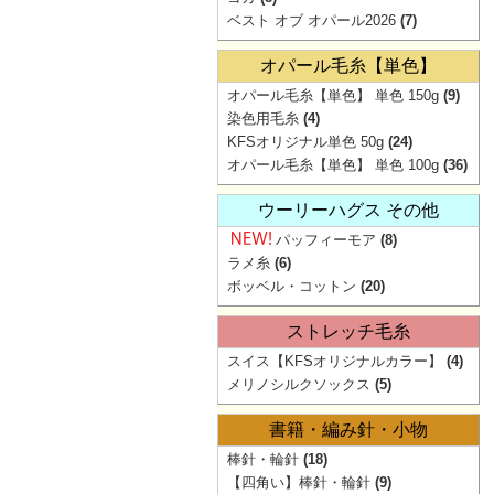
ベスト オブ オパール2026
(7)
オパール毛糸【単色】
オパール毛糸【単色】 単色 150g
(9)
染色用毛糸
(4)
KFSオリジナル単色 50g
(24)
オパール毛糸【単色】 単色 100g
(36)
ウーリーハグス その他
パッフィーモア
(8)
ラメ糸
(6)
ボッベル・コットン
(20)
ストレッチ毛糸
スイス【KFSオリジナルカラー】
(4)
メリノシルクソックス
(5)
書籍・編み針・小物
棒針・輪針
(18)
【四角い】棒針・輪針
(9)