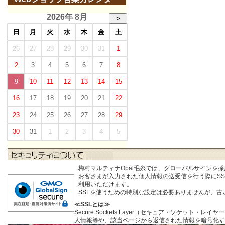
2026年 8月
>
日
月
火
水
木
金
土
26
27
28
29
30
31
1
2
3
4
5
6
7
8
9
10
11
12
13
14
15
16
17
18
19
20
21
22
23
24
25
26
27
28
29
30
31
1
2
3
4
5
梅村マルティナOpal毛糸では、グローバルサインを
お客さまが入力された個人情報の送受信を行う際にSSL (S
利用いただけます。
SSLを使うための特別な設定は必要ありませんが、
≪SSLとは≫
Secure Sockets Layer（セキュア・ソケ
人情報等や、該当ページから返信された情報を暗号化す