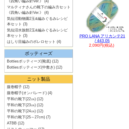
《四角い編み針Ver.》
(4)
マルティナさんの靴下の編み方セット
《四角い編み針Ver.》
(4)
気仙沼動物園2玉&編みぐるみレシピ
本セット
(3)
気仙沼水族館2玉&編みぐるみレシピ
本セット
(3)
PRO LANA アリカンテ21
/ 443.05
はしり目編みのボレロセット
(4)
2,090円(税込)
ボッティーズ
Bottiesボッティーズ(靴底)
(12)
Bottiesボッティーズ(中敷き)
(12)
ニット製品
腹巻帽子
(12)
腹巻帽子(オンパレード)
(4)
平和の靴下(22㎝)
(12)
平和の靴下(23㎝)
(12)
平和の靴下(24㎝)
(12)
平和の靴下(25～27cm)
(7)
ATBB
(12)