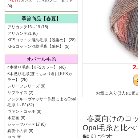
オスカーたちのクローゼット
(4)
季節商品【春夏】
アリカンテ16～19
(18)
アリカンテ21
(6)
KFSコットン混紡毛糸【段染め】
(28)
KFSコットン混紡毛糸【単色】
(5)
オパール毛糸
2
4本撚り毛糸【KFSカラー】
(46)
6本撚り毛糸(ぽっちゃり君)【KFSカ
ラー】
(25)
レリーフシリーズ
(9)
サプライズ
(2)
お気に入り(3人)に追
フンデルトヴァッサー作品によるOpal
毛糸 I～IV
(32)
ヴァン・ゴッホ
(8)
春夏向けのコ
水彩画
(8)
シャーフパーテ17
(8)
Opal毛糸と
真夜中の夢
(8)
触りです。
ヨガ
(8)