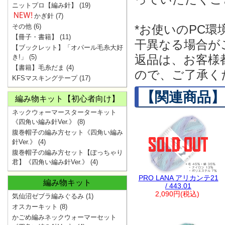
ニットプロ【編み針】
(19)
かぎ針
(7)
その他
(6)
*お使いのPC
【冊子・書籍】
(11)
干異なる場合が
【ブックレット】「オパール毛糸大好
返品は、お客様
き!」
(5)
【書籍】毛糸だま
(4)
ので、ご了承く
KFSマスキングテープ
(17)
【関連商品】
編み物キット【初心者向け】
ネックウォーマースターターキット
《四角い編み針Ver.》
(8)
腹巻帽子の編み方セット《四角い編み
針Ver.》
(4)
腹巻帽子の編み方セット【ぽっちゃり
君】《四角い編み針Ver.》
(4)
PRO LANA アリカンテ21
編み物キット
/ 443.01
2,090円(税込)
気仙沼ゼブラ編みぐるみ
(1)
オスカーキット
(8)
かごめ編みネックウォーマーセット