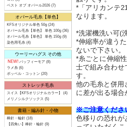
ベスト オブ オパール2026
(7)
*「アリカンテ2
なります。
オパール毛糸【単色】
KFSオリジナル単色 50g
(24)
オパール毛糸【単色】 単色 100g
(36)
*洗濯機洗い可(
オパール毛糸【単色】 単色 150g
(9)
*伸縮率が違う
染色用毛糸
(4)
ないで下さい。
ウーリーハグス その他
*糸ごとに伸縮
パッフィーモア
(8)
士で組み合わせ
ラメ糸
(6)
ボッベル・コットン
(20)
す。
他の毛糸と併用
ストレッチ毛糸
に差が出る場合
スイス【KFSオリジナルカラー】
(4)
メリノシルクソックス
(5)
※ご注意くださ
書籍・編み針・小物
色移りの恐れが
棒針・輪針
(18)
【四角い】棒針・輪針
(9)
っていただくこ