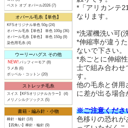
ベスト オブ オパール2026
(7)
*「アリカンテ2
なります。
オパール毛糸【単色】
KFSオリジナル単色 50g
(24)
オパール毛糸【単色】 単色 100g
(36)
*洗濯機洗い可(
オパール毛糸【単色】 単色 150g
(9)
*伸縮率が違う
染色用毛糸
(4)
ないで下さい。
ウーリーハグス その他
*糸ごとに伸縮
パッフィーモア
(8)
士で組み合わせ
ラメ糸
(6)
ボッベル・コットン
(20)
す。
他の毛糸と併用
ストレッチ毛糸
に差が出る場合
スイス【KFSオリジナルカラー】
(4)
メリノシルクソックス
(5)
※ご注意くださ
書籍・編み針・小物
色移りの恐れが
棒針・輪針
(18)
【四角い】棒針・輪針
(9)
っていただくこ