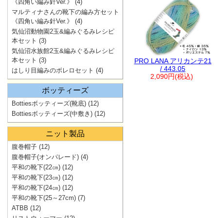
《四角い編み針Ver.》
(4)
マルティナさんの靴下の編み方セット
《四角い編み針Ver.》
(4)
気仙沼動物園2玉&編みぐるみレシピ
本セット
(3)
気仙沼水族館2玉&編みぐるみレシピ
本セット
(3)
PRO LANA アリカンテ21
/ 443.05
はしり目編みのボレロセット
(4)
2,090円(税込)
ボッティーズ
Bottiesボッティーズ(靴底)
(12)
Bottiesボッティーズ(中敷き)
(12)
ニット製品
腹巻帽子
(12)
腹巻帽子(オンパレード)
(4)
平和の靴下(22㎝)
(12)
平和の靴下(23㎝)
(12)
平和の靴下(24㎝)
(12)
平和の靴下(25～27cm)
(7)
ATBB
(12)