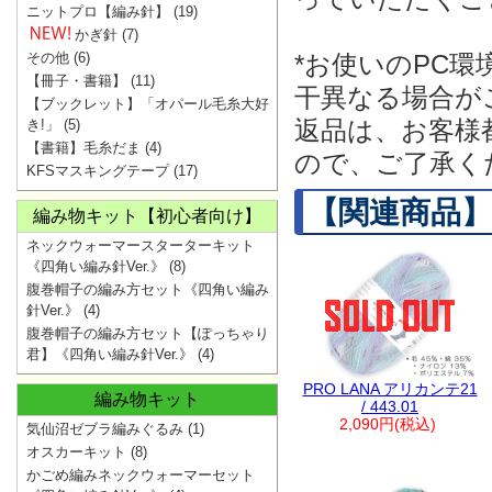
ニットプロ【編み針】
(19)
かぎ針
(7)
その他
(6)
*お使いのPC
【冊子・書籍】
(11)
干異なる場合が
【ブックレット】「オパール毛糸大好
返品は、お客様
き!」
(5)
【書籍】毛糸だま
(4)
ので、ご了承く
KFSマスキングテープ
(17)
【関連商品】
編み物キット【初心者向け】
ネックウォーマースターターキット
《四角い編み針Ver.》
(8)
腹巻帽子の編み方セット《四角い編み
針Ver.》
(4)
腹巻帽子の編み方セット【ぽっちゃり
君】《四角い編み針Ver.》
(4)
PRO LANA アリカンテ21
編み物キット
/ 443.01
2,090円(税込)
気仙沼ゼブラ編みぐるみ
(1)
オスカーキット
(8)
かごめ編みネックウォーマーセット