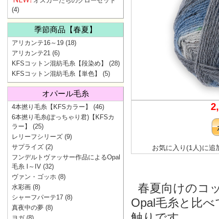
オスカーたちのクローゼット
(4)
季節商品【春夏】
アリカンテ16～19
(18)
アリカンテ21
(6)
KFSコットン混紡毛糸【段染め】
(28)
KFSコットン混紡毛糸【単色】
(5)
オパール毛糸
2
4本撚り毛糸【KFSカラー】
(46)
6本撚り毛糸(ぽっちゃり君)【KFSカ
ラー】
(25)
レリーフシリーズ
(9)
サプライズ
(2)
お気に入り(1人)に追
フンデルトヴァッサー作品によるOpal
毛糸 I～IV
(32)
ヴァン・ゴッホ
(8)
春夏向けのコ
水彩画
(8)
シャーフパーテ17
(8)
Opal毛糸と
真夜中の夢
(8)
触りです。
ヨガ
(8)