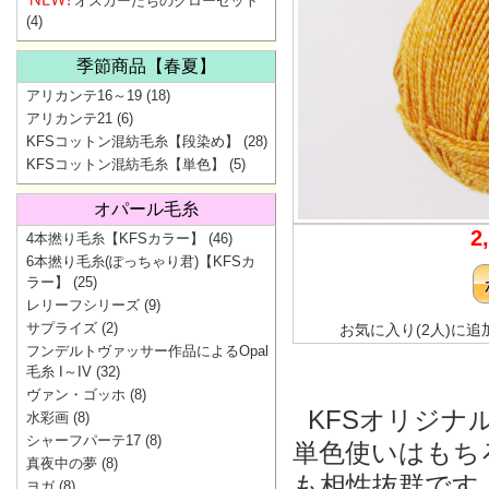
オスカーたちのクローゼット
(4)
季節商品【春夏】
アリカンテ16～19
(18)
アリカンテ21
(6)
KFSコットン混紡毛糸【段染め】
(28)
KFSコットン混紡毛糸【単色】
(5)
オパール毛糸
2
4本撚り毛糸【KFSカラー】
(46)
6本撚り毛糸(ぽっちゃり君)【KFSカ
ラー】
(25)
レリーフシリーズ
(9)
サプライズ
(2)
お気に入り(2人)に追
フンデルトヴァッサー作品によるOpal
毛糸 I～IV
(32)
ヴァン・ゴッホ
(8)
KFSオリジナ
水彩画
(8)
シャーフパーテ17
(8)
単色使いはもち
真夜中の夢
(8)
も相性抜群です
ヨガ
(8)