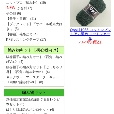
ニットプロ【編み針】
(19)
かぎ針
(7)
その他
(6)
【冊子・書籍】
(11)
【ブックレット】「オパール毛糸大好
き!」
(5)
Opal 11053 コットンプレ
ミアム単色 コットンカー
【書籍】毛糸だま
(4)
キ
KFSマスキングテープ
(17)
2,420円(税込)
編み物キット【初心者向け】
腹巻帽子の編み方セット《四角い編み
針Ver.》
(4)
腹巻帽子の編み方セット【ぽっちゃり
君】《四角い編み針Ver.》
(4)
ネックウォーマースターターキット
《四角い編み針Ver.》
(8)
編み物キット
気仙沼水族館2玉&編みぐるみレシピ
本セット
(3)
はしり目編みのボレロセット
(4)