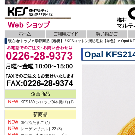
現在地:トップ > 季節商品【春夏】 / KFSコットン混紡毛糸【単色】 > Opal 
Opal KF
企画商品
KFS180 シロップ(4本撚り)
(1)
新商品
気仙沼たまご
(4)
レーゲンヴァルト22
(8)