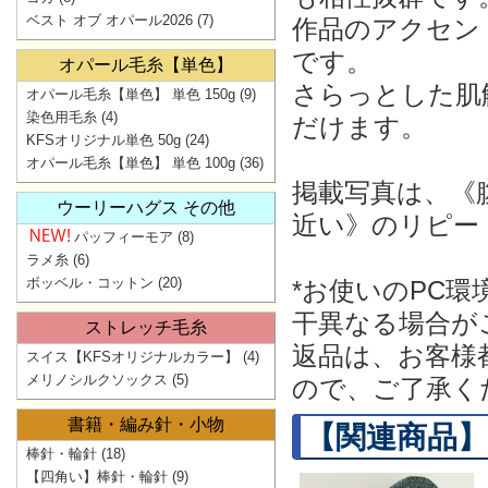
ベスト オブ オパール2026
(7)
作品のアクセン
です。
オパール毛糸【単色】
さらっとした肌
オパール毛糸【単色】 単色 150g
(9)
染色用毛糸
(4)
だけます。
KFSオリジナル単色 50g
(24)
オパール毛糸【単色】 単色 100g
(36)
掲載写真は、《
ウーリーハグス その他
近い》のリピー
パッフィーモア
(8)
ラメ糸
(6)
ボッベル・コットン
(20)
*お使いのPC
干異なる場合が
ストレッチ毛糸
返品は、お客様
スイス【KFSオリジナルカラー】
(4)
メリノシルクソックス
(5)
ので、ご了承く
書籍・編み針・小物
【関連商品】
棒針・輪針
(18)
【四角い】棒針・輪針
(9)