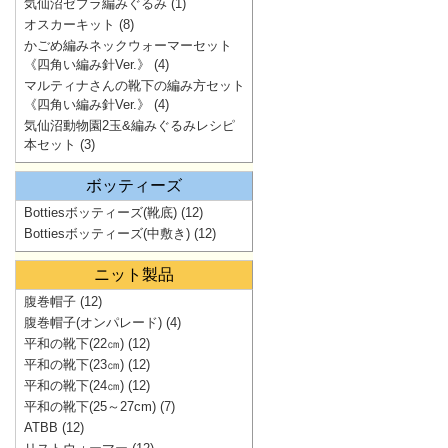
気仙沼ゼブラ編みぐるみ
(1)
オスカーキット
(8)
かごめ編みネックウォーマーセット
《四角い編み針Ver.》
(4)
マルティナさんの靴下の編み方セット
《四角い編み針Ver.》
(4)
気仙沼動物園2玉&編みぐるみレシピ
本セット
(3)
ボッティーズ
Bottiesボッティーズ(靴底)
(12)
Bottiesボッティーズ(中敷き)
(12)
ニット製品
腹巻帽子
(12)
腹巻帽子(オンパレード)
(4)
平和の靴下(22㎝)
(12)
平和の靴下(23㎝)
(12)
平和の靴下(24㎝)
(12)
平和の靴下(25～27cm)
(7)
ATBB
(12)