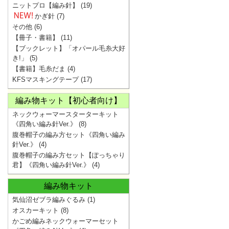
ニットプロ【編み針】
(19)
かぎ針
(7)
その他
(6)
【冊子・書籍】
(11)
【ブックレット】「オパール毛糸大好
き!」
(5)
【書籍】毛糸だま
(4)
KFSマスキングテープ
(17)
編み物キット【初心者向け】
ネックウォーマースターターキット
《四角い編み針Ver.》
(8)
腹巻帽子の編み方セット《四角い編み
針Ver.》
(4)
腹巻帽子の編み方セット【ぽっちゃり
君】《四角い編み針Ver.》
(4)
編み物キット
気仙沼ゼブラ編みぐるみ
(1)
オスカーキット
(8)
かごめ編みネックウォーマーセット