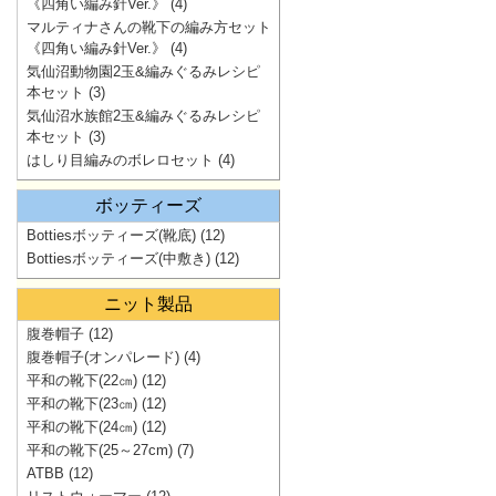
《四角い編み針Ver.》
(4)
マルティナさんの靴下の編み方セット
《四角い編み針Ver.》
(4)
気仙沼動物園2玉&編みぐるみレシピ
本セット
(3)
気仙沼水族館2玉&編みぐるみレシピ
本セット
(3)
はしり目編みのボレロセット
(4)
ボッティーズ
Bottiesボッティーズ(靴底)
(12)
Bottiesボッティーズ(中敷き)
(12)
ニット製品
腹巻帽子
(12)
腹巻帽子(オンパレード)
(4)
平和の靴下(22㎝)
(12)
平和の靴下(23㎝)
(12)
平和の靴下(24㎝)
(12)
平和の靴下(25～27cm)
(7)
ATBB
(12)