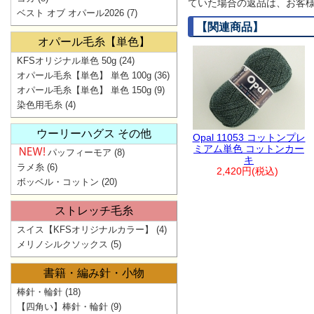
ていた場合の返品は、お客様
ベスト オブ オパール2026
(7)
【関連商品】
オパール毛糸【単色】
KFSオリジナル単色 50g
(24)
オパール毛糸【単色】 単色 100g
(36)
オパール毛糸【単色】 単色 150g
(9)
染色用毛糸
(4)
ウーリーハグス その他
Opal 11053 コットンプレ
ミアム単色 コットンカー
パッフィーモア
(8)
キ
ラメ糸
(6)
2,420円(税込)
ボッベル・コットン
(20)
ストレッチ毛糸
スイス【KFSオリジナルカラー】
(4)
メリノシルクソックス
(5)
書籍・編み針・小物
棒針・輪針
(18)
【四角い】棒針・輪針
(9)