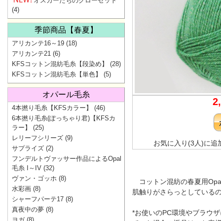
オスカーたちのクローゼット
(4)
季節商品【春夏】
アリカンテ16～19
(18)
アリカンテ21
(6)
KFSコットン混紡毛糸【段染め】
(28)
KFSコットン混紡毛糸【単色】
(5)
オパール毛糸
2
4本撚り毛糸【KFSカラー】
(46)
6本撚り毛糸(ぽっちゃり君)【KFSカ
ラー】
(25)
レリーフシリーズ
(9)
お気に入り(3人)に追
サプライズ
(2)
フンデルトヴァッサー作品によるOpal
毛糸 I～IV
(32)
ヴァン・ゴッホ
(8)
コットン混紡の春夏用Opa
水彩画
(8)
肌触りがさらっとしている
シャーフパーテ17
(8)
真夜中の夢
(8)
*お使いのPC環境やブラウ
ヨガ
(8)