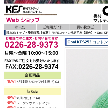
現在地:トップ > 季節商品【春夏】 / KFSコットン混紡毛糸【単色】 > Opal 
Opal KFS253 コ
企画商品
KFS180 シロップ(4本撚り)
(1)
新商品
気仙沼たまご
(4)
レーゲンヴァルト22
(8)