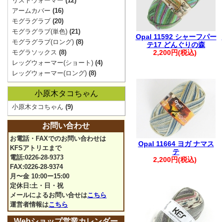
リストウォーマー
(12)
アームカバー
(16)
モグラグラブ
(20)
モグラグラブ(単色)
(21)
Opal 11592 シャーフパー
モグラグラブ(ロング)
(8)
テ17 どんぐりの森
モグラソックス
(8)
2,200円(税込)
レッグウォーマー(ショート)
(4)
レッグウォーマー(ロング)
(8)
小原木タコちゃん
小原木タコちゃん
(9)
お問い合わせ
お電話・FAXでのお問い合わせは
Opal 11664 ヨガ ナマス
KFSアトリエまで
テ
電話:0226-28-9373
2,200円(税込)
FAX:0226-28-9374
月〜金 10:00ー15:00
定休日:土・日・祝
メールによるお問い合せは
こちら
運営者情報は
こちら
Webショップ営業カレンダー