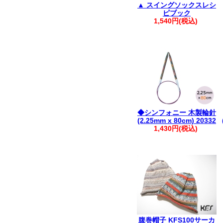
▲ スイングソックスレシ
ピブック
1,540円(税込)
◆シンフォニー 木製輪針
(2.25mm x 80cm) 20332
1,430円(税込)
腹巻帽子 KFS100サーカ