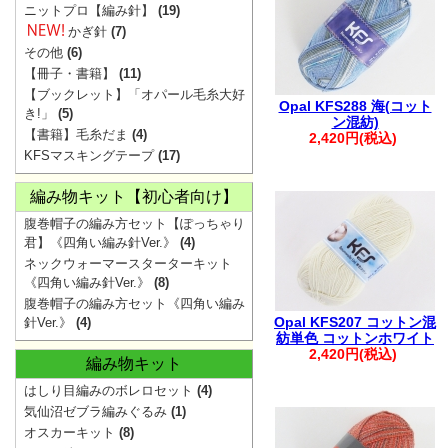
・ご注文後は、
ニットプロ【編み針】
(19)
確認ください。
かぎ針
(7)
その他
(6)
※購入履歴に記
【冊子・書籍】
(11)
ざいますので、
【ブックレット】「オパール毛糸大好
Opal KFS288 海(コット
き!」
(5)
・ご入金後のご
ン混紡)
【書籍】毛糸だま
(4)
2,420円(税込)
・商品の取り置
KFSマスキングテープ
(17)
承ください。
編み物キット【初心者向け】
・着日指定は、
腹巻帽子の編み方セット【ぽっちゃり
※1週間を超え
君】《四角い編み針Ver.》
(4)
ます。
ネックウォーマースターターキット
・複数回に分け
《四角い編み針Ver.》
(8)
腹巻帽子の編み方セット《四角い編み
文につきまして
Opal KFS207 コットン混
針Ver.》
(4)
います。
紡単色 コットンホワイト
2,420円(税込)
編み物キット
その際は、メー
はしり目編みのボレロセット
(4)
す。
気仙沼ゼブラ編みぐるみ
(1)
・お振込みで複
オスカーキット
(8)