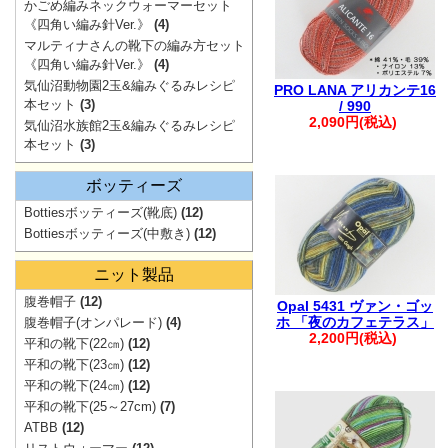
ご注文も1件に
かごめ編みネックウォーマーセット
《四角い編み針Ver.》
(4)
・自動返信メー
マルティナさんの靴下の編み方セット
ご連絡ください
《四角い編み針Ver.》
(4)
気仙沼動物園2玉&編みぐるみレシピ
※※弊社からの
PRO LANA アリカンテ16
本セット
(3)
/ 990
入りますが、破
2,090円(税込)
気仙沼水族館2玉&編みぐるみレシピ
す。
本セット
(3)
※※
ボッティーズ
Bottiesボッティーズ(靴底)
(12)
Bottiesボッティーズ(中敷き)
(12)
。.。:+* ゜ ゜゜ 
ニット製品
腹巻帽子
(12)
Opal 5431 ヴァン・ゴッ
ホ 「夜のカフェテラス」
腹巻帽子(オンパレード)
(4)
2,200円(税込)
平和の靴下(22㎝)
(12)
平和の靴下(23㎝)
(12)
平和の靴下(24㎝)
(12)
平和の靴下(25～27cm)
(7)
ATBB
(12)