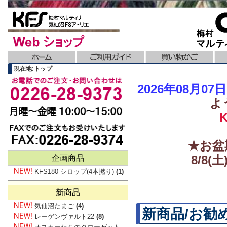
現在地:トップ
2026年08月0
よ
★お盆
8/8
企画商品
KFS180 シロップ(4本撚り)
(1)
新商品
気仙沼たまご
(4)
新商品/お勧
レーゲンヴァルト22
(8)