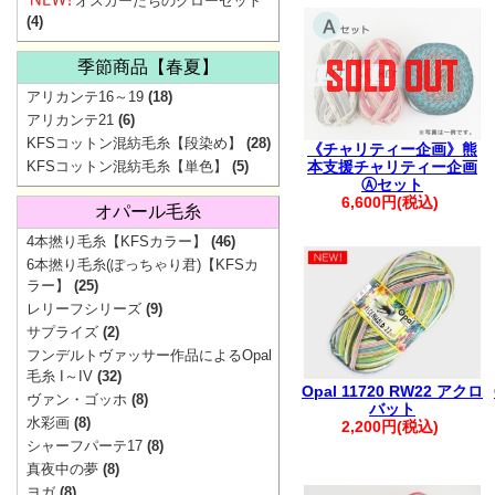
オスカーたちのクローゼット
ご協
(4)
季節商品【春夏】
アリカンテ16～19
(18)
アリカンテ21
(6)
KFSコットン混紡毛糸【段染め】
(28)
《チャリティー企画》熊
KFSコットン混紡毛糸【単色】
(5)
本支援チャリティー企画
Ⓐセット
6,600円(税込)
オパール毛糸
4本撚り毛糸【KFSカラー】
(46)
6本撚り毛糸(ぽっちゃり君)【KFSカ
▼
価
ラー】
(25)
レリーフシリーズ
(9)
サプライズ
(2)
フンデルトヴァッサー作品によるOpal
地震の影響で一
毛糸 I～IV
(32)
Opal 11720 RW22 アクロ
ヴァン・ゴッホ
(8)
最新の配送状
バット
水彩画
(8)
2,200円(税込)
シャーフパーテ17
(8)
【重要】Pay
真夜中の夢
(8)
ヨガ
(8)