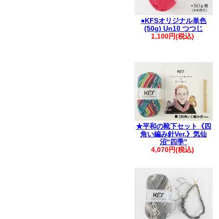
●KFSオリジナル単色
(50g) Un10 つつじ
1,100円(税込)
★平和の靴下セット《四
角い編み針Ver.》気仙
沼“四季”
4,070円(税込)