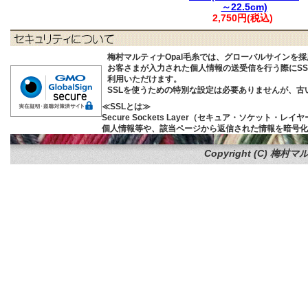
～22.5cm)
2,750円(税込)
梅村マルティナOpal毛糸では、グローバルサインを
お客さまが入力された個人情報の送受信を行う際にSSL (S
利用いただけます。
SSLを使うための特別な設定は必要ありませんが、
≪SSLとは≫
Secure Sockets Layer（セキュア・ソケ
個人情報等や、該当ページから返信された情報を暗号化
Copyright (C)
梅村マル