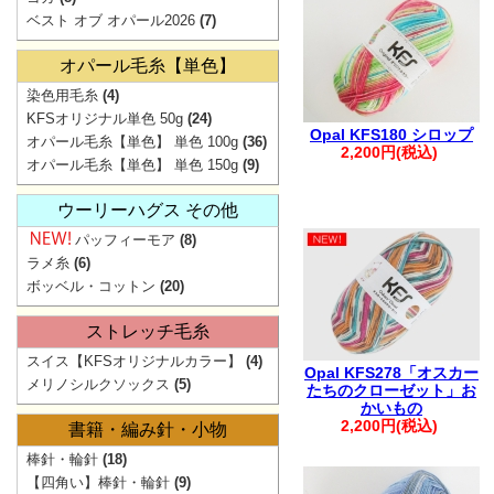
ベスト オブ オパール2026
(7)
ご注文
。.。:+* ゜ ゜゜
オパール毛糸【単色】
▲
染色用毛糸
(4)
KFSオリジナル単色 50g
(24)
弊社からの
Opal KFS180 シロップ
オパール毛糸【単色】 単色 100g
(36)
2,200円(税込)
迷惑メ
オパール毛糸【単色】 単色 150g
(9)
お手数ですが【@
ウーリーハグス その他
ご注文・お問
パッフィーモア
(8)
。.。:+* ゜ ゜゜
ラメ糸
(6)
ボッベル・コットン
(20)
ストレッチ毛糸
スイス【KFSオリジナルカラー】
(4)
Opal KFS278「オスカー
メリノシルクソックス
(5)
たちのクローゼット」お
【ご注文に関す
かいもの
2,200円(税込)
書籍・編み針・小物
・ご登録の際は
棒針・輪針
(18)
さい。
【四角い】棒針・輪針
(9)