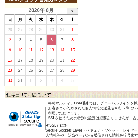
2026年 8月
>
日
月
火
水
木
金
土
26
27
28
29
30
31
1
2
3
4
5
6
7
8
9
10
11
12
13
14
15
16
17
18
19
20
21
22
23
24
25
26
27
28
29
30
31
1
2
3
4
5
梅村マルティナOpal毛糸では、グローバルサインを
お客さまが入力された個人情報の送受信を行う際にSSL (S
利用いただけます。
SSLを使うための特別な設定は必要ありませんが、
≪SSLとは≫
Secure Sockets Layer（セキュア・ソケ
人情報等や、該当ページから返信された情報を暗号化す