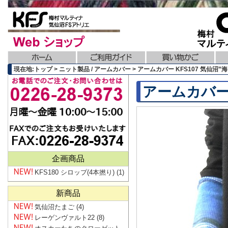
現在地:トップ > ニット製品 / アームカバー > アームカバー KFS107 気仙沼”海
アームカバー 
企画商品
KFS180 シロップ(4本撚り)
(1)
新商品
気仙沼たまご
(4)
レーゲンヴァルト22
(8)