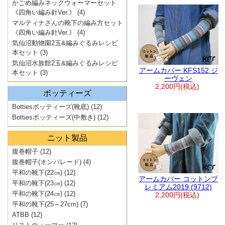
かごめ編みネックウォーマーセット
《四角い編み針Ver.》
(4)
マルティナさんの靴下の編み方セット
《四角い編み針Ver.》
(4)
気仙沼動物園2玉&編みぐるみレシピ
本セット
(3)
気仙沼水族館2玉&編みぐるみレシピ
アームカバー KFS152 ジ
本セット
(3)
ーヴェン
2,200円(税込)
ボッティーズ
Bottiesボッティーズ(靴底)
(12)
Bottiesボッティーズ(中敷き)
(12)
ニット製品
腹巻帽子
(12)
腹巻帽子(オンパレード)
(4)
平和の靴下(22㎝)
(12)
アームカバー コットンプ
平和の靴下(23㎝)
(12)
レミアム2019 (9712)
平和の靴下(24㎝)
(12)
2,200円(税込)
平和の靴下(25～27cm)
(7)
ATBB
(12)