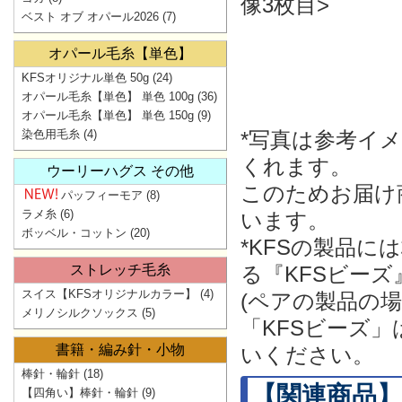
像3枚目>
ベスト オブ オパール2026
(7)
オパール毛糸【単色】
KFSオリジナル単色 50g
(24)
オパール毛糸【単色】 単色 100g
(36)
オパール毛糸【単色】 単色 150g
(9)
染色用毛糸
(4)
*写真は参考イ
くれます。
ウーリーハグス その他
このためお届け
パッフィーモア
(8)
ラメ糸
(6)
います。
ボッベル・コットン
(20)
*KFSの製品
ストレッチ毛糸
る『KFSビー
スイス【KFSオリジナルカラー】
(4)
(ペアの製品の
メリノシルクソックス
(5)
「KFSビーズ
書籍・編み針・小物
いください。
棒針・輪針
(18)
【関連商品】
【四角い】棒針・輪針
(9)