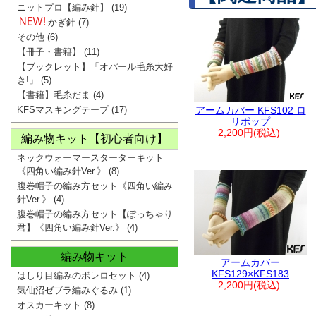
ニットプロ【編み針】
(19)
かぎ針
(7)
その他
(6)
【冊子・書籍】
(11)
【ブックレット】「オパール毛糸大好
き!」
(5)
【書籍】毛糸だま
(4)
KFSマスキングテープ
(17)
アームカバー KFS102 ロ
リポップ
2,200円(税込)
編み物キット【初心者向け】
ネックウォーマースターターキット
《四角い編み針Ver.》
(8)
腹巻帽子の編み方セット《四角い編み
針Ver.》
(4)
腹巻帽子の編み方セット【ぽっちゃり
君】《四角い編み針Ver.》
(4)
編み物キット
アームカバー
KFS129×KFS183
はしり目編みのボレロセット
(4)
2,200円(税込)
気仙沼ゼブラ編みぐるみ
(1)
オスカーキット
(8)