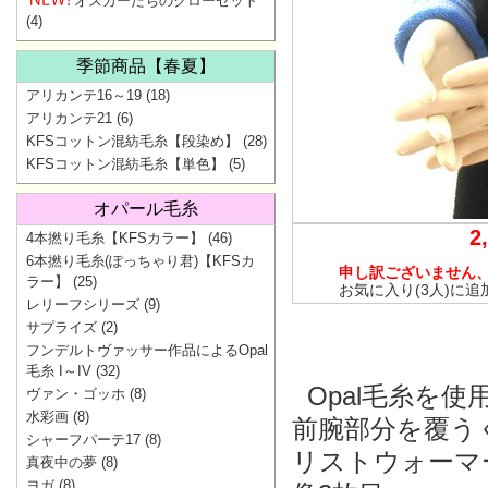
オスカーたちのクローゼット
(4)
季節商品【春夏】
アリカンテ16～19
(18)
アリカンテ21
(6)
KFSコットン混紡毛糸【段染め】
(28)
KFSコットン混紡毛糸【単色】
(5)
オパール毛糸
2
4本撚り毛糸【KFSカラー】
(46)
6本撚り毛糸(ぽっちゃり君)【KFSカ
申し訳ございません
ラー】
(25)
お気に入り(3人)に追
レリーフシリーズ
(9)
サプライズ
(2)
フンデルトヴァッサー作品によるOpal
毛糸 I～IV
(32)
Opal毛糸を
ヴァン・ゴッホ
(8)
水彩画
(8)
前腕部分を覆う
シャーフパーテ17
(8)
リストウォーマ
真夜中の夢
(8)
ヨガ
(8)