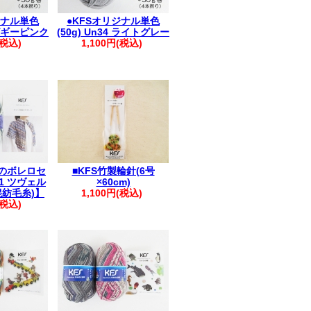
ジナル単色
●KFSオリジナル単色
2 ピギーピンク
(50g) Un34 ライトグレー
(税込)
1,100円(税込)
のボレロセ
■KFS竹製輪針(6号
1 ツヴェル
×60cm)
混紡毛糸)】
1,100円(税込)
(税込)