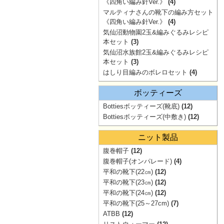
《四角い編み針Ver.》
(4)
マルティナさんの靴下の編み方セット
《四角い編み針Ver.》
(4)
気仙沼動物園2玉&編みぐるみレシピ
本セット
(3)
気仙沼水族館2玉&編みぐるみレシピ
本セット
(3)
はしり目編みのボレロセット
(4)
ボッティーズ
Bottiesボッティーズ(靴底)
(12)
Bottiesボッティーズ(中敷き)
(12)
ニット製品
腹巻帽子
(12)
腹巻帽子(オンパレード)
(4)
平和の靴下(22㎝)
(12)
平和の靴下(23㎝)
(12)
平和の靴下(24㎝)
(12)
平和の靴下(25～27cm)
(7)
ATBB
(12)