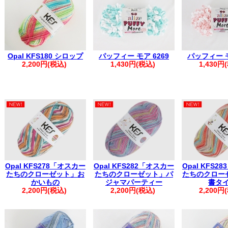
※1週間を超える場合は取り置き扱いとなり、対応いたしかねます。
・複数回に分けてご注文いただいた場合、同日発送となるご注文につ
く場合がございます。
その際は、メールにて【同梱完了しました】とご案内いたします。
・お振込みで複数のご注文を一括でご入金いただいた場合は、ご注文
・自動返信メールが届かない場合は、お手数ですがお電話にてご連絡
※※弊社からの心当たりのないメールが届いた際は、誠に恐れ入りま
Opal KFS180 シロップ
パッフィー モア 6269
パッフィー モ
申し上げます。
2,200円(税込)
1,430円(税込)
1,430円
※※
。.。:+* ゜ ゜゜ *+:。.。:+* ゜ ゜゜ *+:。.。.。:+* ゜ ゜゜+
Opal KFS278「オスカー
Opal KFS282「オスカー
Opal KFS2
たちのクローゼット」お
たちのクローゼット」パ
たちのクロー
かいもの
ジャマパーティー
書タ
2,200円(税込)
2,200円(税込)
2,200円