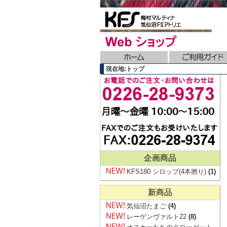
現在地:トップ
企画商品
KFS180 シロップ(4本撚り)
(1)
新商品
気仙沼たまご
(4)
レーゲンヴァルト22
(8)