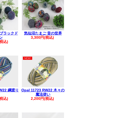
日実施)
発生しています
輸お知らせ
※
ていない場合がございます
 ブラックド
気仙沼たまご 音の世界
ださい。
ン
3,300円(税込)
。:+* ゜ ゜゜ *+
(税込)
へ▲
へのご返信が
います
受信許可設定のうえ
い申し上げます
。:+* ゜ ゜゜ *+
 RW22 綱渡り
Opal 11723 RW22 木々の
魔法使い
ださい。
(税込)
2,200円(税込)
すので、改めてご注文をお願いいたしま
い。