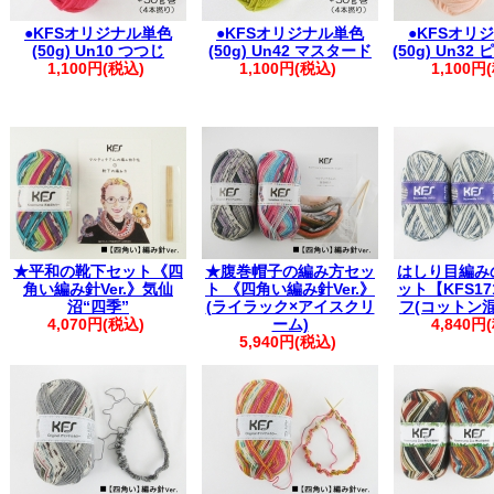
●KFSオリジナル単色
●KFSオリジナル単色
●KFSオリ
(50g) Un10 つつじ
(50g) Un42 マスタード
(50g) Un3
1,100円(税込)
1,100円(税込)
1,100円
★平和の靴下セット《四
★腹巻帽子の編み方セッ
はしり目編み
角い編み針Ver.》気仙
ト 《四角い編み針Ver.》
ット【KFS17
沼“四季”
(ライラック×アイスクリ
フ(コットン
4,070円(税込)
ーム)
4,840円
5,940円(税込)