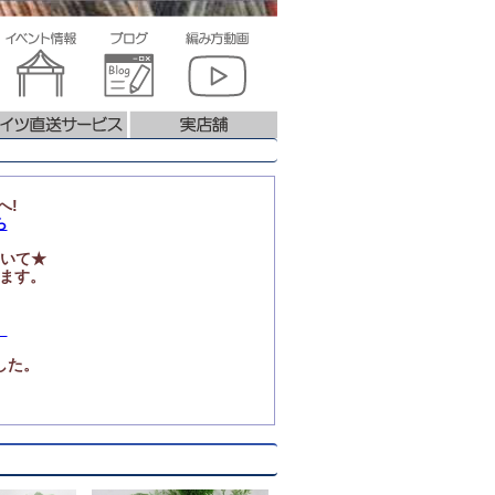
へ!
ら
いて★
ります。
」
した。