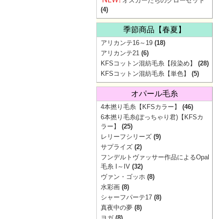
オスカーたちのクローゼット
(4)
季節商品【春夏】
アリカンテ16～19
(18)
アリカンテ21
(6)
KFSコットン混紡毛糸【段染め】
(28)
KFSコットン混紡毛糸【単色】
(5)
オパール毛糸
4本撚り毛糸【KFSカラー】
(46)
6本撚り毛糸(ぽっちゃり君)【KFSカ
ラー】
(25)
レリーフシリーズ
(9)
サプライズ
(2)
フンデルトヴァッサー作品によるOpal
毛糸 I～IV
(32)
ヴァン・ゴッホ
(8)
水彩画
(8)
シャーフパーテ17
(8)
真夜中の夢
(8)
ヨガ
(8)