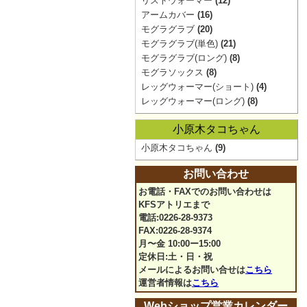
リストウォーマー
(12)
アームカバー
(16)
モグラグラブ
(20)
モグラグラブ(単色)
(21)
モグラグラブ(ロング)
(8)
モグラソックス
(8)
レッグウォーマー(ショート)
(4)
レッグウォーマー(ロング)
(8)
小原木タコちゃん
小原木タコちゃん
(9)
お問い合わせ
お電話・FAXでのお問い合わせは
KFSアトリエまで
電話:0226-28-9373
FAX:0226-28-9374
月〜金 10:00ー15:00
定休日:土・日・祝
メールによるお問い合せは
こちら
運営者情報は
こちら
Webショップ営業カレンダー