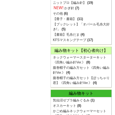
ニットプロ【編み針】
(19)
かぎ針
(7)
その他
(6)
【冊子・書籍】
(11)
【ブックレット】「オパール毛糸大好
き!」
(5)
【書籍】毛糸だま
(4)
KFSマスキングテープ
(17)
編み物キット【初心者向け】
ネックウォーマースターターキット
《四角い編み針Ver.》
(8)
腹巻帽子の編み方セット《四角い編み
針Ver.》
(4)
腹巻帽子の編み方セット【ぽっちゃり
君】《四角い編み針Ver.》
(4)
編み物キット
気仙沼ゼブラ編みぐるみ
(1)
オスカーキット
(8)
かごめ編みネックウォーマーセット