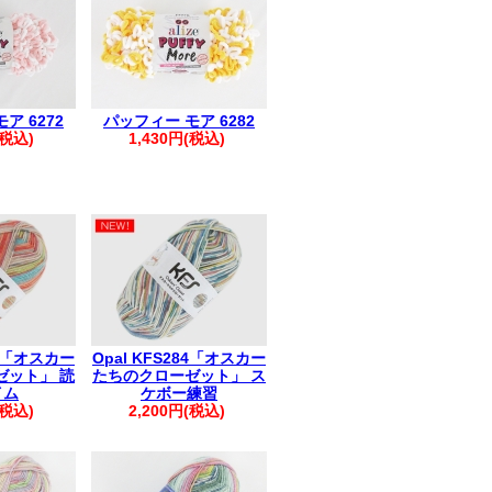
きましては、まとめて発送させていただ
も1件におまとめさせていただきます。
ください。
すが、破棄していただきますようお願い
ア 6272
パッフィー モア 6282
(税込)
1,430円(税込)
83「オスカー
Opal KFS284「オスカー
ゼット」 読
たちのクローゼット」 ス
イム
ケボー練習
(税込)
2,200円(税込)