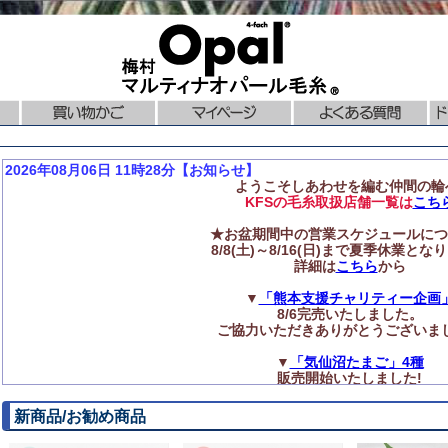
2026年08月06日 11時28分【お知らせ】
ようこそしあわせを編む仲間の輪
KFSの毛糸取扱店舗一覧は
こち
★お盆期間中の営業スケジュールにつ
8/8(土)～8/16(日)まで夏季休業とな
詳細は
こちら
から
▼
「熊本支援チャリティー企画
8/6完売いたしました。
ご協力いただきありがとうございま
▼
「気仙沼たまご」4種
販売開始いたしました!
◆再入荷のお知らせ
新商品/お勧め商品
ニットプロ【編み針】各種
再入荷いたしました!