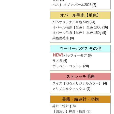
ベスト オブ オパール2026
(7)
オパール毛糸【単色】
KFSオリジナル単色 50g
(24)
オパール毛糸【単色】 単色 100g
(36)
オパール毛糸【単色】 単色 150g
(9)
染色用毛糸
(4)
ウーリーハグス その他
パッフィーモア
(8)
ラメ糸
(6)
ボッベル・コットン
(20)
ストレッチ毛糸
スイス【KFSオリジナルカラー】
(4)
メリノシルクソックス
(5)
書籍・編み針・小物
棒針・輪針
(18)
【四角い】棒針・輪針
(9)