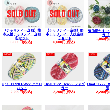
▼
価格改定のお知らせ
(2026年7月1
【配送につきまして】
地震の影響で一部地域に配送遅延・出荷停止が
最新の配送状況をご確認ください※
ヤマト運
【重要】PayPay決済エラーにより、ご注文が完了し
《チャリティー企画》熊
《チャリティー企画》熊
気仙沼たまご
ご注文前に、
ご利用ガイド
をご確認く
本支援チャリティー企画
本チャリティー支援企画
ラゴ
。.。:+* ゜ ゜゜ *+:。.。:+* ゜ ゜゜ *+:。.。.
Ⓐセット
Ⓑセット
1,980円
▲フリーメールをご利用のお客様
6,600円(税込)
6,600円(税込)
弊社からの自動返信メールやお問い合わせ
迷惑メールとして扱われる場合がござ
お手数ですが【@kfsamimono.com】を
ご注文・お問い合わせいただきますようお願
。.。:+* ゜ ゜゜ *+:。.。:+* ゜ ゜゜ *+:。.。.
【お客様へお願い】
【ご注文に関するご案内】
Opal 11720 RW22 アクロ
Opal 11721 RW22 ジャグ
Opal 11722
・ご登録の際は、ご住所に番地の記載漏れがないかご確認ください。
バット
ラー
師
・ご注文後は、マイページの「購入履歴を見る」より内容をご確認く
2,200円(税込)
2,200円(税込)
2,200円
※購入履歴に記載がない場合は、ご注文が未確定の可能性がございま
す。
・ご入金後のご注文内容の変更はご遠慮いただいております。
・商品の取り置きは承っておりませんので、あらかじめご了承くださ
・着日指定は、ご購入日より1週間以内で承っております。